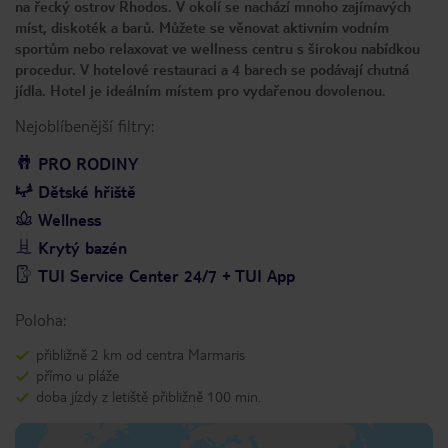
na řecký ostrov Rhodos. V okolí se nachází mnoho zajímavých
míst, diskoték a barů. Můžete se věnovat aktivním vodním
sportům nebo relaxovat ve wellness centru s širokou nabídkou
procedur. V hotelové restauraci a 4 barech se podávají chutná
jídla. Hotel je ideálním místem pro vydařenou dovolenou.
Nejoblíbenější filtry:
PRO RODINY
Dětské hřiště
Wellness
Krytý bazén
TUI Service Center 24/7 + TUI App
Poloha:
přibližně 2 km od centra Marmaris
přímo u pláže
doba jízdy z letiště přibližně 100 min.