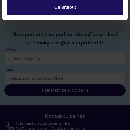
kontakt s TUI a všechny informace o tvé rezervaci v myTUI
Odmítnout
Nezapomeňte se podívat do vaší e-mailové
schránky a registraci potvrdit!
Jméno:
E-MAIL
Přihlásit se k odběru
Kontaktujte nás
Telefonické rezervační centrum
Po-Pá 08:00-21:00, So-Ne 09:00-21:00