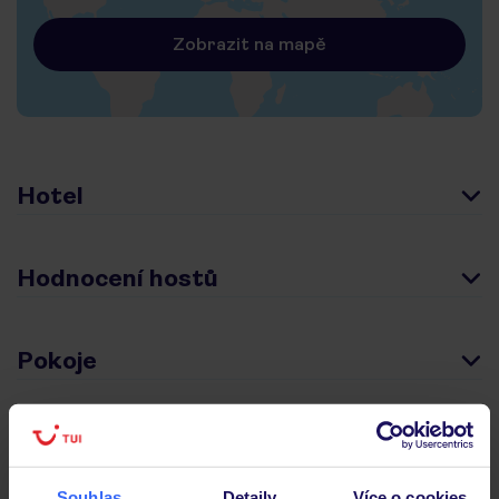
Zobrazit na mapě
Hotel
Hodnocení hostů
Pokoje
Stravování
Souhlas
Detaily
Více o cookies