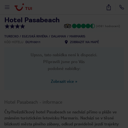
1
/
54
Hotel Pasabeach
(4381 hodnocení)
TURECKO
EGEJSKÁ RIVIÉRA
DALAMAN
MARMARIS
KÓD HOTELU
DLM10011
ZOBRAZIT NA MAPĚ
Upsss, tato nabídka není k dispozici.
Připravili jsme pro Vás
podobné nabídky:
Zobrazit více
»
Hotel Pasabeach
-
informace
Čtyřhvězdičkový hotel Pasabeach se nachází přímo u pláže ve
známém turistickém letovisku Marmaris. Nachází se v těsné
blízkosti města plného zábavy, odkud pravidelně jezdí trajekty