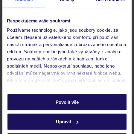
Důležité informace
Respektujeme vaše soukromí
Používáme technologie, jako jsou soubory cookie, za
Často kladené otázky
účelem zlepšení uživatelského komfortu při používání
Jaké doklady jsou potřebné při cestování?
našich stránek a personalizace zobrazovaného obsahu a
Budeme ubytováni ihned po příjezdu do hotelu?
reklam. Soubory cookie jsou také využívány k analýze
Kam jít po přistání a vyzvednutí zavazadel?
provozu na našich stránkách a k nabízení funkcí
sociálních médií. Neposkytnutí souhlasu, nebo jeho
Zobrazit další
odvolání může negativně ovlivnit některé funkce webu.
Kliknutím na „Povolit vše“ vyjadřujete souhlas s uložením
všech souborů cookie. Svůj výběr však můžete
personalizovat v sekci „Personalizace“.
Povolit vše
Stáhněte si bezplatnou aplikaci TUI
Podrobné informace o souborech cookie naleznete v
rychlé vyhledávání a prohlížení nabídek
zásadách používání souborů cookie
a
zásadách
Upravit
seznam oblíbených nabídek a možnost jejich sdílení
ochrany osobních údajů.
historie vyhledávání a naposledy zobrazené nabídky