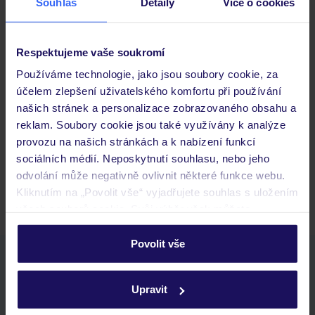
Souhlas
Detaily
Více o cookies
Důležité informace
Respektujeme vaše soukromí
Používáme technologie, jako jsou soubory cookie, za
Často kladené otázky
účelem zlepšení uživatelského komfortu při používání
našich stránek a personalizace zobrazovaného obsahu a
Jaké doklady jsou potřebné při cestování?
reklam. Soubory cookie jsou také využívány k analýze
Budeme ubytováni ihned po příjezdu do hotelu?
provozu na našich stránkách a k nabízení funkcí
Kam jít po přistání a vyzvednutí zavazadel?
sociálních médií. Neposkytnutí souhlasu, nebo jeho
Zobrazit další
odvolání může negativně ovlivnit některé funkce webu.
Kliknutím na „Povolit vše“ vyjadřujete souhlas s uložením
všech souborů cookie. Svůj výběr však můžete
personalizovat v sekci „Personalizace“.
Povolit vše
Stáhněte si bezplatnou aplikaci TUI
Podrobné informace o souborech cookie naleznete v
zásadách používání souborů cookie
a
zásadách
rychlé vyhledávání a prohlížení nabídek
Upravit
ochrany osobních údajů.
seznam oblíbených nabídek a možnost jejich sdílení
historie vyhledávání a naposledy zobrazené nabídky