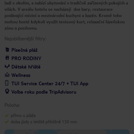
ladí s okolím, a nabízí ubytování v tradičně zařízených pokojích a
vilách. V areálu hotelu se nacházejí dva bary, restaurace
podávající místní a mezinárodní kuchyni a bazén. Kromě toho
mohou hosté kdykoli využít tenisový kurt, relaxační lázeňskou
zónu a posilovnu.
Nejoblíbenější filtry:
Písečná pláž
PRO RODINY
Dětské hřiště
Wellness
TUI Service Center 24/7 + TUI App
Volba roku podle TripAdvisoru
Poloha:
přímo u pláže
doba jízdy z letiště přibližně 130 min.