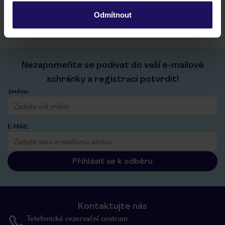
kontakt s TUI a všechny informace o tvé rezervaci v myTUI
Odmítnout
Nezapomeňte se podívat do vaší e-mailové
schránky a registraci potvrdit!
Jméno:
E-MAIL
Přihlásit se k odběru
Kontaktujte nás
Telefonické rezervační centrum