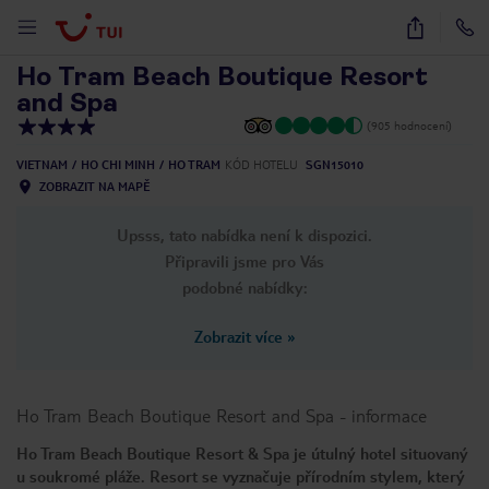
1
/
39
Ho Tram Beach Boutique Resort
and Spa
(905 hodnocení)
VIETNAM
HO CHI MINH
HO TRAM
KÓD HOTELU
SGN15010
ZOBRAZIT NA MAPĚ
Upsss, tato nabídka není k dispozici.
Připravili jsme pro Vás
podobné nabídky:
Zobrazit více
»
Ho Tram Beach Boutique Resort and Spa
-
informace
Ho Tram Beach Boutique Resort & Spa je útulný hotel situovaný
u soukromé pláže. Resort se vyznačuje přírodním stylem, který