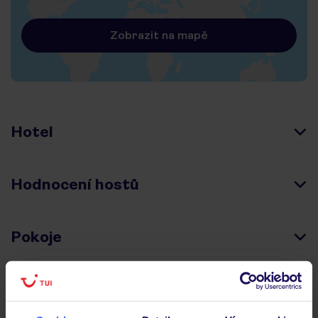
Zobrazit na mapě
Hotel
Hodnocení hostů
Pokoje
Stravování