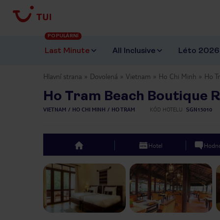
POPULÁRNÍ
Last Minute
All Inclusive
Léto 2026
Hlavní strana
Dovolená
Vietnam
Ho Chi Minh
Ho T
Ho Tram Beach Boutique R
VIETNAM
HO CHI MINH
HO TRAM
KÓD HOTELU
SGN15010
Hotel
Hodno
top
Previous slide