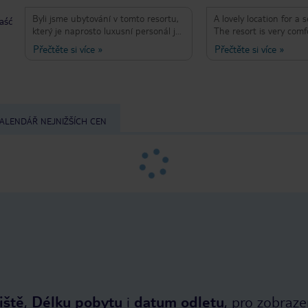
Byli jsme ubytování v tomto resortu,
A lovely location for a 
taść
který je naprosto luxusní personál je
The resort is very com
milý úslužný ochotný, prostě je to
clean. Staff are always 
Přečtěte si více
»
Přečtěte si více
»
super, kdyby jsme nebyli takhle starý.
Great pools. Special m
Tak by jsme ještě přijeli, ale už asi
Khiem and Bien who e
nebudeme mít možnost.vhuy je
made the most of our 
neskutecně laskavy,milý a
professional. The beach
usměvavý.Máme ho rádi.❤️
but the rubbish does detract from
the view near the wate
ALENDÁŘ NEJNIŽŠÍCH CEN
Huong to make you a 
the best. One tip, the l
little isolated and the 
town/shops 20 minutes 
All in all a great stay, 
wanted.
iště
,
Délku pobytu
i
datum odletu
, pro zobraze