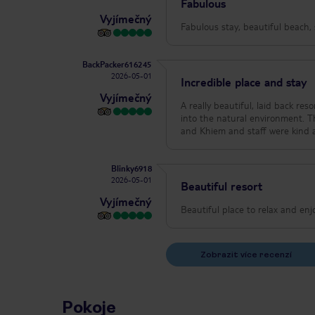
Fabulous
Vyjímečný
Fabulous stay, beautiful beach, 
BackPacker616245
2026-05-01
Incredible place and stay
Vyjímečný
A really beautiful, laid back resort. Not a high rise thank goodness but a
into the natural environment.
and Khiem and staff were kind a
Blinky6918
2026-05-01
Beautiful resort
Vyjímečný
Beautiful place to relax and en
Zobrazit více recenzí
Pokoje