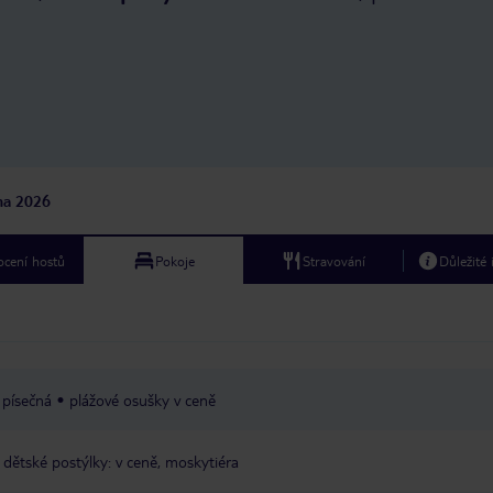
jna 2026
cení hostů
Pokoje
Stravování
Důležité
písečná
plážové osušky v ceně
dětské postýlky: v ceně, moskytiéra