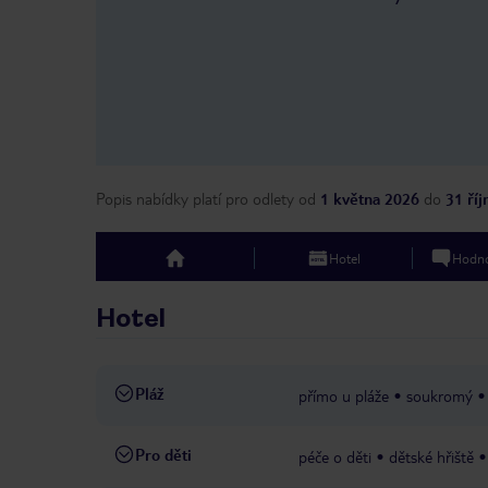
Popis nabídky platí pro odlety
od
1 května 2026
do
31 ří
Hotel
Hodno
top
Hotel
Pláž
přímo u pláže
soukromý
Pro děti
péče o děti
dětské hřiště