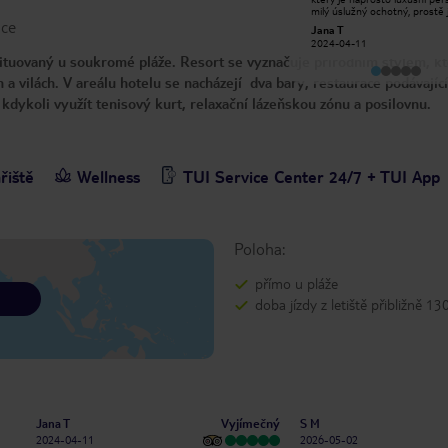
milý úslužný ochotný, prostě 
Blinky6918
ace
super, kdyby jsme nebyli takh
Jana T
2026-05-01
starý. Tak by jsme ještě přijeli,
2024-04-11
asi nebudeme mít možnost.v
ituovaný u soukromé pláže. Resort se vyznačuje přírodním stylem, kte
neskutecně laskavy,milý a
usměvavý.Máme ho rádi.❤️
 a vilách. V areálu hotelu se nacházejí dva bary, restaurace podávající
ykoli využít tenisový kurt, relaxační lázeňskou zónu a posilovnu.
řiště
Wellness
TUI Service Center 24/7 + TUI App
Poloha:
přímo u pláže
doba jízdy z letiště přibližně 13
Vyjímečný
Jana T
S M
2024-04-11
2026-05-02