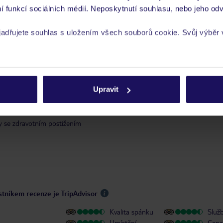
í funkcí sociálních médií. Neposkytnutí souhlasu, nebo jeho odv
yjadřujete souhlas s uložením všech souborů cookie. Svůj výběr
 je péče poskytována pouze prostřednictvím TUI Service Center 24/7:
 v aplikaci TUI na myTUI. Podrobné informace o péči zástupce v jednotlivý
vých požadavcích naleznete na www.tui.cz v záložce
Delegátský online ser
rech cookie naleznete v
zásadách používání souborů cookie
 a informace MZV týkající se země, do které cestujete.
.
Upravit
y se zdravotním postižením
stníkem recenze je TripAdvisor
Kvalita spánku
Služ
Umístění
Cena 