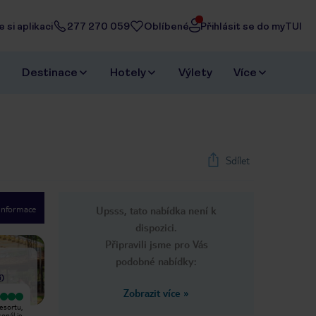
 si aplikaci
277 270 059
Oblíbené
Přihlásit se do myTUI
Destinace
Hotely
Výlety
Více
Sdílet
 informace
Upsss, tato nabídka není k
1
/
39
dispozici.
Next slide
Připravili jsme pro Vás
podobné nabídky:
í
)
Zobrazit více
»
Vyjímečný
Vyjímečný
esortu,
A lovely location for a secluded
Fabulous stay, beautiful beach,
sonál je
break. The resort is very
some lovely staff, beach front