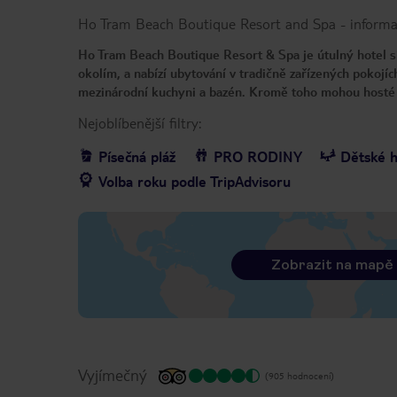
Ho Tram Beach Boutique Resort and Spa
-
inform
Ho Tram Beach Boutique Resort & Spa je útulný hotel s
okolím, a nabízí ubytování v tradičně zařízených pokojích
mezinárodní kuchyni a bazén. Kromě toho mohou hosté kd
Nejoblíbenější filtry:
Písečná pláž
PRO RODINY
Dětské h
Volba roku podle TripAdvisoru
Zobrazit na mapě
Vyjímečný
(905 hodnocení)