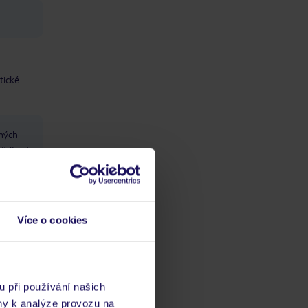
tické
čných
třešené:
Více o cookies
u při používání našich
ny k analýze provozu na