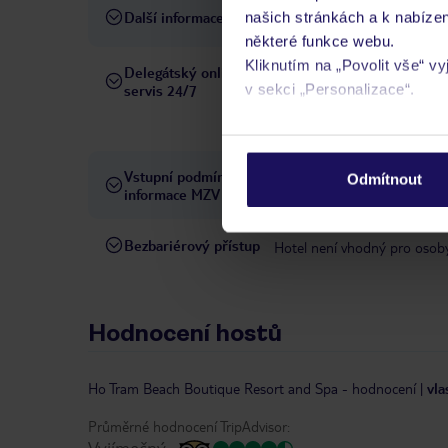
Další informace
našich stránkách a k nabízen
domácí zvířata nepovolena
některé funkce webu.
Kliknutím na „Povolit vše“ v
Delegátský online
Ve Vámi rezervovaném hotelu
v sekci „Personalizace“.
servis 24/7
telefonicky, SMS a přes chat
pobytových místech a jazyko
Podrobné informace o soubo
osobních údajů.
Vstupní podmínky a
Přečtěte si vstupní podmínky
Odmítnout
informace MZV
Bezbariérový přístup
Hotel není vhodný pro osob
Hodnocení hostů
Ho Tram Beach Boutique Resort and Spa
-
hodnocení
|
vla
Průměrné hodnocení TripAdvisor:
Vyjímečný