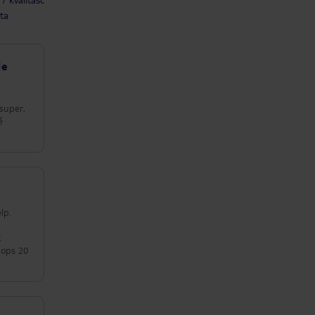
ta
Je
 super,
ě
lp.
hops 20