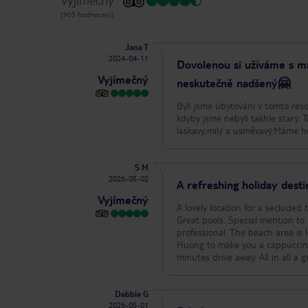
(905 hodnocení)
Jana T
2024-04-11
Dovolenou si užíváme s m
Vyjímečný
neskutečně nadšený🤗
Byli jsme ubytování v tomto reso
kdyby jsme nebyli takhle starý. 
laskavy,milý a usměvavý.Máme h
S M
2026-05-02
A refreshing holiday desti
Vyjímečný
A lovely location for a secluded 
Great pools. Special mention t
professional. The beach area is lovely but the rubbish does detract from t
Huong to make you a cappuccino-
minutes drive away. All in all a 
Debbie G
2026-05-01