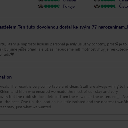
Pokoje
Čisto
anželem.Ten tuto dovolenou dostal ke svým 77 narozeninam.
rtu, který je naprosto luxusní personál je milý úslužný ochotný, prostě je to
Tak by jsme ještě přijeli, ale už asi nebudeme mít možnost.vhuy je neskutecn
o rádi.❤️
nation
break. The resort is very comfortable and clean. Staff are always willing to he
o Khiem and Bien who ensured we made the most of our stay and very
he view near the waters edge. Ask
 the best. One tip, the location is a little isolated and the nearest town/s
great stay, just what we wanted.