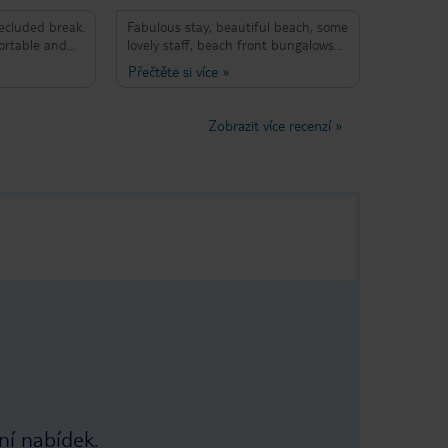
secluded break.
Fabulous stay, beautiful beach, some
fortable and
lovely staff, beach front bungalows
willing to help.
are superb. Very chilled out.
Přečtěte si více
»
ention to
nsured we
stay and very
Zobrazit více recenzí
»
 area is lovely
rs edge. Ask
cappuccino-
ocation is a
nearest
drive away.
just what we
ní nabídek.