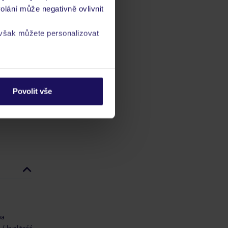
olání může negativně ovlivnit
 však můžete personalizovat
ch
vis 24/7
a
zásadách ochrany
Povolit vše
ba
/ kvalitaść