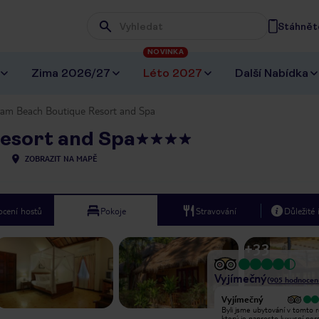
Stáhněte
Wpisz frazę, której szukasz
NOVINKA
Zima 2026/27
Léto 2027
Další Nabídka
ram Beach Boutique Resort and Spa
esort and Spa
ZOBRAZIT NA MAPĚ
cení hostů
Pokoje
Stravování
Důležité
+
33
Vyjímečný
(
905
hodnocen
Vyjímečný
Vyjímečný
Beautiful place to relax and enjoy a
Byli jsme ubytování v tomto r
beach accomodation in Vietnam.
který je naprosto luxusní per