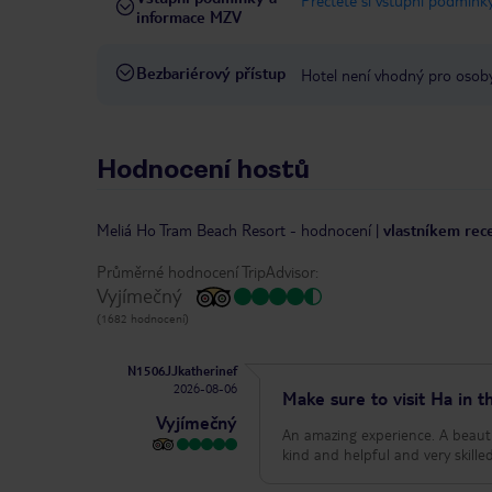
Přečtěte si vstupní podmínky
informace MZV
Bezbariérový přístup
Hotel není vhodný pro osob
Hodnocení hostů
Meliá Ho Tram Beach Resort
-
hodnocení
|
vlastníkem rece
Průměrné hodnocení TripAdvisor:
Vyjímečný
(1682 hodnocení)
N1506JJkatherinef
2026-08-06
Make sure to visit Ha in t
Vyjímečný
An amazing experience. A beautif
kind and helpful and very skille