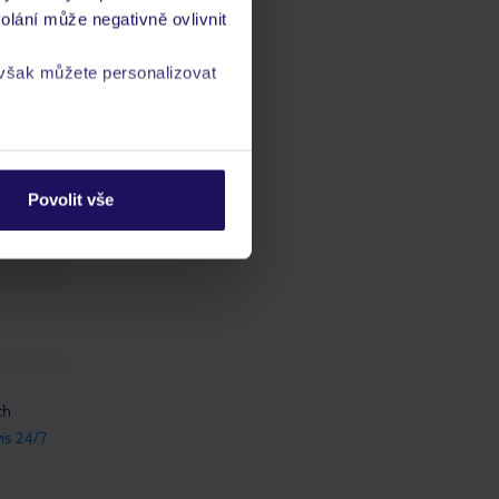
olání může negativně ovlivnit
ně
6
 však můžete personalizovat
a
zásadách ochrany
Povolit vše
ch
vis 24/7