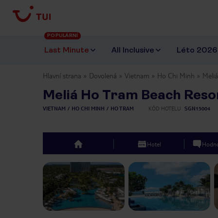
POPULÁRNÍ
Last Minute
All Inclusive
Léto 2026
Hlavní strana
Dovolená
Vietnam
Ho Chi Minh
Meli
Meliá Ho Tram Beach Reso
VIETNAM
HO CHI MINH
HO TRAM
KÓD HOTELU
SGN15004
Hotel
Hodno
top
Previous slide