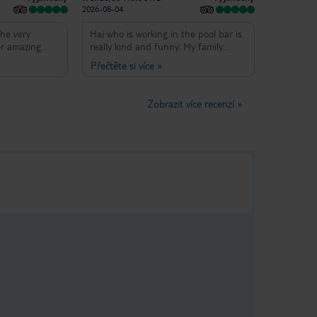
2026-08-04
the very
Hai who is working in the pool bar is
er amazing
really kind and funny. My family
detail during
enjoyed the pool as well!
Přečtěte si více
»
Zobrazit více recenzí
»