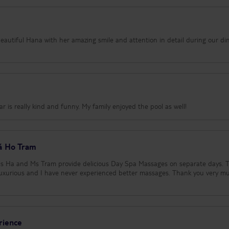
 beautiful Hana with her amazing smile and attention in detail during our di
ar is really kind and funny. My family enjoyed the pool as well!
iá Ho Tram
 Ms Ha and Ms Tram provide delicious Day Spa Massages on separate days. 
luxurious and I have never experienced better massages. Thank you very mu
rience