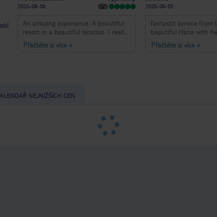
2026-08-06
2026-08-05
An amazing experience. A beautiful
fantastic service from 
taść
resort in a beautiful location. I really
beautiful Hana with h
enjoyed my facial done by Ha, she
smile and attention in 
Přečtěte si více
»
Přečtěte si více
»
was so kind and helpful and very
our dinning experience
skilled at her job. Huge thanks until
next time.
ALENDÁŘ NEJNIŽŠÍCH CEN