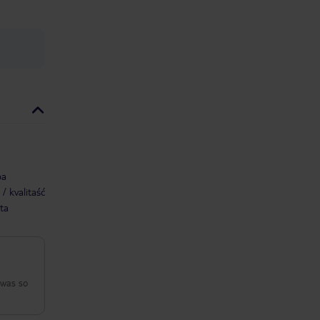
ba
/ kvalitaść
ta
 was so