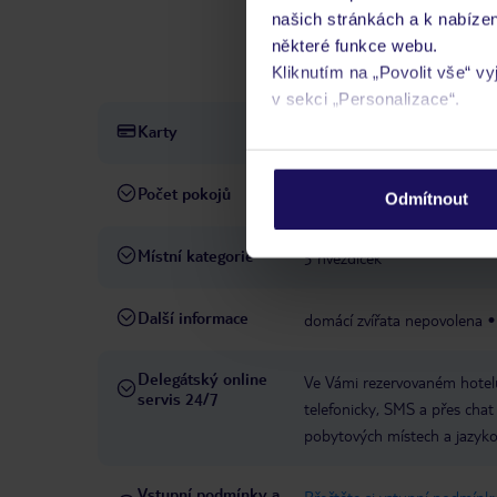
suvenýry
minimarket
but
našich stránkách a k nabízen
terminál
Internetová kavá
některé funkce webu.
konferenčních místností
Kliknutím na „Povolit vše“ v
v sekci „Personalizace“.
Karty
Visa, MasterCard, American 
Podrobné informace o soubo
osobních údajů.
Počet pokojů
152
Odmítnout
Místní kategorie
5 hvězdiček
Další informace
domácí zvířata nepovolena
Delegátský online
Ve Vámi rezervovaném hotelu
servis 24/7
telefonicky, SMS a přes chat
pobytových místech a jazyko
Vstupní podmínky a