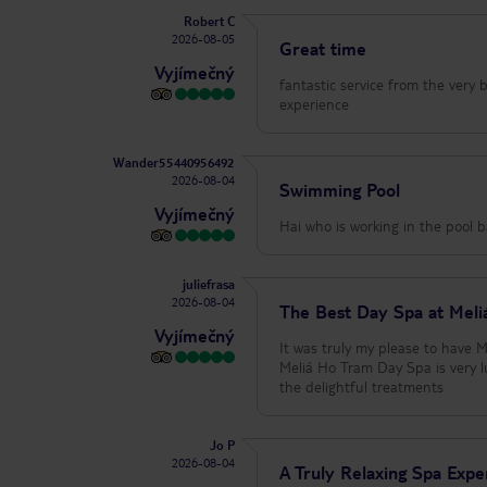
Robert C
2026-08-05
Great time
Vyjímečný
fantastic service from the very
experience
Wander55440956492
2026-08-04
Swimming Pool
Vyjímečný
Hai who is working in the pool b
juliefrasa
2026-08-04
The Best Day Spa at Mel
Vyjímečný
It was truly my please to have
Meliá Ho Tram Day Spa is very 
the delightful treatments
Jo P
2026-08-04
A Truly Relaxing Spa Expe