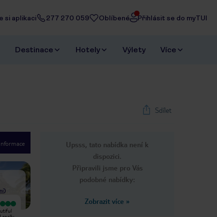
 si aplikaci
277 270 059
Oblíbené
Přihlásit se do myTUI
Destinace
Hotely
Výlety
Více
Sdílet
 informace
Upsss, tato nabídka není k
1
/
56
dispozici.
Next slide
Připravili jsme pro Vás
podobné nabídky:
ní
)
Zobrazit více
»
Vyjímečný
Vyjímečný
utiful
fantastic service from the very
Hai who is working in the pool bar is
 really
beautiful Hana with her amazing
really kind and funny. My family