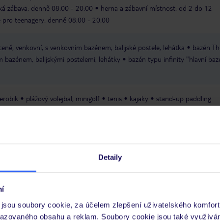
ká zábava: denně 08:00 - 20:00
herna a zábavní místnost: od 2 do 12
 pro teenagery: denně 08:00 - 20:00
ceně, venkovní, s venkovním bazénem, balijské postele, lehátka
bazén Th
m bazénem, balijskými postelemi, lehátky
bazén typu infinity "hlavní baz
erobik
plážový volejbal, minigolf
tenis
kajaky
stand-up paddling
I: denně 09:00 - 20:00
finská sauna
masáže
aqua fitness
lekce b
tai chi
jóga
cvičební trénink
jízdní kola
tenis: tvrdý povrch
portovní aktivity denně
mezinárodní animační program pro
Detaily
ační program denně
nenáročný animační program
živá hudba několikr
í
měnárna
trezor: za poplatek, na
jsou soubory cookie, za účelem zlepšení uživatelského komfort
zahrada
terasa
obchod se
razovaného obsahu a reklam. Soubory cookie jsou také využívá