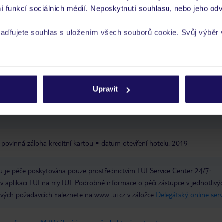
ik
kadeřník
lékař
Wi-Fi v celém hotelu: v ceně
internetový
í funkcí sociálních médií. Neposkytnutí souhlasu, nebo jeho odv
rna
prádelna: za poplatek
parkoviště (v závislosti na dostupnosti): v ce
yjadřujete souhlas s uložením všech souborů cookie. Svůj výběr
Express
rech cookie naleznete v
zásadách používání souborů cookie
Upravit
povinná záloha kreditní kartou
datum otevření hotelu: 2019
 je péče poskytována pouze prostřednictvím TUI Service Center 24/7:
 v aplikaci TUI na myTUI. Podrobné informace o péči zástupce v jednotlivý
vých požadavcích naleznete na www.tui.cz v záložce
Delegátský online ser