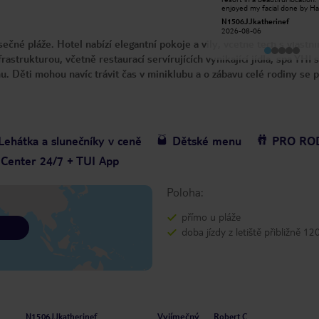
providing such a wonderful spa
enjoyed my facial done by Ha
experience. From the moment we
was so kind and helpful and v
Jo P
N1506JJkatherinef
arrived, they made us feel relaxed,
skilled at her job. Huge thanks
2026-08-04
2026-08-06
welcome and completely at ease.
next time.
čné pláže. Hotel nabízí elegantní pokoje a vily, včetně těch s vlastn
Our body scrub, facial massage and
treatments were absolutely amazing,
astrukturou, včetně restaurací servírujících vynikající jídla, spa YHI 
and their skill, professionalism and
gentle approach made the
 Děti mohou navíc trávit čas v miniklubu a o zábavu celé rodiny se 
experience truly memorable.
Throughout our treatments, Tran
and Ha constantly checked that we
were comfortable and ensured
every detail was perfect. Their
caring nature, attention to detail and
genuine kindness made us feel
completely pampered. We would
Lehátka a slunečníky v ceně
Dětské menu
PRO RO
also like to thank the entire spa
service team for their warm
 Center 24/7 + TUI App
hospitality and excellent
communication. Everyone worked
together seamlessly to make our
visit smooth, relaxing and enjoyable
Poloha:
from beginning to end. The YHI Spa
was one of the highlights of our stay
at Meliá Ho Tram, and we would
přímo u pláže
highly recommend it to anyone
looking for a luxurious and peaceful
doba jízdy z letiště přibližně 12
spa experience. Thank you, Tran, Ha
and the entire spa team, for making
us feel so well looked after. We can’t
wait to return. ⭐⭐⭐⭐⭐
Vyjímečný
N1506JJkatherinef
Robert C