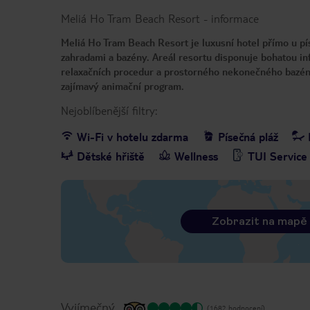
Meliá Ho Tram Beach Resort
-
informace
Meliá Ho Tram Beach Resort je luxusní hotel přímo u píse
zahradami a bazény. Areál resortu disponuje bohatou infr
relaxačních procedur a prostorného nekonečného bazénu.
zajímavý animační program.
Nejoblíbenější filtry:
Wi-Fi v hotelu zdarma
Písečná pláž
Dětské hřiště
Wellness
TUI Service
Zobrazit na mapě
Vyjímečný
(1682 hodnocení)