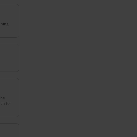
nning
The
ch for