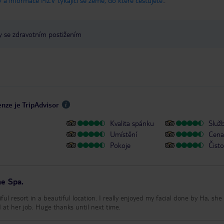
 a informace MZV týkající se země, do které cestujete.
.
y se zdravotním postižením
nze je TripAdvisor
Kvalita spánku
Služ
Umístění
Cena 
Pokoje
Čisto
he Spa.
ul resort in a beautiful location. I really enjoyed my facial done by Ha, she
d at her job. Huge thanks until next time.