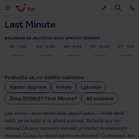
Last Minute
KALENDÁŘ NEJBLIŽŠÍCH DOSTUPNÝCH TERMÍNŮ
PÁ - 7.08
SO - 8.08
NE - 9.08
PO - 10.08
ÚT - 11.08
Podívejte se, co dalšího nabízíme:
Vlastní doprava
Hotely
Lyžování
Zima 2026/27 First Minute®
All Inclusive
Last minute - tento termín slyšel alespoň jednou v životě téměř
každý, ale ne každý ví, co přesně znamená. Nejčastěji se s ním
setkávají Zákazníci cestovních kanceláří při hledání dovolenkových
destinací. Co jsou to vlastně last minute dovolené? Co znamená „last