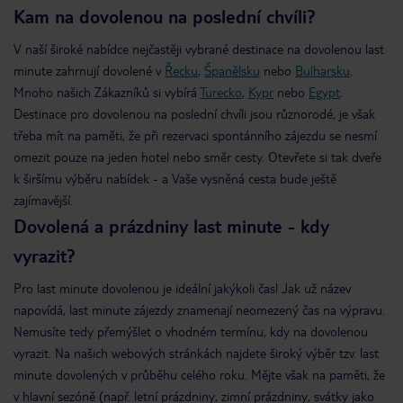
Kam na dovolenou na poslední chvíli?
V naší široké nabídce nejčastěji vybrané destinace na dovolenou last
minute zahrnují dovolené v
Řecku
,
Španělsku
nebo
Bulharsku
.
Mnoho našich Zákazníků si vybírá
Turecko
,
Kypr
nebo
Egypt
.
Destinace pro dovolenou na poslední chvíli jsou různorodé, je však
třeba mít na paměti, že při rezervaci spontánního zájezdu se nesmí
omezit pouze na jeden hotel nebo směr cesty. Otevřete si tak dveře
k širšímu výběru nabídek - a Vaše vysněná cesta bude ještě
zajímavější.
Dovolená a prázdniny last minute - kdy
vyrazit?
Pro last minute dovolenou je ideální jakýkoli čas! Jak už název
napovídá, last minute zájezdy znamenají neomezený čas na výpravu.
Nemusíte tedy přemýšlet o vhodném termínu, kdy na dovolenou
vyrazit. Na našich webových stránkách najdete široký výběr tzv. last
minute dovolených v průběhu celého roku. Mějte však na paměti, že
v hlavní sezóně (např. letní prázdniny, zimní prázdniny, svátky jako