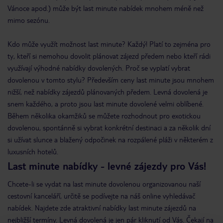
Vánoce apod.) může být last minute nabídek mnohem méně než
mimo sezónu.
Kdo může využít možnost last minute? Každý! Platí to zejména pro
ty, kteří si nemohou dovolit plánovat zájezd předem nebo kteří rádi
využívají výhodné nabídky dovolených. Proč se vyplatí vybrat
dovolenou v tomto stylu? Především ceny last minute jsou mnohem
nižší, než nabídky zájezdů plánovaných předem. Levná dovolená je
snem každého, a proto jsou last minute dovolené velmi oblíbené.
Během několika okamžiků se můžete rozhodnout pro exotickou
dovolenou, spontánně si vybrat konkrétní destinaci a za několik dní
si užívat slunce a blažený odpočinek na rozpálené pláži v některém z
luxusních hotelů.
Last minute nabídky - levné zájezdy pro Vás!
Chcete-li se vydat na last minute dovolenou organizovanou naší
cestovní kanceláří, určitě se podívejte na náš online vyhledávač
nabídek. Najdete zde atraktivní nabídky last minute zájezdů na
nejbližší termíny. Levná dovolená je jen pár kliknutí od Vás. Čekají na