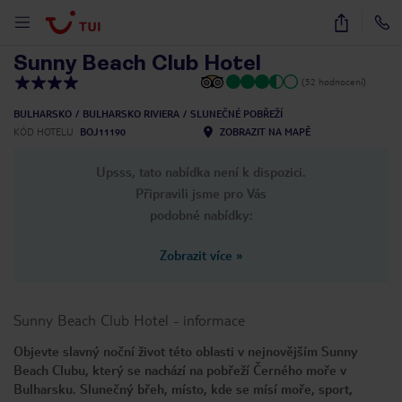
1
/
56
Sunny Beach Club Hotel
(52 hodnocení)
BULHARSKO
BULHARSKO RIVIERA
SLUNEČNÉ POBŘEŽÍ
KÓD HOTELU
BOJ11190
ZOBRAZIT NA MAPĚ
Upsss, tato nabídka není k dispozici.
Připravili jsme pro Vás
podobné nabídky:
Zobrazit více
»
Sunny Beach Club Hotel
-
informace
Objevte slavný noční život této oblasti v nejnovějším Sunny
Beach Clubu, který se nachází na pobřeží Černého moře v
Bulharsku. Slunečný břeh, místo, kde se mísí moře, sport,