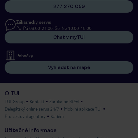
277 270 059
Zákaznický servis
Po-Pá 08:00-21:00, So-Ne 10:00-18:00
Chat v myTUI
Pobočky
Vyhledat na mapě
O TUI
TUI Group
Kontakt
Záruka pojištění
Delegátský online servis 24/7
Mobilní aplikace TUI
Pro cestovní agentury
Kariéra
Užitečné informace