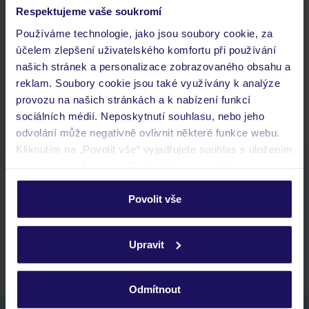
Často kladené otázky
Respektujeme vaše soukromí
Jaké doklady jsou potřebné při cestování?
Používáme technologie, jako jsou soubory cookie, za
Budeme ubytováni ihned po příjezdu do hotelu?
účelem zlepšení uživatelského komfortu při používání
Kam jít po přistání a vyzvednutí zavazadel?
našich stránek a personalizace zobrazovaného obsahu a
reklam. Soubory cookie jsou také využívány k analýze
Zobrazit další
provozu na našich stránkách a k nabízení funkcí
sociálních médií. Neposkytnutí souhlasu, nebo jeho
odvolání může negativně ovlivnit některé funkce webu.
Kliknutím na „Povolit vše“ vyjadřujete souhlas s uložením
všech souborů cookie. Svůj výběr však můžete
Stáhněte si bezplatnou aplikaci TUI
personalizovat v sekci „Personalizace“.
rychlé vyhledávání a prohlížení nabídek
Povolit vše
seznam oblíbených nabídek a možnost jejich sdílení
Podrobné informace o souborech cookie naleznete v
historie vyhledávání a naposledy zobrazené nabídky
zásadách používání souborů cookie
a
zásadách
kontakt s TUI a všechny informace o tvé rezervaci v myTUI
Upravit
ochrany osobních údajů.
Odmítnout