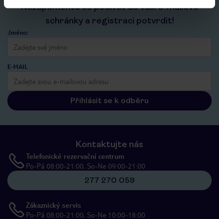
Nezapomeňte se podívat do vaší e-mailové
schránky a registraci potvrdit!
Jméno:
E-MAIL
Přihlásit se k odběru
Kontaktujte nás
Telefonické rezervační centrum
Po-Pá 08:00-21:00, So-Ne 09:00-21:00
277 270 059
Zákaznický servis
Po-Pá 08:00-21:00, So-Ne 10:00-18:00