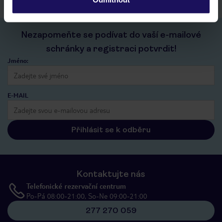
Nezapomeňte se podívat do vaší e-mailové
schránky a registraci potvrdit!
Jméno:
E-MAIL
Přihlásit se k odběru
Kontaktujte nás
Telefonické rezervační centrum
Po-Pá 08:00-21:00, So-Ne 09:00-21:00
277 270 059