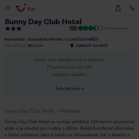
1
/
35
Sunny Day Club Hotel
(616 hodnocení)
BULHARSKO
BULHARSKO RIVIERA
SLUNEČNÉ POBŘEŽÍ
KÓD HOTELU
BOJ11131
ZOBRAZIT NA MAPĚ
Upsss, tato nabídka není k dispozici.
Připravili jsme pro Vás
podobné nabídky:
Zobrazit více
»
Sunny Day Club Hotel
-
informace
Sunny Day Club Hotel se nachází přibližně 250 metrů od písečné
pláže a je vhodný pro rodiny s dětmi. Nabízí komfortní ubytování
a četné vybavení, jako je bazén se skluzavkami, bar u bazénu a