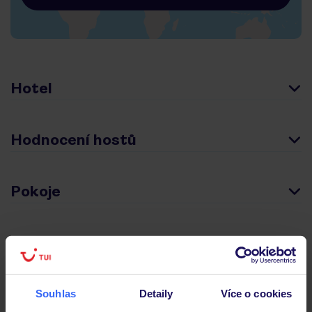
Hotel
Hodnocení hostů
Pokoje
Stravování
Důležité informace
Souhlas
Detaily
Více o cookies