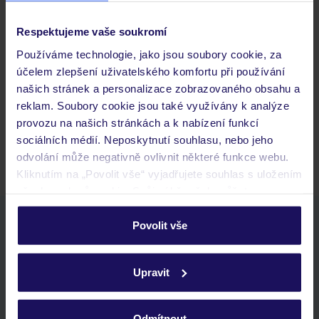
Respektujeme vaše soukromí
Často kladené otázky
Používáme technologie, jako jsou soubory cookie, za
Jaké doklady jsou potřebné při cestování?
účelem zlepšení uživatelského komfortu při používání
Budeme ubytováni ihned po příjezdu do hotelu?
našich stránek a personalizace zobrazovaného obsahu a
Kam jít po přistání a vyzvednutí zavazadel?
reklam. Soubory cookie jsou také využívány k analýze
provozu na našich stránkách a k nabízení funkcí
Zobrazit další
sociálních médií. Neposkytnutí souhlasu, nebo jeho
odvolání může negativně ovlivnit některé funkce webu.
Kliknutím na „Povolit vše“ vyjadřujete souhlas s uložením
všech souborů cookie. Svůj výběr však můžete
personalizovat v sekci „Personalizace“.
Stáhněte si bezplatnou aplikaci TUI
Povolit vše
rychlé vyhledávání a prohlížení nabídek
Podrobné informace o souborech cookie naleznete v
seznam oblíbených nabídek a možnost jejich sdílení
zásadách používání souborů cookie
a
zásadách
Upravit
historie vyhledávání a naposledy zobrazené nabídky
ochrany osobních údajů.
kontakt s TUI a všechny informace o tvé rezervaci v myTUI
Odmítnout