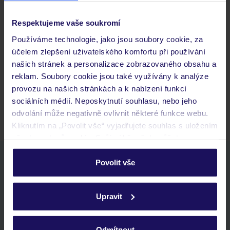
Respektujeme vaše soukromí
Často kladené otázky
Používáme technologie, jako jsou soubory cookie, za
Jaké doklady jsou potřebné při cestování?
účelem zlepšení uživatelského komfortu při používání
Budeme ubytováni ihned po příjezdu do hotelu?
našich stránek a personalizace zobrazovaného obsahu a
Kam jít po přistání a vyzvednutí zavazadel?
reklam. Soubory cookie jsou také využívány k analýze
provozu na našich stránkách a k nabízení funkcí
Zobrazit další
sociálních médií. Neposkytnutí souhlasu, nebo jeho
odvolání může negativně ovlivnit některé funkce webu.
Kliknutím na „Povolit vše“ vyjadřujete souhlas s uložením
všech souborů cookie. Svůj výběr však můžete
personalizovat v sekci „Personalizace“.
Stáhněte si bezplatnou aplikaci TUI
Povolit vše
rychlé vyhledávání a prohlížení nabídek
Podrobné informace o souborech cookie naleznete v
seznam oblíbených nabídek a možnost jejich sdílení
zásadách používání souborů cookie
a
zásadách
Upravit
historie vyhledávání a naposledy zobrazené nabídky
ochrany osobních údajů.
kontakt s TUI a všechny informace o tvé rezervaci v myTUI
Odmítnout