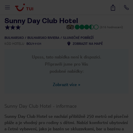
1
/
35
Sunny Day Club Hotel
(616 hodnocení)
BULHARSKO
BULHARSKO RIVIERA
SLUNEČNÉ POBŘEŽÍ
KÓD HOTELU
BOJ11131
ZOBRAZIT NA MAPĚ
Upsss, tato nabídka není k dispozici.
Připravili jsme pro Vás
podobné nabídky:
Zobrazit více
»
Sunny Day Club Hotel
-
informace
Sunny Day Club Hotel se nachází přibližně 250 metrů od písečné
pláže a je vhodný pro rodiny s dětmi. Nabízí komfortní ubytování
a četné vybavení, jako je bazén se skluzavkami, bar u bazénu a