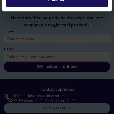
Nezapomeňte se podívat do vaší e-mailové
schránky a registraci potvrdit!
Jméno:
E-MAIL
Přihlásit se k odběru
Kontaktujte nás
Telefonické rezervační centrum
Po-Pá 08:00-21:00, So-Ne 09:00-21:00
277 270 059