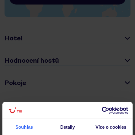
Hotel
Hodnocení hostů
Pokoje
Stravování
Důležité informace
Souhlas
Detaily
Více o cookies