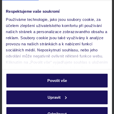
Respektujeme vaše soukromí
Často kladené otázky
Používáme technologie, jako jsou soubory cookie, za
Jaké doklady jsou potřebné při cestování?
účelem zlepšení uživatelského komfortu při používání
Budeme ubytováni ihned po příjezdu do hotelu?
našich stránek a personalizace zobrazovaného obsahu a
Kam jít po přistání a vyzvednutí zavazadel?
reklam. Soubory cookie jsou také využívány k analýze
provozu na našich stránkách a k nabízení funkcí
Zobrazit další
sociálních médií. Neposkytnutí souhlasu, nebo jeho
odvolání může negativně ovlivnit některé funkce webu.
Kliknutím na „Povolit vše“ vyjadřujete souhlas s uložením
všech souborů cookie. Svůj výběr však můžete
personalizovat v sekci „Personalizace“.
Stáhněte si bezplatnou aplikaci TUI
Povolit vše
rychlé vyhledávání a prohlížení nabídek
Podrobné informace o souborech cookie naleznete v
seznam oblíbených nabídek a možnost jejich sdílení
zásadách používání souborů cookie
a
zásadách
Upravit
historie vyhledávání a naposledy zobrazené nabídky
ochrany osobních údajů.
kontakt s TUI a všechny informace o tvé rezervaci v myTUI
Odmítnout