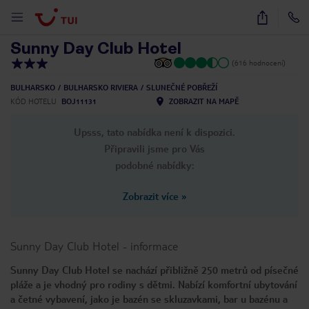
1
/
35
Sunny Day Club Hotel
(616 hodnocení)
BULHARSKO
BULHARSKO RIVIERA
SLUNEČNÉ POBŘEŽÍ
KÓD HOTELU
BOJ11131
ZOBRAZIT NA MAPĚ
Upsss, tato nabídka není k dispozici.
Připravili jsme pro Vás
podobné nabídky:
Zobrazit více
»
Sunny Day Club Hotel
-
informace
Sunny Day Club Hotel se nachází přibližně 250 metrů od písečné
pláže a je vhodný pro rodiny s dětmi. Nabízí komfortní ubytování
a četné vybavení, jako je bazén se skluzavkami, bar u bazénu a