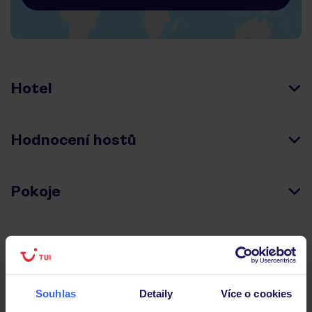
Hotel
Hodnocení hostů
Pokoje
Stravování
Důležité informace
Souhlas
Detaily
Více o cookies