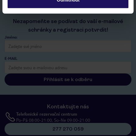
Nezapomeňte se podívat do vaší e-mailové
schránky a registraci potvrdit!
Jméno:
E-MAIL
Přihlásit se k odběru
Kontaktujte nás
Telefonické rezervační centrum
Po-Pá 08:00-21:00, So-Ne 09:00-21:00
277 270 059