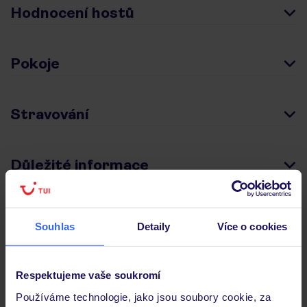
Hodnocení hostů
Pokoje
Stravování
Důležité informace
Často kladené otázky
Souhlas
Detaily
Více o cookies
Jaké doklady jsou potřebné při cestování?
Budeme ubytováni ihned po příjezdu do hotelu?
Respektujeme vaše soukromí
Kam jít po přistání a vyzvednutí zavazadel?
Používáme technologie, jako jsou soubory cookie, za