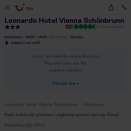
1
/
26
Leonardo Hotel Vienna Schönbrunn
(1576 hodnocení)
RAKOUSKO
VÍDEŇ
VÍDEŇ
KÓD HOTELU
VIE10003
ZOBRAZIT NA MAPĚ
Upsss, tato nabídka není k dispozici.
Připravili jsme pro Vás
podobné nabídky:
Zobrazit více
»
Leonardo Hotel Vienna Schönbrunn
-
informace
Popis hotelu byl přeložen z angličtiny pomocí nástroje DeepL
Nejoblíbenější filtry: