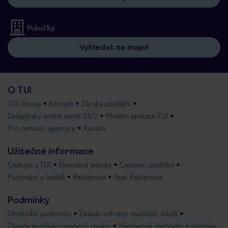
Pobočky
Vyhledat na mapě
O TUI
TUI Group
Kontakt
Záruka pojištění
Delegátský online servis 24/7
Mobilní aplikace TUI
Pro cestovní agentury
Kariéra
Užitečné informace
Cestujte s TUI
Dovolená letecky
Cestovní pojištění
Parkování u letiště
Reklamace
Stav Reklamace
Podmínky
Obchodní podmínky
Zásady ochrany osobních údajů
Zásady používání souborů cookie
Všeobecné obchodní podmínky