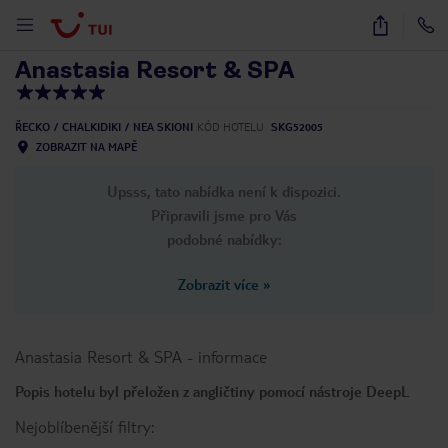
1
/
37
Anastasia Resort & SPA
ŘECKO
CHALKIDIKI
NEA SKIONI
KÓD HOTELU
SKG52005
ZOBRAZIT NA MAPĚ
Upsss, tato nabídka není k dispozici.
Připravili jsme pro Vás
podobné nabídky:
Zobrazit více
»
Anastasia Resort & SPA
-
informace
Popis hotelu byl přeložen z angličtiny pomocí nástroje DeepL
Nejoblíbenější filtry: