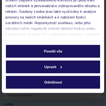
našich stránek a personalizace zobrazovaného obsahu a
reklam. Soubory cookie jsou také využívány k analýze
provozu na našich stránkách a k nabízení funkcí
sociálních médií. Neposkytnutí souhlasu, nebo jeho
Stáhněte si bezplatnou aplikaci TUI
odvolání může negativně ovlivnit některé funkce webu.
rychlé vyhledávání a prohlížení nabídek
Kliknutím na „Povolit vše“ vyjadřujete souhlas s uložením
seznam oblíbených nabídek a možnost jejich sdílení
všech souborů cookie. Svůj výběr však můžete
historie vyhledávání a naposledy zobrazené nabídky
personalizovat v sekci „Personalizace“.
kontakt s TUI a všechny informace o tvé rezervaci v myTUI
Povolit vše
Podrobné informace o souborech cookie naleznete v
zásadách používání souborů cookie
a
zásadách
Upravit
ochrany osobních údajů.
Nezapomeňte se podívat do vaší e-mailové
schránky a registraci potvrdit!
Odmítnout
Jméno:
E-MAIL