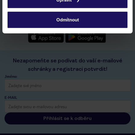
ochrany osobních údajů.
rychlé vyhledávání a prohlížení nabídek
seznam oblíbených nabídek a možnost jejich sdílení
Odmítnout
historie vyhledávání a naposledy zobrazené nabídky
kontakt s TUI a všechny informace o tvé rezervaci v myTUI
Nezapomeňte se podívat do vaší e-mailové
schránky a registraci potvrdit!
Jméno:
E-MAIL
Přihlásit se k odběru