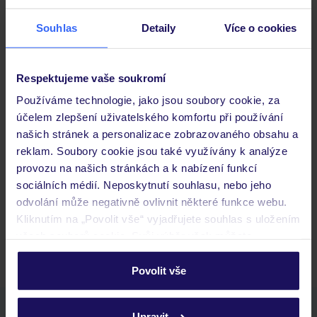
Objevte další hotely v okolí
Souhlas
Detaily
Více o cookies
Respektujeme vaše soukromí
Používáme technologie, jako jsou soubory cookie, za
účelem zlepšení uživatelského komfortu při používání
našich stránek a personalizace zobrazovaného obsahu a
reklam. Soubory cookie jsou také využívány k analýze
Hotel Mendi
provozu na našich stránkách a k nabízení funkcí
ŘECKO
CHALKIDIKI
KALANDRA / KASANDRA
sociálních médií. Neposkytnutí souhlasu, nebo jeho
odvolání může negativně ovlivnit některé funkce webu.
Kliknutím na „Povolit vše“ vyjadřujete souhlas s uložením
19 297 Kč/os.
všech souborů cookie. Svůj výběr však můžete
personalizovat v sekci „Personalizace“.
Povolit vše
Podrobné informace o souborech cookie naleznete v
zásadách používání souborů cookie
a
zásadách
Stáhněte si bezplatnou aplikaci TUI
Upravit