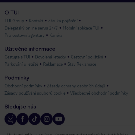
O TUI
TUI Group
Kontakt
Záruka pojištění
Delegátský online servis 24/7
Mobilní aplikace TUI
Pro cestovní agentury
Kariéra
Užitečné informace
Cestujte s TUI
Dovolená letecky
Cestovní pojištění
Parkování u letiště
Reklamace
Stav Reklamace
Podmínky
Obchodní podmínky
Zásady ochrany osobních údajů
Zásady používání souborů cookie
Všeobecné obchodní podmínky
Sledujte nás
Oznámení, reklamy, ceníky a informace uvedené na webových stránkách tui.cz