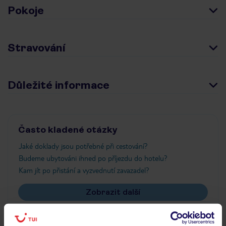
Pokoje
Stravování
Důležité informace
Často kladené otázky
Jaké doklady jsou potřebné při cestování?
Budeme ubytováni ihned po příjezdu do hotelu?
Kam jít po přistání a vyzvednutí zavazadel?
Zobrazit další