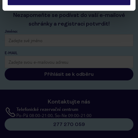
Nezapomeňte se podívat do vaší e-mailové
schránky a registraci potvrdit!
Jméno:
E-MAIL
Přihlásit se k odběru
Kontaktujte nás
Telefonické rezervační centrum
Po-Pá 08:00-21:00, So-Ne 09:00-21:00
277 270 059