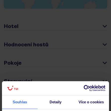
Hotel
Hodnocení hostů
Pokoje
Stravování
Důležité informace
Souhlas
Detaily
Více o cookies