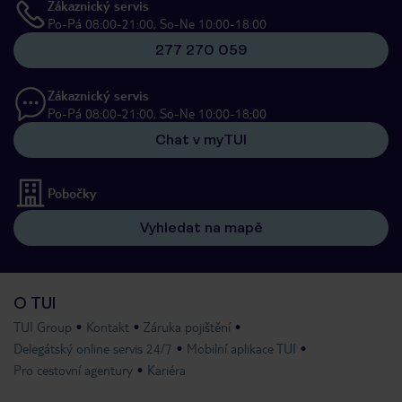
Zákaznický servis
Po-Pá 08:00-21:00, So-Ne 10:00-18:00
277 270 059
Zákaznický servis
Po-Pá 08:00-21:00, So-Ne 10:00-18:00
Chat v myTUI
Pobočky
Vyhledat na mapě
O TUI
TUI Group
Kontakt
Záruka pojištění
Delegátský online servis 24/7
Mobilní aplikace TUI
Pro cestovní agentury
Kariéra