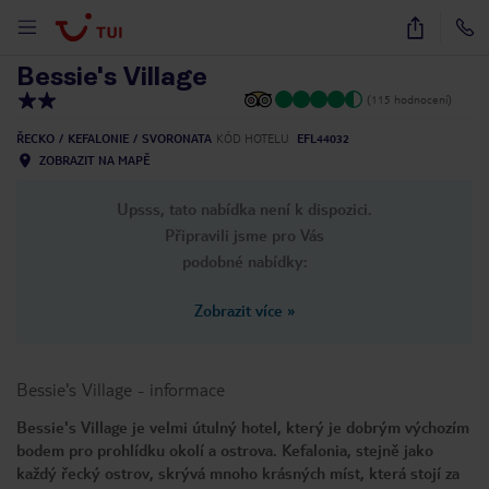
1
/
10
Bessie's Village
(115 hodnocení)
ŘECKO
KEFALONIE
SVORONATA
KÓD HOTELU
EFL44032
ZOBRAZIT NA MAPĚ
Upsss, tato nabídka není k dispozici.
Připravili jsme pro Vás
podobné nabídky:
Zobrazit více
»
Bessie's Village
-
informace
Bessie's Village je velmi útulný hotel, který je dobrým výchozím
bodem pro prohlídku okolí a ostrova. Kefalonia, stejně jako
každý řecký ostrov, skrývá mnoho krásných míst, která stojí za