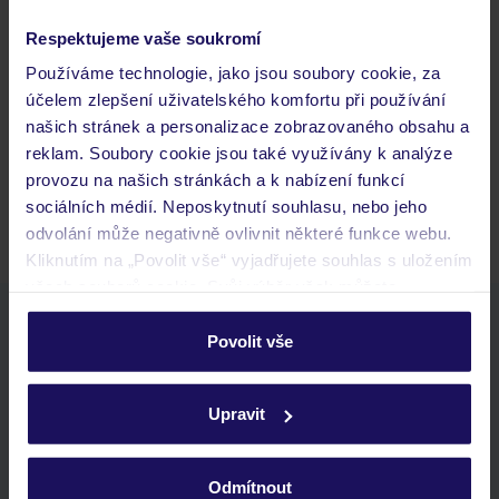
Respektujeme vaše soukromí
Často kladené otázky
Používáme technologie, jako jsou soubory cookie, za
Jaké doklady jsou potřebné při cestování?
účelem zlepšení uživatelského komfortu při používání
Budeme ubytováni ihned po příjezdu do hotelu?
našich stránek a personalizace zobrazovaného obsahu a
Kam jít po přistání a vyzvednutí zavazadel?
reklam. Soubory cookie jsou také využívány k analýze
provozu na našich stránkách a k nabízení funkcí
Zobrazit další
sociálních médií. Neposkytnutí souhlasu, nebo jeho
odvolání může negativně ovlivnit některé funkce webu.
Kliknutím na „Povolit vše“ vyjadřujete souhlas s uložením
všech souborů cookie. Svůj výběr však můžete
personalizovat v sekci „Personalizace“.
Stáhněte si bezplatnou aplikaci TUI
Povolit vše
rychlé vyhledávání a prohlížení nabídek
Podrobné informace o souborech cookie naleznete v
seznam oblíbených nabídek a možnost jejich sdílení
zásadách používání souborů cookie
a
zásadách
historie vyhledávání a naposledy zobrazené nabídky
Upravit
ochrany osobních údajů.
kontakt s TUI a všechny informace o tvé rezervaci v myTUI
Odmítnout