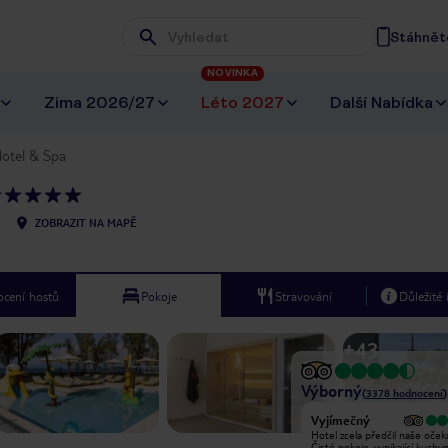
Stáhněte
Wpisz frazę, której szukasz
NOVINKA
Zima 2026/27
Léto 2027
Další Nabídka
Hotel & Spa
ZOBRAZIT NA MAPĚ
cení hostů
Pokoje
Stravování
Důležité
+
43
Výborný
(
3378
hodnocení
)
Vyjímečný
Vyjímečný
Had a massage treatment with Popi
Hotel zcela předčil naše oček
who was super friendly and
Čisté pokoje, vynikající kuchy