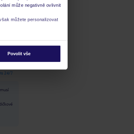
olání může negativně ovlivnit
 však můžete personalizovat
a
zásadách ochrany
Povolit vše
ch
vis 24/7
 musí
dičkové