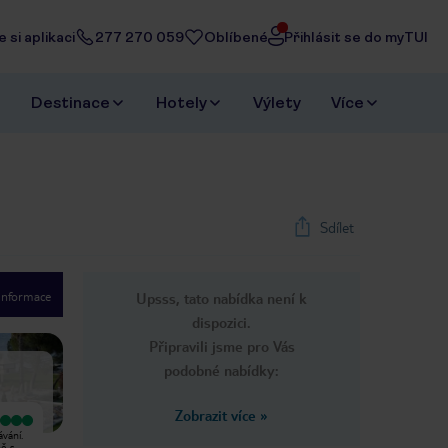
 si aplikaci
277 270 059
Oblíbené
Přihlásit se do myTUI
Destinace
Hotely
Výlety
Více
Sdílet
 informace
Upsss, tato nabídka není k
1
/
49
dispozici.
Next slide
Připravili jsme pro Vás
podobné nabídky:
Zobrazit více
»
Vyjímečný
Vyjímečný
ávání.
Právě jsem se vrátila z dovolené se
We planned a holiday for our three
ně s
svými dvěma syny a musím se s
families, children aging from 9-17