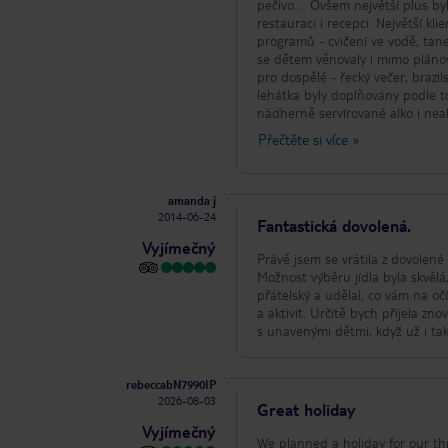
pečivo.... Ovšem největší plus b
restauraci i recepci. Největší k
programů - cvičení ve vodě, tane
se dětem věnovaly i mimo plánovaný program. Každý večer bylo vystoupení pro d
pro dospělé - řecký večer, brazil
lehátka byly doplňovány podle to
nádherně servírované alko i nea
restaurace je možné rezervovat mí
Přečtěte si více
»
Součástí hotelu i minimarket, kde lz
nebyla 100 % bylo moře. Bylo čis
bylo vody max. po pás. Ale vzhle
amanda j
ale umožňoval i klid bez dětí. 
2014-06-24
chtěl, mohl jít tam.. Celkové ho
Fantastická dovolená.
navštívili.
Vyjímečný
Právě jsem se vrátila z dovolené
Možnost výběru jídla byla skvělá
přátelský a udělal, co vám na očí
a aktivit. Určitě bych přijela zn
s unavenými dětmi, když už i ta
rebeccabN7990IP
2026-08-03
Great holiday
Vyjímečný
We planned a holiday for our thr