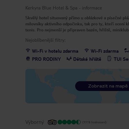
Kerkyra Blue Hotel & Spa
-
informace
Skvělý hotel situovaný přímo u oblázkové a písečné plá
milovníky aktivního odpočinku, tak pro ty, kteří ocení k
tenis. Pro nejmenší je připraven bazén, hřiště, minikl
Nejoblíbenější filtry:
Wi-Fi v hotelu zdarma
Wi-Fi zdarma
PRO RODINY
Dětské hřiště
TUI Se
Zobrazit na mapě
Výborný
(3378 hodnocení)