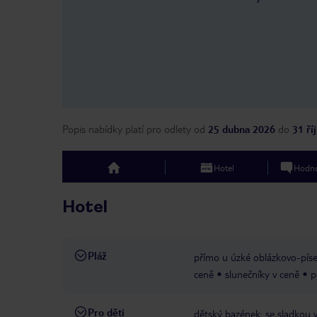
Popis nabídky platí pro odlety
od
25 dubna 2026
do
31 ří
Hotel
Hodno
top
Hotel
Pláž
přímo u úzké oblázkovo-píse
ceně
slunečníky v ceně
p
Pro děti
dětský bazének: se sladkou v