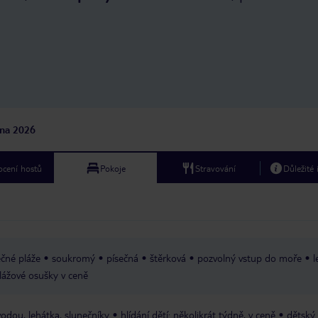
večer, brazilské sporty, cirkusové
vystoupení..... Člověk se tam opravdu
nenudil. Slunečníky a lehátka byly
doplňovány podle toho, jak přijížděli
další turisté, takže nebyl problém s
místem. Večer v lobby baru nádherně
servírované alko i nealko koktejly,
malé občerstvení (bylo možné i
během dne). Kromě normální
restaurace je možné rezervovat místo
jna 2026
na večeři v Asijské restauraci. Opět v
rámci all inklusive bez příplatku!!
Součástí hotelu i minimarket, kde lze
cení hostů
Pokoje
Stravování
Důležité
zakoupit upomínkové předměty,
krémy, alkohol, noviny...... Jedinou
věcí, která nebyla 100 % bylo moře.
Bylo čisté, většinou klidné, ale pro
dospělého příliš mělké. Šlo se
opravdu daleko a pořád bylo vody
max. po pás. Ale vzhledem k velikosti
čné pláže
soukromý
písečná
štěrková
pozvolný vstup do moře
l
bazénů to zase tak nevadilo. Hotel
lážové osušky v ceně
byl zaměřený na rodiny s dětmi, ale
umožňoval i klid bez dětí. Část
restaurace i bazénového posezení
odou, lehátka, slunečníky
byla vyhrazena pouze dospělým.
hlídání dětí: několikrát týdně, v ceně
dětský