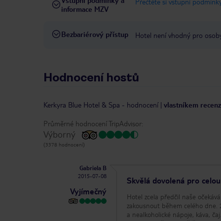
Vstupní podmínky a
Přečtěte si vstupní podmínky
informace MZV
Bezbariérový přístup
Hotel není vhodný pro osob
Hodnocení hostů
Kerkyra Blue Hotel & Spa
-
hodnocení
|
vlastníkem recenz
Průměrné hodnocení TripAdvisor:
Výborný
(3378 hodnocení)
Gabriela B
2015-07-08
Skvělá dovolená pro celou
Vyjímečný
Hotel zcela předčil naše očekáv
zakousnout během celého dne. 2 bazény a brouzdaliště. U bazénů celodenní občerstvení,
a nealkoholické nápoje, káva, ča