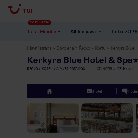
POPULÁRNÍ
Last Minute
All Inclusive
Léto 2026
Hlavní strana
Dovolená
Řecko
Korfu
Kerkyra Blue 
Kerkyra Blue Hotel & Spa
ŘECKO
KORFU
ALYKES POTAMOU
KÓD HOTELU
CFU51001
Hotel
Hodno
top
Previous slide