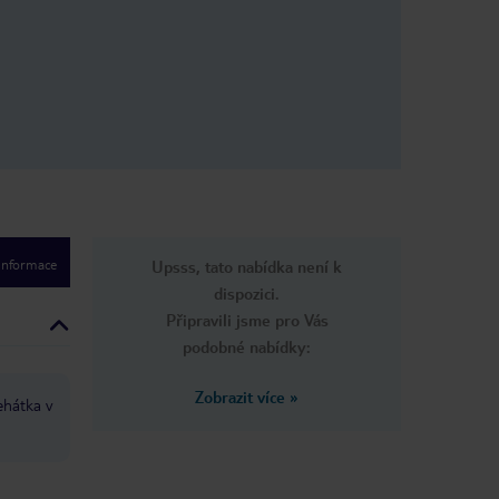
 informace
Upsss, tato nabídka není k
dispozici.
Připravili jsme pro Vás
podobné nabídky:
Zobrazit více
»
ehátka v