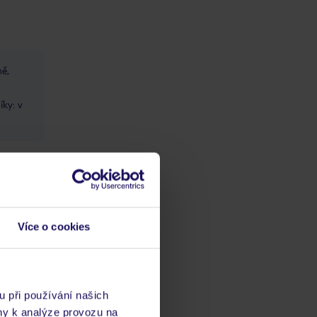
ně,
íky: v
Více o cookies
hudba
telu: v
u při používání našich
ny k analýze provozu na