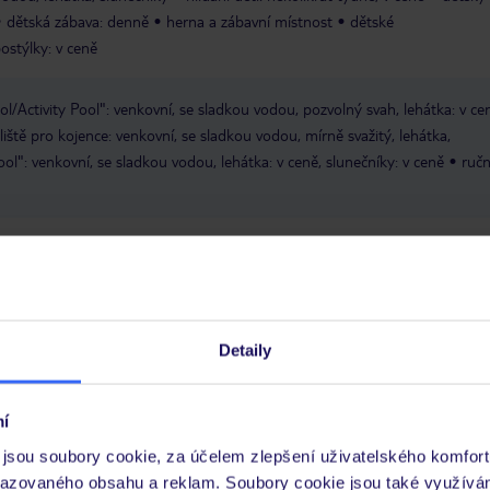
Takže kdo chtěl, mohl jít tam.. Celkové
dětská zábava: denně
herna a zábavní místnost
dětské
hodnotím maximálně kladně a
ostýlky: v ceně
považuji hotel zatím za nejlepší, který
jsme s rodinou navštívili.
/Activity Pool": venkovní, se sladkou vodou, pozvolný svah, lehátka: v ce
iště pro kojence: venkovní, se sladkou vodou, mírně svažitý, lehátka,
ol": venkovní, se sladkou vodou, lehátka: v ceně, slunečníky: v ceně
ručn
d 18 let, denně 08:00 - 19:00
aqua aerobik
minifotbal
plážový
ační cvičení
cvičební trénink
strečink
xterních společností
strečink
tenis
Detaily
dní animační program pro dospělé
představení
taneční večery
živá 
í
zahrada
terasa
obchod se suvenýry
minimarket
Wi-Fi v celém ho
jsou soubory cookie, za účelem zlepšení uživatelského komfort
parkoviště (podle dostupnosti), nestřežené: v ceně
razovaného obsahu a reklam. Soubory cookie jsou také využívá