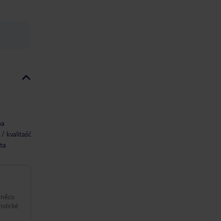
ba
/ kvalitaść
ta
 něco