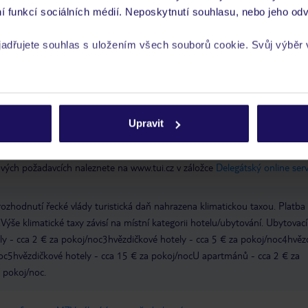
í funkcí sociálních médií. Neposkytnutí souhlasu, nebo jeho odv
Express
yjadřujete souhlas s uložením všech souborů cookie. Svůj výběr
rech cookie naleznete v
zásadách používání souborů cookie
Upravit
 je péče poskytována pouze prostřednictvím TUI Service Center 24/7:
 v aplikaci TUI na myTUI. Podrobné informace o péči zástupce v jednotlivý
vých požadavcích naleznete na www.tui.cz v záložce
Delegátský online ser
zhodnutí řecké vlády turistická daň nahrazena klimatickou taxou. Platba
Výše klimatické taxy závisí na místní kategorii hotelu/ubytování. Ubytovací
ly - cca 2 € za pokoj/noc3hvězdičkové hotely - cca 5 € za pokoj/noc4hvěz
noc5hvězdičkové hotely - cca 15 € za pokoj/nocU apartmánů - cca 2 € za
a pokoj/noc.