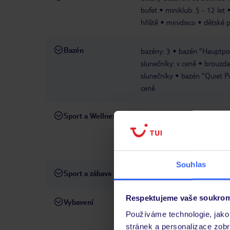
bufet
miniklub: 5 - 12 let
hřiště
minidisco
dětské p
Bazén
bazény: 3
bazén "Hauptpool
slunečníky: v ceně
brouzdal
slunečníky
bazén "Quiet Po
ceně
Sport a Wellness
fitness/posilovna: o
V CENĚ
volejbal
stolní tenis
relax
masáže: v nabídce e
PLATNÉ
Souhlas
Sport a zábava
sportovní aktivity
mezináro
Respektujeme vaše soukrom
Vybavení
recepce
směnárna
výtah
Používáme technologie, jako 
ceně
prádelna: za poplatek
stránek a personalizace zob