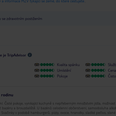
 a informace MZV týkající se země, do které cestujete.
.
y se zdravotním postižením
e je TripAdvisor
Kvalita spánku
Služ
Umístění
Cena 
Pokoje
Čisto
 rodinu
ání. Čisté pokoje, vynikající kuchyně s nepřeberným množstvím jídla, možnost
 samoobsluha alkoholické
j. Svačinky v podobě hamburgerů, pizzy, ovoce, hranolky, sladké pečivo, slané