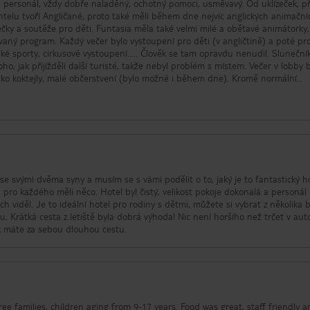
yl personál, vždy dobře naladěný, ochotný pomoci, usměvavý. Od uklízeček, p
lientelu tvoří Angličané, proto také měli během dne nejvíc anglických animační
čky a soutěže pro děti. Funtasia měla také velmi milé a obětavé animátorky,
ěti (v angličtině) a poté program i
ské sporty, cirkusové vystoupení..... Člověk se tam opravdu nenudil. Sluneční
ho, jak přijížděli další turisté, takže nebyl problém s místem. Večer v lobby 
lko koktejly, malé občerstvení (bylo možné i během dne). Kromě normální
sto na večeři v Asijské restauraci. Opět v rámci all inklusive bez příplatku!!
e zakoupit upomínkové předměty, krémy, alkohol, noviny...... Jedinou věcí, která
té, většinou klidné, ale pro dospělého příliš mělké. Šlo se opravdu daleko a
dem k velikosti bazénů to zase tak nevadilo. Hotel byl zaměřený na rodiny s 
Část restaurace i bazénového posezení byla vyhrazena pouze dospělým. Takže 
dnotím maximálně kladně a považuji hotel zatím za nejlepší, který jsme s rodi
 se svými dvěma syny a musím se s vámi podělit o to, jaký je to fantastický ho
, pro každého měli něco. Hotel byl čistý, velikost pokoje dokonalá a personál 
ch viděl. Je to ideální hotel pro rodiny s dětmi, můžete si vybrat z několika
ovu. Krátká cesta z letiště byla dobrá výhoda! Nic není horšího než trčet v au
k máte za sebou dlouhou cestu.
ee families, children aging from 9-17 years. Food was great, staff friendly 