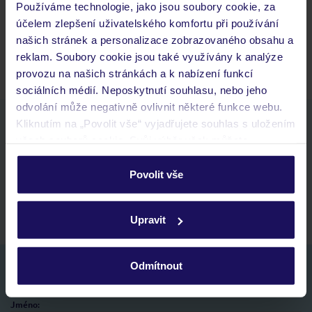
Používáme technologie, jako jsou soubory cookie, za
Kam jít po přistání a vyzvednutí zavazadel?
účelem zlepšení uživatelského komfortu při používání
Zobrazit další
našich stránek a personalizace zobrazovaného obsahu a
reklam. Soubory cookie jsou také využívány k analýze
provozu na našich stránkách a k nabízení funkcí
sociálních médií. Neposkytnutí souhlasu, nebo jeho
odvolání může negativně ovlivnit některé funkce webu.
Stáhněte si bezplatnou aplikaci TUI
Kliknutím na „Povolit vše“ vyjadřujete souhlas s uložením
všech souborů cookie. Svůj výběr však můžete
rychlé vyhledávání a prohlížení nabídek
personalizovat v sekci „Personalizace“.
seznam oblíbených nabídek a možnost jejich sdílení
historie vyhledávání a naposledy zobrazené nabídky
Povolit vše
Podrobné informace o souborech cookie naleznete v
kontakt s TUI a všechny informace o tvé rezervaci v myTUI
zásadách používání souborů cookie
a
zásadách
Upravit
ochrany osobních údajů.
Odmítnout
Nezapomeňte se podívat do vaší e-mailové
schránky a registraci potvrdit!
Jméno: