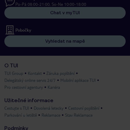
Po-Pá 08:00-21:00, So-Ne 10:00-18:00
Chat v myTUI
Pobočky
Vyhledat na mapě
O TUI
TUI Group
Kontakt
Záruka pojištění
Delegátský online servis 24/7
Mobilní aplikace TUI
Pro cestovní agentury
Kariéra
Užitečné informace
Cestujte s TUI
Dovolená letecky
Cestovní pojištění
Parkování u letiště
Reklamace
Stav Reklamace
Podmínky