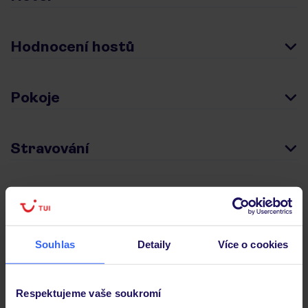
Hodnocení hostů
Pokoje
Stravování
Důležité informace
Souhlas
Detaily
Více o cookies
Často kladené otázky
Jaké doklady jsou potřebné při cestování?
Respektujeme vaše soukromí
Budeme ubytováni ihned po příjezdu do hotelu?