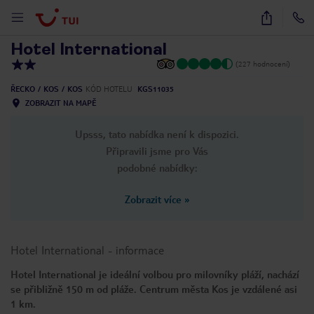
1
/
28
Hotel International
(227 hodnocení)
ŘECKO
KOS
KOS
KÓD HOTELU
KGS11035
ZOBRAZIT NA MAPĚ
Upsss, tato nabídka není k dispozici.
Připravili jsme pro Vás
podobné nabídky:
Zobrazit více
»
Hotel International
-
informace
Hotel International je ideální volbou pro milovníky pláží, nachází
se přibližně 150 m od pláže. Centrum města Kos je vzdálené asi
1 km.