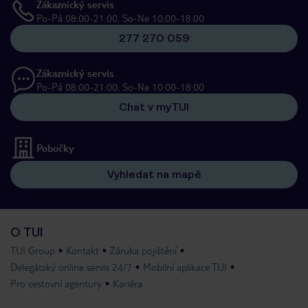
Zákaznický servis
Po-Pá 08:00-21:00, So-Ne 10:00-18:00
277 270 059
Zákaznický servis
Po-Pá 08:00-21:00, So-Ne 10:00-18:00
Chat v myTUI
Pobočky
Vyhledat na mapě
O TUI
TUI Group
Kontakt
Záruka pojištění
Delegátský online servis 24/7
Mobilní aplikace TUI
Pro cestovní agentury
Kariéra