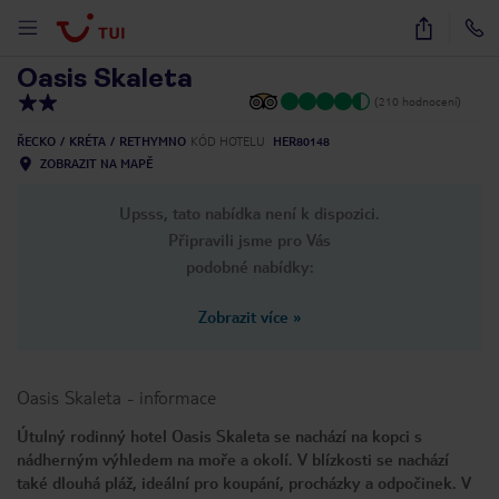
1
/
10
Oasis Skaleta
(210 hodnocení)
ŘECKO
KRÉTA
RETHYMNO
KÓD HOTELU
HER80148
ZOBRAZIT NA MAPĚ
Upsss, tato nabídka není k dispozici.
Připravili jsme pro Vás
podobné nabídky:
Zobrazit více
»
Oasis Skaleta
-
informace
Útulný rodinný hotel Oasis Skaleta se nachází na kopci s
nádherným výhledem na moře a okolí. V blízkosti se nachází
také dlouhá pláž, ideální pro koupání, procházky a odpočinek. V