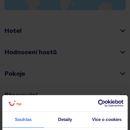
Hotel
Hodnocení hostů
Pokoje
Stravování
Důležité informace
Souhlas
Detaily
Více o cookies