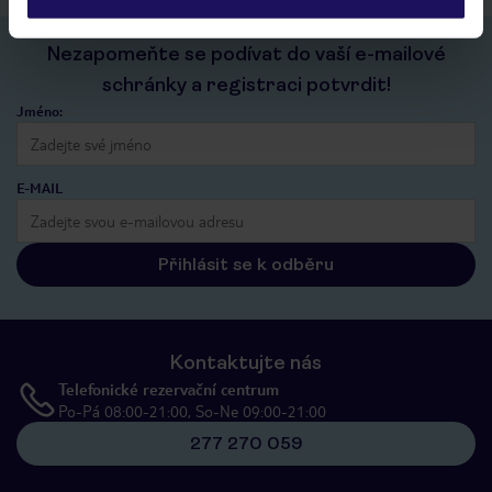
Nezapomeňte se podívat do vaší e-mailové
schránky a registraci potvrdit!
Jméno:
E-MAIL
Přihlásit se k odběru
Kontaktujte nás
Telefonické rezervační centrum
Po-Pá 08:00-21:00, So-Ne 09:00-21:00
277 270 059