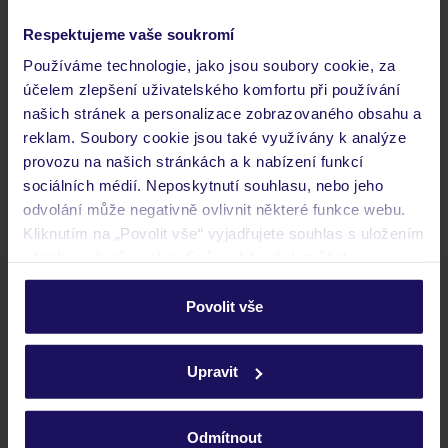
Respektujeme vaše soukromí
Často kladené otázky
Používáme technologie, jako jsou soubory cookie, za
Jaké doklady jsou potřebné při cestování?
účelem zlepšení uživatelského komfortu při používání
Budeme ubytováni ihned po příjezdu do hotelu?
našich stránek a personalizace zobrazovaného obsahu a
Kam jít po přistání a vyzvednutí zavazadel?
reklam. Soubory cookie jsou také využívány k analýze
provozu na našich stránkách a k nabízení funkcí
Zobrazit další
sociálních médií. Neposkytnutí souhlasu, nebo jeho
odvolání může negativně ovlivnit některé funkce webu.
Kliknutím na „Povolit vše“ vyjadřujete souhlas s uložením
všech souborů cookie. Svůj výběr však můžete
personalizovat v sekci „Personalizace“.
Stáhněte si bezplatnou aplikaci TUI
Povolit vše
rychlé vyhledávání a prohlížení nabídek
Podrobné informace o souborech cookie naleznete v
seznam oblíbených nabídek a možnost jejich sdílení
zásadách používání souborů cookie
a
zásadách
historie vyhledávání a naposledy zobrazené nabídky
Upravit
ochrany osobních údajů.
kontakt s TUI a všechny informace o tvé rezervaci v myTUI
Odmítnout