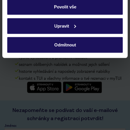
Povolit vše
11 710 Kč/os.
Podrobné informace o souborech cookie naleznete v
zásadách používání souborů cookie
a
zásadách
Upravit
ochrany osobních údajů.
Odmítnout
Stáhněte si bezplatnou aplikaci TUI
rychlé vyhledávání a prohlížení nabídek
seznam oblíbených nabídek a možnost jejich sdílení
historie vyhledávání a naposledy zobrazené nabídky
kontakt s TUI a všechny informace o tvé rezervaci v myTUI
Nezapomeňte se podívat do vaší e-mailové
schránky a registraci potvrdit!
Jméno: