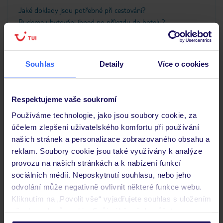
Jaké doklady jsou potřebné při cestování?
Budeme ubytováni ihned po příjezdu do hotelu?
Kam jít po přistání a vyzvednutí zavazadel?
Zobrazit další
Souhlas
Detaily
Více o cookies
Respektujeme vaše soukromí
Objevte další hotely v okolí
Používáme technologie, jako jsou soubory cookie, za
účelem zlepšení uživatelského komfortu při používání
ZÁLOHA 25 %
našich stránek a personalizace zobrazovaného obsahu a
SLEVY PRO DĚTI
reklam. Soubory cookie jsou také využívány k analýze
provozu na našich stránkách a k nabízení funkcí
sociálních médií. Neposkytnutí souhlasu, nebo jeho
odvolání může negativně ovlivnit některé funkce webu.
Kliknutím na „Povolit vše“ vyjadřujete souhlas s uložením
Axos Hotel
všech souborů cookie. Svůj výběr však můžete
ŘECKO
KRÉTA
RETHYMNON
personalizovat v sekci „Personalizace“.