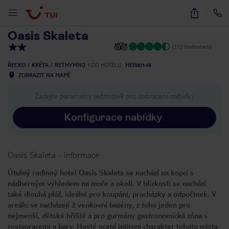
1
/
10
Oasis Skaleta
(212 hodnocení)
ŘECKO
KRÉTA
RETHYMNO
KÓD HOTELU
HER80148
ZOBRAZIT NA MAPĚ
Zadejte parametry jednotlivě pro zobrazení nabídky
Konfigurace nabídky
Oasis Skaleta
-
informace
Útulný rodinný hotel Oasis Skaleta se nachází na kopci s
nádherným výhledem na moře a okolí. V blízkosti se nachází
také dlouhá pláž, ideální pro koupání, procházky a odpočinek. V
areálu se nacházejí 2 venkovní bazény, z toho jeden pro
nejmenší, dětské hřiště a pro gurmány gastronomická zóna s
restauracemi a bary. Hosté ocení intimní charakter tohoto místa