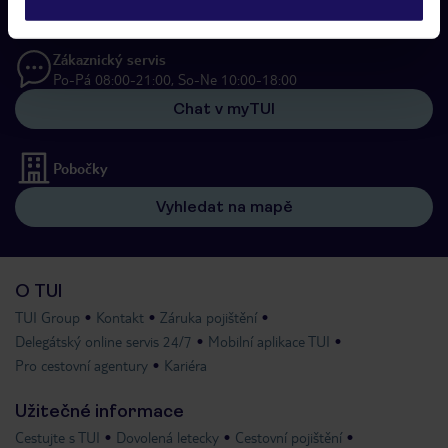
277 270 059
Zákaznický servis
Po-Pá 08:00-21:00, So-Ne 10:00-18:00
Chat v myTUI
Pobočky
Vyhledat na mapě
O TUI
TUI Group
Kontakt
Záruka pojištění
Delegátský online servis 24/7
Mobilní aplikace TUI
Pro cestovní agentury
Kariéra
Užitečné informace
Cestujte s TUI
Dovolená letecky
Cestovní pojištění