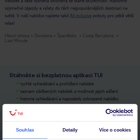
nabídek a vaše vysněná dovolená se stane skutečností. Nabízíme
výjimečné zájezdy a výlety do těch nejpopulárnějších destinací na
světě. V naší nabídce najdete také
All inclusive
pobyty pro ještě větší
relax!
Hlavní strana
Dovolena
Španělsko
Costa Barcelona
Last Minute
Stáhněte si bezplatnou aplikaci TUI
rychlé vyhledávání a prohlížení nabídek
seznam oblíbených nabídek a možnost jejich sdílení
historie vyhledávání a naposledy zobrazené nabídky
kontakt s TUI a všechny informace o tvé rezervaci v myTUI
Souhlas
Detaily
Více o cookies