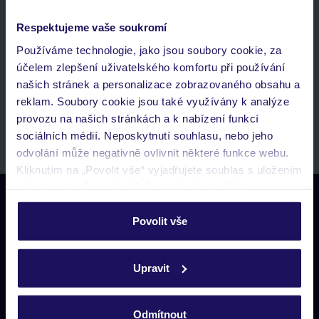
Nezapomeňte se podívat do vaší e-mailové
schránky a registraci potvrdit!
Respektujeme vaše soukromí
Jméno:
Používáme technologie, jako jsou soubory cookie, za
účelem zlepšení uživatelského komfortu při používání
našich stránek a personalizace zobrazovaného obsahu a
E-MAIL
reklam. Soubory cookie jsou také využívány k analýze
provozu na našich stránkách a k nabízení funkcí
sociálních médií. Neposkytnutí souhlasu, nebo jeho
Přihlásit se k odběru
odvolání může negativně ovlivnit některé funkce webu.
Kliknutím na „Povolit vše“ vyjadřujete souhlas s uložením
všech souborů cookie. Svůj výběr však můžete
Kontaktujte nás
personalizovat v sekci „Personalizace“.
Telefonické rezervační centrum
Povolit vše
Po-Pá 08:00-21:00, So-Ne 09:00-21:00
Podrobné informace o souborech cookie naleznete v
277 270 059
zásadách používání souborů cookie
a
zásadách
Upravit
ochrany osobních údajů.
Zákaznický servis
Po-Pá 08:00-21:00, So-Ne 10:00-18:00
Odmítnout