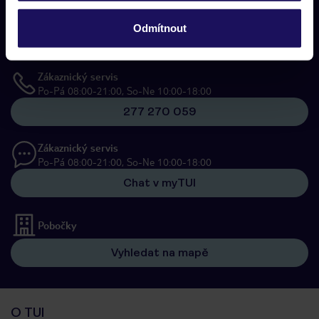
Telefonické rezervační centrum
Po-Pá 08:00-21:00, So-Ne 09:00-21:00
Odmítnout
277 270 059
Zákaznický servis
Po-Pá 08:00-21:00, So-Ne 10:00-18:00
277 270 059
Zákaznický servis
Po-Pá 08:00-21:00, So-Ne 10:00-18:00
Chat v myTUI
Pobočky
Vyhledat na mapě
O TUI