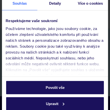
Souhlas
Detaily
Více o cookies
historie vyhledávání a naposledy zobrazené nabídky
kontakt s TUI a všechny informace o tvé rezervaci v myTUI
Respektujeme vaše soukromí
Používáme technologie, jako jsou soubory cookie, za
účelem zlepšení uživatelského komfortu při používání
Nezapomeňte se podívat do vaší e-mailové
našich stránek a personalizace zobrazovaného obsahu a
schránky a registraci potvrdit!
reklam. Soubory cookie jsou také využívány k analýze
Jméno:
provozu na našich stránkách a k nabízení funkcí
sociálních médií. Neposkytnutí souhlasu, nebo jeho
odvolání může negativně ovlivnit některé funkce webu.
E-MAIL
Kliknutím na „Povolit vše“ vyjadřujete souhlas s uložením
všech souborů cookie. Svůj výběr však můžete
personalizovat v sekci „Personalizace“.
Přihlásit se k odběru
Povolit vše
Podrobné informace o souborech cookie naleznete v
zásadách používání souborů cookie
a
zásadách
Upravit
ochrany osobních údajů.
Kontaktujte nás