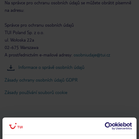
Na správce pro ochranu osobních údajů se můžete obrátit písemně
na adresu:
Správce pro ochranu osobních údajů
TUI Poland Sp. z o.o.
ul. Wołoska 22a
02-675 Warszawa
A prostřednictvím e-mailové adresy:
osobniudaje@tui.cz
Informace o správě osobních údajů
Zásady ochrany osobních údajů GDPR
Zásady používání souborů cookie
Stáhněte si bezplatnou aplikaci TUI
rychlé vyhledávání a prohlížení nabídek
seznam oblíbených nabídek a možnost jejich sdílení