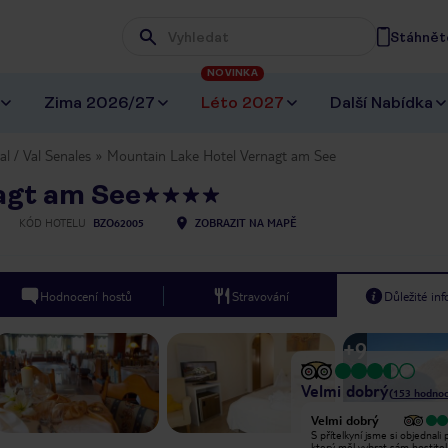
Stáhněte
Wpisz frazę, której szukasz
NOVINKA
Zima 2026/27
Léto 2027
Další Nabídka
al / Val Senales
Mountain Lake Hotel Vernagt am See
agt am See
KÓD HOTELU
BZO62005
ZOBRAZIT NA MAPĚ
Hodnocení hostů
Stravování
Důležité in
+
9
Velmi dobrý
(
153
hodnoc
Velmi dobrý
Velmi dobrý
Good location, about 10 minutes
S přítelkyní jsme si objednali 
ride from the ski lifts. It is a good
který měl vybrat sám hostitel