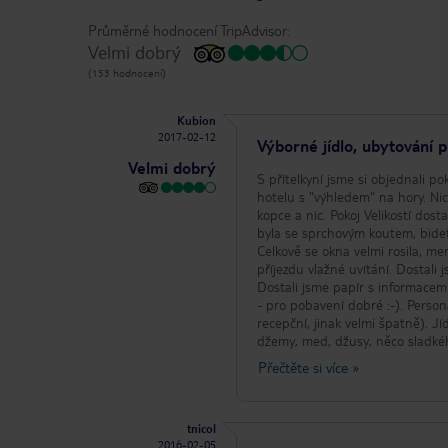
Průměrné hodnocení TripAdvisor:
Velmi dobrý
(153 hodnocení)
Kubion
2017-02-12
Výborné jídlo, ubytování
Velmi dobrý
S přítelkyní jsme si objednali p
hotelu s "výhledem" na hory. Nic
kopce a nic. Pokoj Velikostí dostačoval pro 2 osoby, televize, stará malá lednice a vestavěné skříně, křeslo. Koupelna
byla se sprchovým koutem, bide
Celkově se okna velmi rosila, menší r
příjezdu vlažné uvítání. Dostal
Dostali jsme papír s informacem
- pro pobavení dobré :-). Person
recepční, jinak velmi špatně). Jídlo Perfektní. Ráno snídaně formou bufetu (sýry, uzeniny, müsli, jogurty, pečivo,
džemy, med, džusy, něco sladkéh
Večeře o 5 chodech (salátový buf
Přečtěte si více
»
Jednou byla slavnostní večeře při 
k večeři Např. pivo 0,5l...5€; sklenice vína cc
Vzdáleno cca 7 km od lyž. středi
tnicol
skibusu přibližně 200-250m od hotelu u kostela. Ostatní: Bazén, sau
2016-02-05