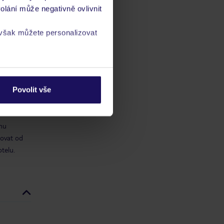
olání může negativně ovlivnit
 však můžete personalizovat
ch
vis 24/7
a
zásadách ochrany
Povolit vše
ému
bovat od
otelu.