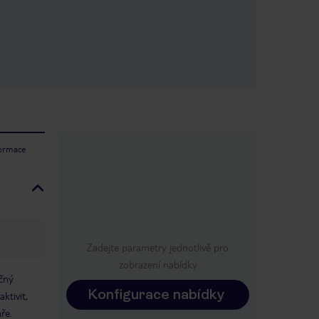
formace
Zadejte parametry jednotlivě pro
zobrazení nabídky
ečný
Konfigurace nabídky
ktivit,
aře.