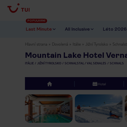
POPULÁRNÍ
Last Minute
All Inclusive
Léto 2026
Hlavní strana
Dovolená
Itálie
Jižní Tyrolsko
Schnalst
Mountain Lake Hotel Vern
ITÁLIE
JIŽNÍ TYROLSKO
SCHNALSTAL / VAL SENALES
SCHNALS
Hotel
top
Previous slide