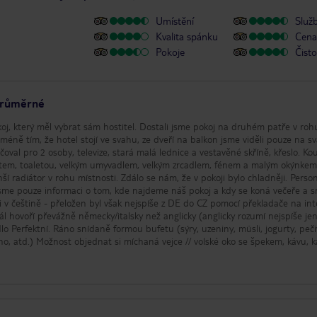
Umístění
Služ
Kvalita spánku
Cena 
Pokoje
Čisto
 průměrné
okoj, který měl vybrat sám hostitel. Dostali jsme pokoj na druhém patře v roh
méně tím, že hotel stojí ve svahu, ze dveří na balkon jsme viděli pouze na s
tem, toaletou, velkým umyvadlem, velkým zrcadlem, fénem a malým okýnkem
adiátor v rohu místnosti. Zdálo se nám, že v pokoji bylo chladněji. Personál Při
i jsme pouze informaci o tom, kde najdeme náš pokoj a kdy se koná večeře a s
i v češtině - přeložen byl však nejspíše z DE do CZ pomocí překladače na in
ál hovoří převážně německy/italsky než anglicky (anglicky rozumí nejspíše je
o, atd.) Možnost objednat si míchaná vejce // volské oko se špekem, kávu, ka
et, polévka, těstoviny, hl. chod, dezert (možnost vybrat si dezert nebo zmrzl
svíčkách o 6 chodech a jednou s bufetem s předkrmy. Večeře vynikající! Ceny pití
a 1,5 dcl...5-6€; láhev vína cca 32 - 39 € Poloha Na konci vesnice Vernagt.
ska. Skibus zdarma, jezdil každou hodinu do střediska a ze střediska. Zastáv
na, lyžárna (se sušáky na lyžáky),