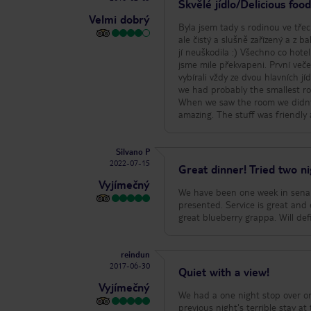
restaurace/bar
Skvělé jídlo/Delicious foo
Velmi dobrý
Byla jsem tady s rodinou ve třec
ale čistý a slušně zařízený a z 
jí neuškodila :) Všechno co hotel ztrácel na pokojích pak doháněl jídlem. My jsme od jídla moc neočekávali, ale byli
jsme mile překvapeni. První več
vybírali vždy ze dvou hlavních jídel, takže j
we had probably the smallest ro
When we saw the room we didn´t
amazing. The stuff was friendly 
Silvano P
2022-07-15
Great dinner! Tried two ni
Vyjímečný
We have been one week in senale
presented. Service is great and 
great blueberry grappa. Will def
reindun
2017-06-30
Quiet with a view!
Vyjímečný
We had a one night stop over on
previous night's terrible stay a