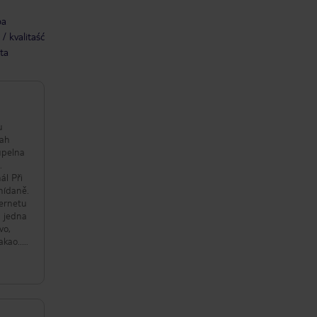
ba
/ kvalitaść
ta
u
vah
.
nídaně.
ternetu
n jedna
kao...
inu).
ka