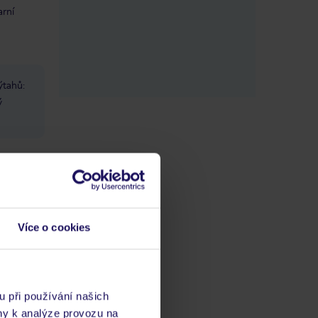
arní
ýtahů:
ý
ládá
opskými
Více o cookies
l zvýšit
ní
ledna
u při používání našich
ré se
ny k analýze provozu na
rání