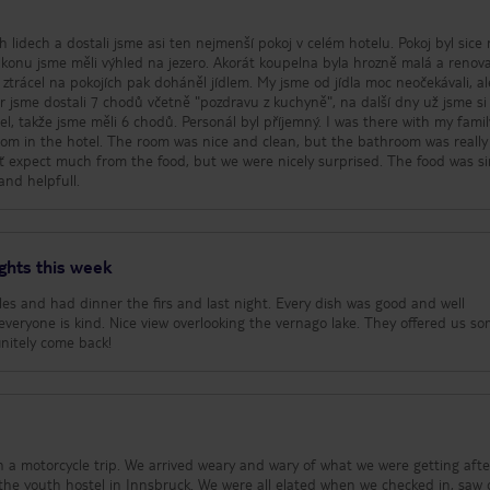
d
h lidech a dostali jsme asi ten nejmenší pokoj v celém hotelu. Pokoj byl sice 
balkonu jsme měli výhled na jezero. Akorát koupelna byla hrozně malá a renov
er jsme dostali 7 chodů včetně "pozdravu z kuchyně", na další dny už jsme si
sme měli 6 chodů. Personál byl příjemný. I was there with my family and
om in the hotel. The room was nice and clean, but the bathroom was really 
 expect much from the food, but we were nicely surprised. The food was s
and helpfull.
ghts this week
s and had dinner the firs and last night. Every dish was good and well
everyone is kind. Nice view overlooking the vernago lake. They offered us s
initely come back!
 a motorcycle trip. We arrived weary and wary of what we were getting afte
t the youth hostel in Innsbruck. We were all elated when we checked in, saw 