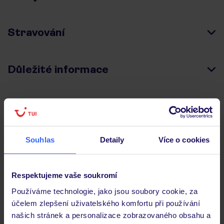
Stravování
Důležité informace
Často kladené otázky
Jaké doklady jsou potřebné při cestování?
Souhlas
Detaily
Více o cookies
Budeme ubytováni ihned po příjezdu do hotelu?
Kam jít po přistání a vyzvednutí zavazadel?
Zobrazit další
Respektujeme vaše soukromí
Používáme technologie, jako jsou soubory cookie, za
účelem zlepšení uživatelského komfortu při používání
našich stránek a personalizace zobrazovaného obsahu a