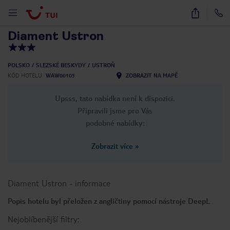
1
/
33
Diament Ustron
POLSKO
SLEZSKÉ BESKYDY
USTROŇ
KÓD HOTELU
WAW00105
ZOBRAZIT NA MAPĚ
Upsss, tato nabídka není k dispozici.
Připravili jsme pro Vás
podobné nabídky:
Zobrazit více
»
Diament Ustron
-
informace
Popis hotelu byl přeložen z angličtiny pomocí nástroje DeepL
Nejoblíbenější filtry: