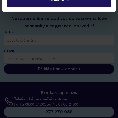
Nezapomeňte se podívat do vaší e-mailové
schránky a registraci potvrdit!
Jméno:
E-MAIL
Přihlásit se k odběru
Kontaktujte nás
Telefonické rezervační centrum
Po-Pá 08:00-21:00, So-Ne 09:00-21:00
277 270 059