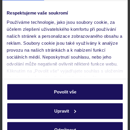
Respektujeme vaše soukromí
Často kladené otázky
Používáme technologie, jako jsou soubory cookie, za
Jaké doklady jsou potřebné při cestování?
účelem zlepšení uživatelského komfortu při používání
Budeme ubytováni ihned po příjezdu do hotelu?
našich stránek a personalizace zobrazovaného obsahu a
Kam jít po přistání a vyzvednutí zavazadel?
reklam. Soubory cookie jsou také využívány k analýze
provozu na našich stránkách a k nabízení funkcí
Zobrazit další
sociálních médií. Neposkytnutí souhlasu, nebo jeho
odvolání může negativně ovlivnit některé funkce webu.
Kliknutím na „Povolit vše“ vyjadřujete souhlas s uložením
všech souborů cookie. Svůj výběr však můžete
personalizovat v sekci „Personalizace“.
Stáhněte si bezplatnou aplikaci TUI
Povolit vše
rychlé vyhledávání a prohlížení nabídek
Podrobné informace o souborech cookie naleznete v
seznam oblíbených nabídek a možnost jejich sdílení
zásadách používání souborů cookie
a
zásadách
Upravit
historie vyhledávání a naposledy zobrazené nabídky
ochrany osobních údajů.
kontakt s TUI a všechny informace o tvé rezervaci v myTUI
Odmítnout