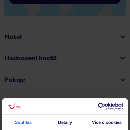
Hotel
Hodnocení hostů
Pokoje
Stravování
Důležité informace
Souhlas
Detaily
Více o cookies