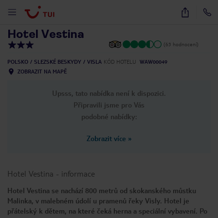
1
/
32
Hotel Vestina
(63 hodnocení)
POLSKO
SLEZSKÉ BESKYDY
VISLA
KÓD HOTELU
WAW00049
ZOBRAZIT NA MAPĚ
Upsss, tato nabídka není k dispozici.
Připravili jsme pro Vás
podobné nabídky:
Zobrazit více
»
Hotel Vestina
-
informace
Hotel Vestina se nachází 800 metrů od skokanského můstku
Malinka, v malebném údolí u pramenů řeky Visly. Hotel je
přátelský k dětem, na které čeká herna a speciální vybavení. Po