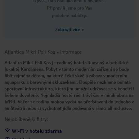
Upsss, tato nabídka není k dispozici.
Připravili jsme pro Vás
podobné nabídky:
Zobrazit více
»
Atlantica Mikri Poli Kos
-
informace
Atlantica Mikri Poli Kos je rodinný hotel situovaný v turistické
lokalitě Kardamena. Pobyt v tomto moderním zařízení se bude
líbit zejména dětem, na které čeká skvělá zábava v moderním
aquaparku s barevnými skluzavkami. Dospělé nezklame bohatá
sportovní infrastruktura, která jim umožní udržovat se v kondici i
během dovolené. Nejmladší hosté rádi tráví čas v miniklubu a na
hřišti. Večer se rodiny mohou vydat na představení do jednoho z
amfiteátrů nebo si vychutnat jídla podávaná v rámci all inclusive.
Nejoblíbenější filtry:
Wi-Fi v hotelu zdarma