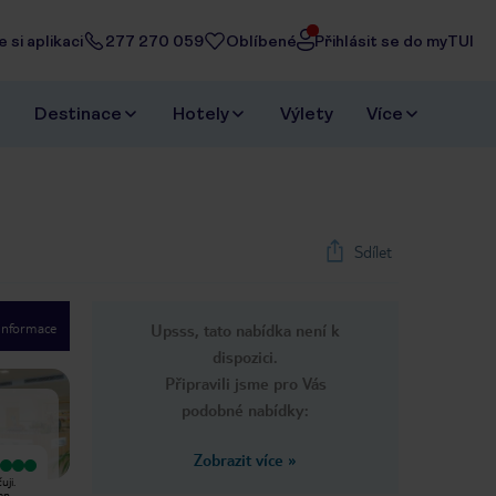
 si aplikaci
277 270 059
Oblíbené
Přihlásit se do myTUI
Destinace
Hotely
Výlety
Více
Sdílet
 informace
Upsss, tato nabídka není k
1
/
33
dispozici.
Next slide
Připravili jsme pro Vás
podobné nabídky:
Zobrazit více
»
Velmi dobrý
Vyjímečný
uji.
Městský hotel, umístěný kousek od
Byli jsme velice spokojeni❤️
an
menší pláže, vedle stojí vláček, který
animátoři byli skvělí a byli jsme moc