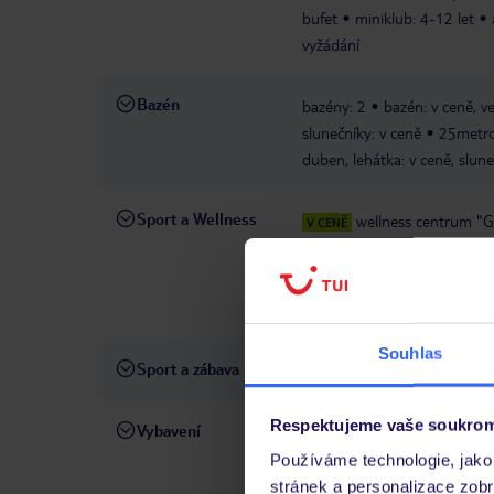
bufet
miniklub: 4-12 let
vyžádání
Bazén
bazény: 2
bazén: v ceně, v
slunečníky: v ceně
25metrov
duben, lehátka: v ceně, slune
Sport a Wellness
wellness centrum "Gl
V CENĚ
16+
plážový volejbal
stol
masáže
koupelové
PLATNÉ
jízdní kola
Souhlas
Sport a zábava
sportovní aktivity
mezináro
Respektujeme vaše soukrom
Vybavení
recepce: 24 hodin
výtah
poplatek
Používáme technologie, jako 
stránek a personalizace zob