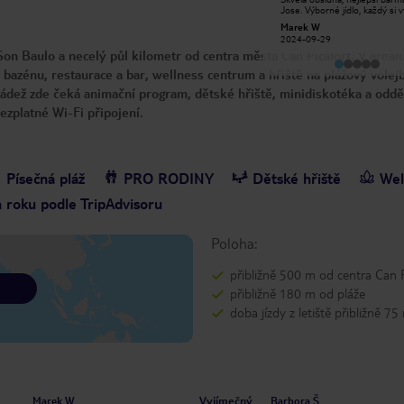
Adéla a Viktorie. I profesionální show
Jose. Výborné jídlo, každý si 
Freddie Mercury. Ale jednu výtku
co má rád. Večerní program b
Lenka N
Marek W
přece jen mám. V restauraci a
konkurence. V životě jsem nez
2023-06-08
2024-09-29
společenských místnostech je moc
lepší večerní show mez v to
Son Baulo a necelý půl kilometr od centra města Can Picafort. V areál
teplo. Leni
hotelu. Moc jsme si to užili. L
dovolenou jsem nezažil.
azénu, restaurace a bar, wellness centrum a hřiště na plážový volejb
ládež zde čeká animační program, dětské hřiště, minidiskotéka a oddě
bezplatné Wi-Fi připojení.
Písečná pláž
PRO RODINY
Dětské hřiště
Wel
a roku podle TripAdvisoru
Poloha:
přibližně 500 m od centra Can P
přibližně 180 m od pláže
doba jízdy z letiště přibližně 75
Vyjímečný
Marek W
Barbora Š