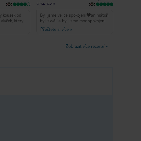
2024-07-19
ý kousek od
Byli jsme velice spokojeni❤️animátoři
 vláček, který
byli skvělí a byli jsme moc spokojeni.
ečer lze dojít
Jídlo, aktivity, večerní zábava a
Přečtěte si více
»
oře (cca 20
všechno bylo v naprostém pořádku!!!
em kterých jsou
❤️Pokud budeme mít možnost určitě
se. Vcelku
se sem ještě zastavíme! Neskutečně
Zobrazit více recenzí
»
 mohou v
skvělá dovolená!
Animační
ídlo se
estauraci a
hluk,
čistý, naproti
ní špatné, ale
recenzí máte
ří a je milá
 je to
enadchne,
ch se měla
stujete a máte
e jídlo je
nejsou chutné
dů je malá. S
cudia Pins, byť