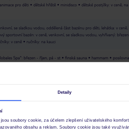
animace pro děti
dětské hřiště
minidisco
dětské postýlky: v ceně, na
enkovní, se sladkou vodou, oddělená část bazénu pro děti, lehátka: v ceně,
ý sportovní bazén: v ceně, venkovní, se sladkou vodou, vyhřívaný: březen
čníky: v ceně
ručníky: na kauci
obales Spa": březen - říjen, pá - st
finská sauna
hammam
posilovna
ní tenis
 procedury
péče a kosmetické ošetření
externí firmy nabízejí: jízdu na 
Detaily
dní animační program pro dospělé
představení
živá hudba
í
TV místnost
zahrada
terasa
Wi-Fi: v celém hotelu, v ceně
prádelna
jsou soubory cookie, za účelem zlepšení uživatelského komfort
razovaného obsahu a reklam. Soubory cookie jsou také využívá