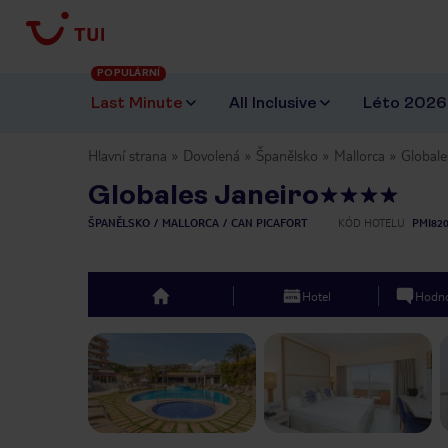
POPULÁRNÍ
Last Minute
All Inclusive
Léto 2026
Hlavní strana
Dovolená
Španělsko
Mallorca
Globale
Globales Janeiro
ŠPANĚLSKO
MALLORCA
CAN PICAFORT
KÓD HOTELU
PMI82
Hotel
Hodno
top
Previous slide