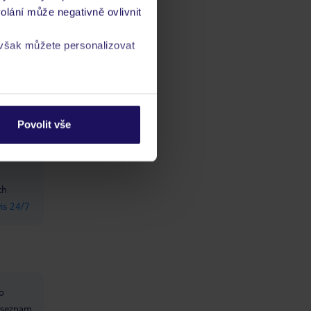
olání může negativně ovlivnit
 však můžete personalizovat
a
zásadách ochrany
Povolit vše
ch
vis 24/7
o
, seznam