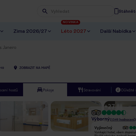
Stáhněte
Wpisz frazę, której szukasz
NOVINKA
Zima 2026/27
Léto 2027
Další Nabídka
s Janeiro
010
ZOBRAZIT NA MAPĚ
cení hostů
Pokoje
Stravování
Důležité
+
27
Výborný
(
1549
hodnocení
)
Vyjímečný
Vyjímečný
Spokojenost. Hotel, obsluha, čistota,
Vynikající hotel, všem doporuč
jídlo, atd.je perfektní. I animace od
Skvělá obsluha, nejlepší barm