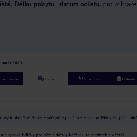
iště
,
Délku pobytu
i
datum odletu
, pro zobraze
má o hvězdičku méně, t
prostorný hotel s lepš
Mallorce je řada lepších
jeďte do některého Gr
nejlépe Iberostaru…
topadu 2026
cení hostů
Pokoje
Stravování
Důležité
udovy k pláži Son Baulo
veřejná
písečná
hotel oddělený od pláže ulicí
ti
vysoké židličky pro děti
dětský kočárek: za poplatek
dětský