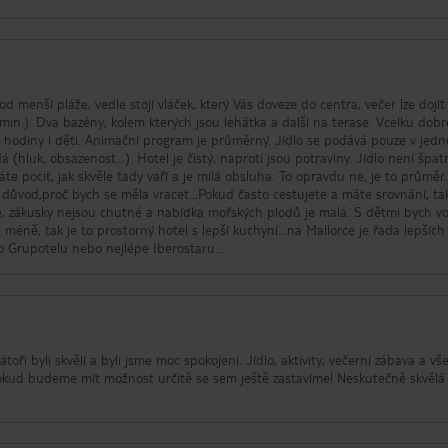
d menší pláže, vedle stojí vláček, který Vás doveze do centra, večer lze dojít
n.). Dva bazény, kolem kterých jsou lehátka a další na terase. Vcelku dobr
hodiny i děti. Animační program je průměrný. Jídlo se podává pouze v jedn
 (hluk, obsazenost…). Hotel je čistý, naproti jsou potraviny. Jídlo není špat
te pocit, jak skvěle tady vaří a je milá obsluha. To opravdu ne, je to průmě
 důvod,proč bych se měla vracet…Pokud často cestujete a máte srovnání, ta
é, zákusky nejsou chutné a nabídka mořských plodů je malá. S dětmi bych vol
 méně, tak je to prostorný hotel s lepší kuchyní…na Mallorce je řada lepších
ho Grupotelu nebo nejlépe Iberostaru…
toři byli skvělí a byli jsme moc spokojeni. Jídlo, aktivity, večerní zábava a v
okud budeme mít možnost určitě se sem ještě zastavíme! Neskutečně skvělá