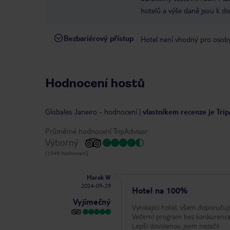
hotelů a výše daně jsou k di
Bezbariérový přístup
Hotel není vhodný pro osob
Hodnocení hostů
Globales Janeiro
-
hodnocení
|
vlastníkem recenze je Tri
Průměrné hodnocení TripAdvisor:
Výborný
(1549 hodnocení)
Marek W
2024-09-29
Hotel na 100%
Vyjímečný
Vynikající hotel, všem doporučuj
Večerní program bez konkurence. 
Lepší dovolenou jsem nezažil.