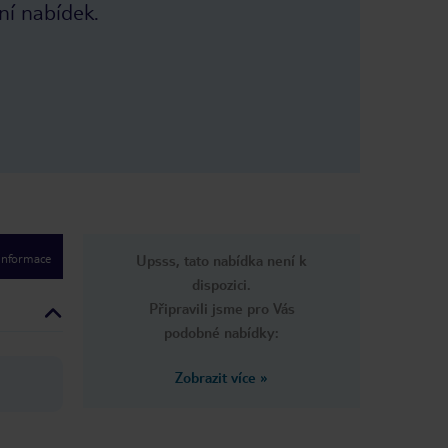
ní nabídek.
ak je to
í kuchyní…na
 hotelů, raději
upotelu nebo
 informace
Upsss, tato nabídka není k
dispozici.
Připravili jsme pro Vás
podobné nabídky:
Zobrazit více
»