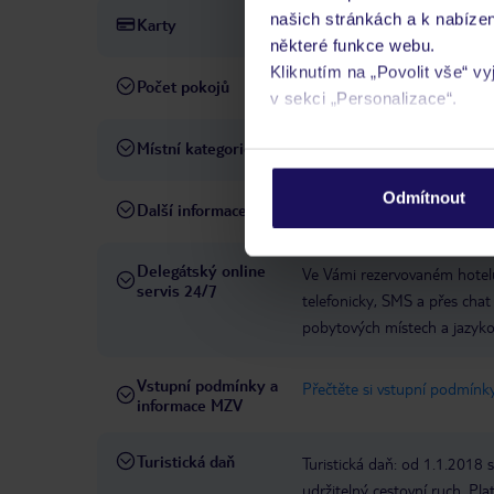
našich stránkách a k nabízen
Karty
Visa, MasterCard, Maestro
některé funkce webu.
Kliknutím na „Povolit vše“ v
Počet pokojů
211
v sekci „Personalizace“.
Místní kategorie
4 hvězdičky
Podrobné informace o soubo
osobních údajů.
Odmítnout
Další informace
hotel nepřijímá domácí zvířa
Delegátský online
Ve Vámi rezervovaném hotelu
servis 24/7
telefonicky, SMS a přes chat
pobytových místech a jazyko
Vstupní podmínky a
Přečtěte si vstupní podmínky
informace MZV
Turistická daň
Turistická daň: od 1.1.2018
udržitelný cestovní ruch. Pl