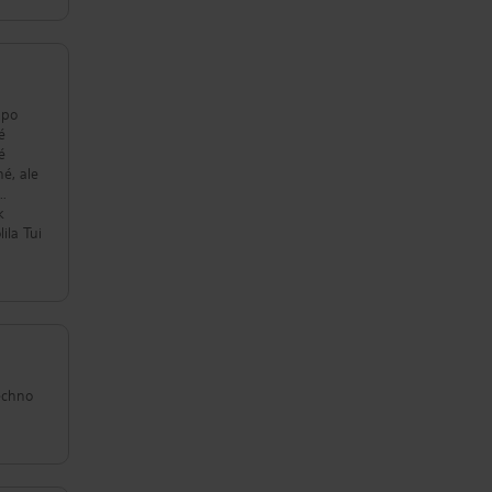
 po
é
é
né, ale
r…
k
ila Tui
šechno