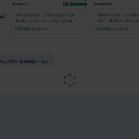
2024-09-29
2024-08-14
Vynikající hotel, všem doporučuji.
Městský hotel, umístěn
taść
Skvělá obsluha, nejlepší barman
menší pláže, vedle stojí
Jose. Výborné jídlo, každý si vybere
Vás doveze do centra, v
Přečtěte si více
»
Přečtěte si více
»
co má rád. Večerní program bez
po promenádě kolem m
konkurence. V životě jsem nezažil
min.). Dva bazény, kol
lepší večerní show mez v tomto
lehátka a další na tera
hotelu. Moc jsme si to užili. Lepší
dobré menší spa, kam
dovolenou jsem nezažil.
určené hodiny i děti. 
program je průměrný. J
ALENDÁŘ NEJNIŽŠÍCH CEN
podává pouze v jedné r
podle toho to vypadá (
obsazenost…). Hotel je 
jsou potraviny. Jídlo ne
po přečtení některých 
pocit, jak skvěle tady va
obsluha. To opravdu ne,
průměr…neurazí ani n
nevidím důvod,proč by
vracet…Pokud často ce
srovnání, tak poznáte, ž
nedochucené, zákusky 
a nabídka mořských plo
dětmi bych volila Tui Al