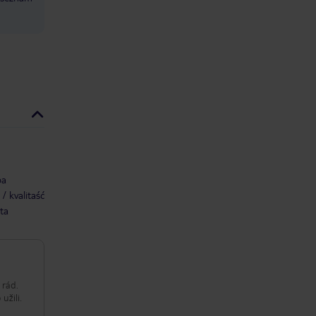
ba
/ kvalitaść
ta
 rád.
užili.