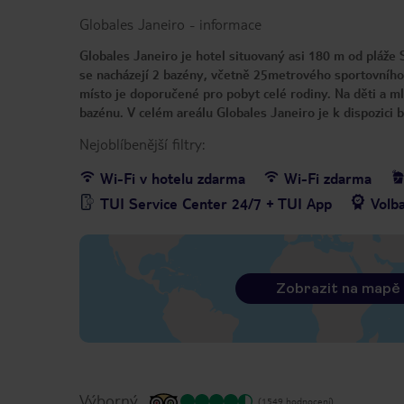
Globales Janeiro
-
informace
Globales Janeiro je hotel situovaný asi 180 m od pláže 
se nacházejí 2 bazény, včetně 25metrového sportovního b
místo je doporučené pro pobyt celé rodiny. Na děti a m
bazénu. V celém areálu Globales Janeiro je k dispozici 
Nejoblíbenější filtry:
Wi-Fi v hotelu zdarma
Wi-Fi zdarma
TUI Service Center 24/7 + TUI App
Volb
Zobrazit na mapě
Výborný
(1549 hodnocení)