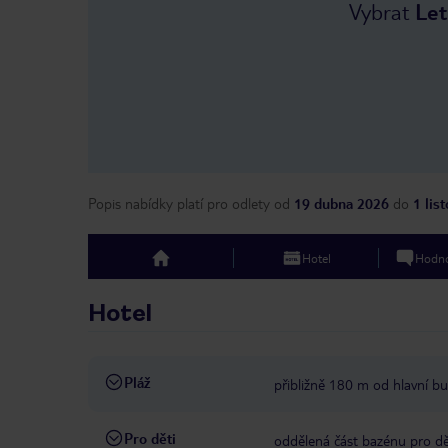
Vybrat
Let
Popis nabídky platí pro odlety
od
19 dubna 2026
do
1 lis
Hotel
Hodno
top
Hotel
Pláž
přibližně 180 m od hlavní b
Pro děti
oddělená část bazénu pro dě