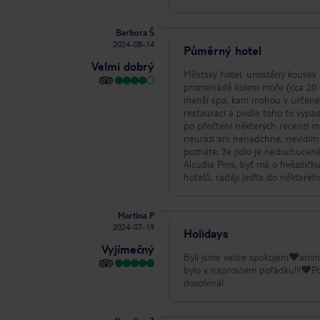
Barbora Š
2024-08-14
Půměrný hotel
Velmi dobrý
Městský hotel, umístěný kousek o
promenádě kolem moře (cca 20 mi
menší spa, kam mohou v určené 
restauraci a podle toho to vypadá
po přečtení některých recenzí má
neurazí ani nenadchne, nevidím
poznáte, že jídlo je nedochucen
Alcudia Pins, byť má o hvězdičku
hotelů, raději jeďte do některé
Martina P
2024-07-19
Holidays
Vyjímečný
Byli jsme velice spokojeni❤️animá
bylo v naprostém pořádku!!!❤️P
dovolená!