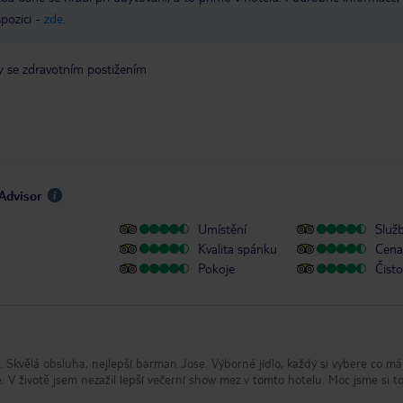
spozici -
zde
.
y se zdravotním postižením
pAdvisor
Umístění
Služ
Kvalita spánku
Cena 
Pokoje
Čisto
i. Skvělá obsluha, nejlepší barman Jose. Výborné jídlo, každý si vybere co má
V životě jsem nezažil lepší večerní show mez v tomto hotelu. Moc jsme si to 