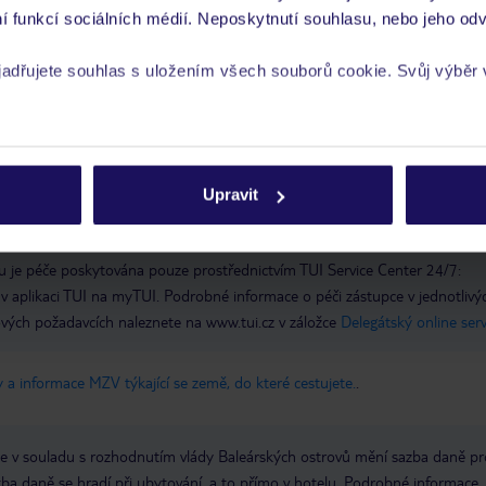
í funkcí sociálních médií. Neposkytnutí souhlasu, nebo jeho odv
yjadřujete souhlas s uložením všech souborů cookie. Svůj výběr
rech cookie naleznete v
zásadách používání souborů cookie
Upravit
ta
 je péče poskytována pouze prostřednictvím TUI Service Center 24/7:
 v aplikaci TUI na myTUI. Podrobné informace o péči zástupce v jednotlivý
vých požadavcích naleznete na www.tui.cz v záložce
Delegátský online ser
 a informace MZV týkající se země, do které cestujete.
.
 se v souladu s rozhodnutím vlády Baleárských ostrovů mění sazba daně pr
atba daně se hradí při ubytování, a to přímo v hotelu. Podrobné informace