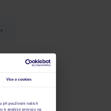
 a
:
koni,
Více o cookies
: za
u při používání našich
ny k analýze provozu na