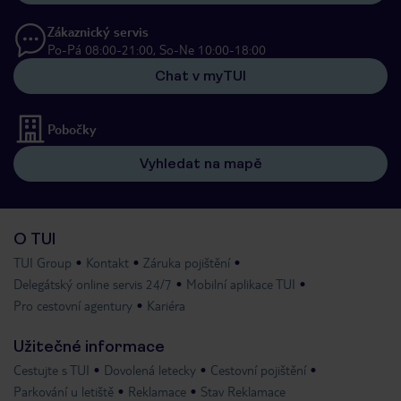
Zákaznický servis
Po-Pá 08:00-21:00, So-Ne 10:00-18:00
Chat v myTUI
Pobočky
Vyhledat na mapě
O TUI
TUI Group
Kontakt
Záruka pojištění
Delegátský online servis 24/7
Mobilní aplikace TUI
Pro cestovní agentury
Kariéra
Užitečné informace
Cestujte s TUI
Dovolená letecky
Cestovní pojištění
Parkování u letiště
Reklamace
Stav Reklamace