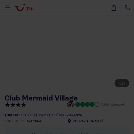
1
/
29
Club Mermaid Village
(1383 hodnocení)
TURECKO
TURECKÁ RIVIÉRA
TÜRKLER-ALANYA
KÓD HOTELU
AYT57049
ZOBRAZIT NA MAPĚ