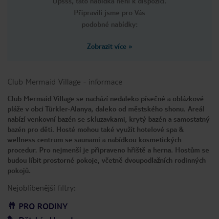
Upsss, tato nabídka není k dispozici.
Připravili jsme pro Vás
podobné nabídky:
Zobrazit více
»
Club Mermaid Village
-
informace
Club Mermaid Village se nachází nedaleko písečné a oblázkové
pláže v obci Türkler-Alanya, daleko od městského shonu. Areál
nabízí venkovní bazén se skluzavkami, krytý bazén a samostatný
bazén pro děti. Hosté mohou také využít hotelové spa &
wellness centrum se saunami a nabídkou kosmetických
procedur. Pro nejmenší je připraveno hřiště a herna. Hostům se
budou líbit prostorné pokoje, včetně dvoupodlažních rodinných
pokojů.
Nejoblíbenější filtry:
PRO RODINY