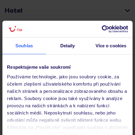
Hotel
Hodnocení hostů
Souhlas
Detaily
Více o cookies
Pokoje
Respektujeme vaše soukromí
Stravování
Používáme technologie, jako jsou soubory cookie, za
účelem zlepšení uživatelského komfortu při používání
našich stránek a personalizace zobrazovaného obsahu a
reklam. Soubory cookie jsou také využívány k analýze
Důležité informace
provozu na našich stránkách a k nabízení funkcí
sociálních médií. Neposkytnutí souhlasu, nebo jeho
odvolání může negativně ovlivnit některé funkce webu.
Často kladené otázky
Kliknutím na „Povolit vše“ vyjadřujete souhlas s uložením
všech souborů cookie. Svůj výběr však můžete