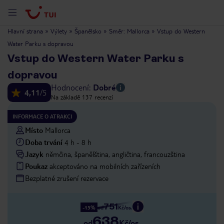
1/9
Hlavní strana
»
Výlety
»
Španělsko
»
Směr: Mallorca
»
Vstup do Western
Water Parku s dopravou
Vstup do Western Water Parku s
dopravou
Hodnocení:
Dobré
4,11
/5
Na základě 137 recenzí
INFORMACE O ATRAKCI
Místo
Mallorca
Doba trvání
4 h - 8 h
Jazyk
němčina, španělština, angličtina, francouzština
Poukaz
akceptováno na mobilních zařízeních
Bezplatné zrušení rezervace
751
-15%
od
Kč/os.
638
od
Kč/os.