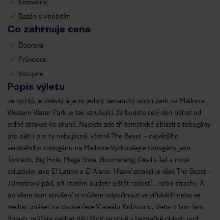
Kidzworld
Bazén s vlnobitím
Co zahrnuje cena
Doprava
Průvodce
Vstupné
Popis výletu
Je rychlý, je zběsilý a je to jediný tematický vodní park na Mallorce.
Western Water Park je tak vzrušující, že budete celý den běhat od
jedné atrakce ke druhé. Najdete zde tři tematické oblasti s tobogány
pro děti i pro ty nebojácné, včetně The Beast – největšího
vertikálního tobogánu na Mallorce.Vyzkoušejte tobogány jako
Tornádo, Big Hole, Mega Slide, Boomerang, Devil's Tail a nové
skluzavky jako El Latino a El Alano. Hlavní atrakcí je však The Beast –
30metrový pád, při kterém budete pištět radostí... nebo strachy. A
po všem tom vzrušení si můžete odpočinout ve vířivkách nebo se
nechat unášet na divoké řece.V areálu Kidzworld, třeba v Tam Tam
Splash, můžete nechat děti řádit ve vodě v bezpečné oblasti pod