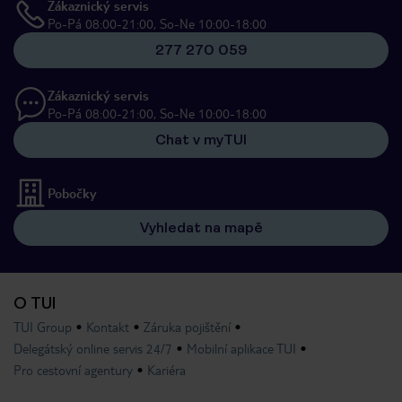
Zákaznický servis
Po-Pá 08:00-21:00, So-Ne 10:00-18:00
277 270 059
Zákaznický servis
Po-Pá 08:00-21:00, So-Ne 10:00-18:00
Chat v myTUI
Pobočky
Vyhledat na mapě
O TUI
TUI Group
Kontakt
Záruka pojištění
Delegátský online servis 24/7
Mobilní aplikace TUI
Pro cestovní agentury
Kariéra