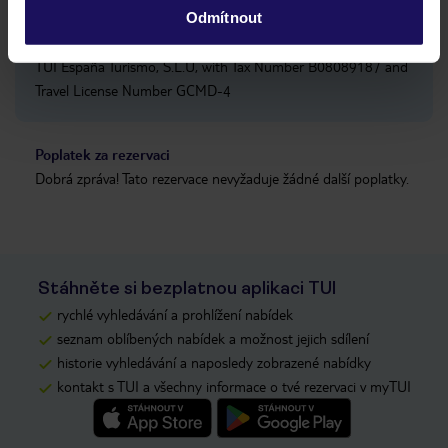
Odmítnout
Pořadatel
TUI España Turismo, S.L.U, with Tax Number B08089187 and
Travel License Number GCMD-4
Poplatek za rezervaci
Dobrá zpráva! Tato rezervace nevyžaduje žádné další poplatky.
Stáhněte si bezplatnou aplikaci TUI
rychlé vyhledávání a prohlížení nabídek
seznam oblíbených nabídek a možnost jejich sdílení
historie vyhledávání a naposledy zobrazené nabídky
kontakt s TUI a všechny informace o tvé rezervaci v myTUI