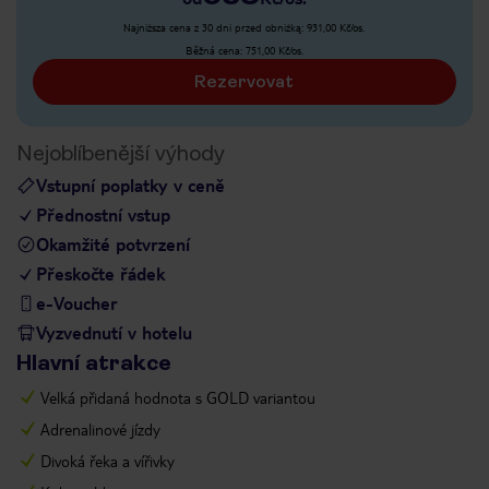
Najniższa cena z 30 dni przed obniżką:
931,00
Kč/os.
Běžná cena
:
751,00
Kč/os.
Rezervovat
Nejoblíbenější výhody
Vstupní poplatky v ceně
Přednostní vstup
Okamžité potvrzení
Přeskočte řádek
e-Voucher
Vyzvednutí v hotelu
Hlavní atrakce
Velká přidaná hodnota s GOLD variantou
Adrenalinové jízdy
Divoká řeka a vířivky