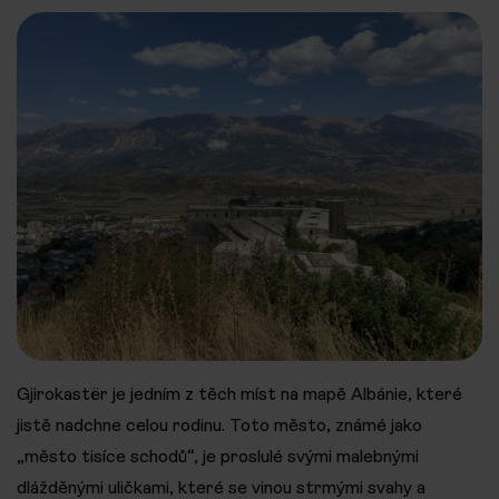
Gjirokastër je jedním z těch míst na mapě Albánie, které
jistě nadchne celou rodinu. Toto město, známé jako
„město tisíce schodů“, je proslulé svými malebnými
dlážděnými uličkami, které se vinou strmými svahy a