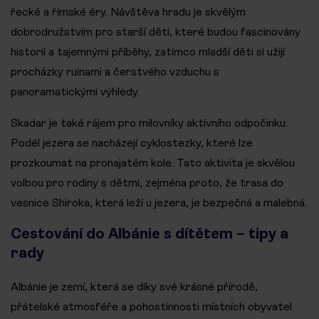
řecké a římské éry. Návštěva hradu je skvělým
dobrodružstvím pro starší děti, které budou fascinovány
historií a tajemnými příběhy, zatímco mladší děti si užijí
procházky ruinami a čerstvého vzduchu s
panoramatickými výhledy.
Skadar je také rájem pro milovníky aktivního odpočinku.
Podél jezera se nacházejí cyklostezky, které lze
prozkoumat na pronajatém kole. Tato aktivita je skvělou
volbou pro rodiny s dětmi, zejména proto, že trasa do
vesnice Shiroka, která leží u jezera, je bezpečná a malebná.
Cestování do Albánie s dítětem – tipy a
rady
Albánie je zemí, která se díky své krásné přírodě,
přátelské atmosféře a pohostinnosti místních obyvatel