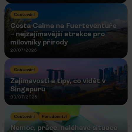
Cestování
Costa Calma na Fuerteventuře
– nejzajímavější atrakce pro
milovníky přírody
28/07/2026
Cestování
Zajímavosti a tipy, co vidět v
Singapuru
03/07/2026
Cestování
Poradenství
Nemoc, práce, naléhavé situace