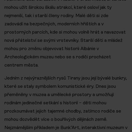
mohou užít širokou škálu atrakcí, které osloví jak ty
nejmenší, tak i starší členy rodiny. Malé děti si zde
zadovádí na bezpečných, moderních hřištích a v
prostorných parcích, kde si mohou volně hrát a navazovat
nová přátelství se svými vrstevníky. Starší děti a mládež
mohou pro změnu objevovat historii Albánie v
Archeologickém muzeu nebo se s rodiči procházet
centrem města.
Jedním z nejvýraznějších rysů Tirany jsou její bývalé bunkry,
které se staly symbolem komunistické éry. Dnes jsou
přeměněny v muzea a umělecké prostory a umožňují
rodinám jedinečné setkání s historií – děti mohou
prozkoumávat jejich tajemné chodby, zatímco rodiče se
mohou dozvědět více o bouřlivých dějinách země.
Nejznámějším příkladem je Bunk’Art, interaktivní muzeum v