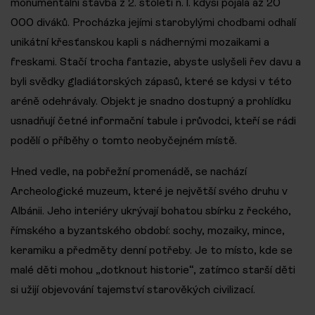
monumentální stavba z 2. století n. l. kdysi pojala až 20
000 diváků. Procházka jejími starobylými chodbami odhalí
unikátní křesťanskou kapli s nádhernými mozaikami a
freskami. Stačí trocha fantazie, abyste uslyšeli řev davu a
byli svědky gladiátorských zápasů, které se kdysi v této
aréně odehrávaly. Objekt je snadno dostupný a prohlídku
usnadňují četné informační tabule i průvodci, kteří se rádi
podělí o příběhy o tomto neobyčejném místě.
Hned vedle, na pobřežní promenádě, se nachází
Archeologické muzeum, které je největší svého druhu v
Albánii. Jeho interiéry ukrývají bohatou sbírku z řeckého,
římského a byzantského období: sochy, mozaiky, mince,
keramiku a předměty denní potřeby. Je to místo, kde se
malé děti mohou „dotknout historie“, zatímco starší děti
si užijí objevování tajemství starověkých civilizací.