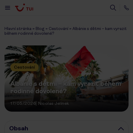
Hlavní stránka
»
Blog
»
Cestování
»
Albánie s dětmi – kam vyrazit
během rodinné dovolené?
Cestování
Albánie s dětmi – kam vyrazit během
rodinné dovolené?
17/05/2026
Nicolas Jelínek
Obsah