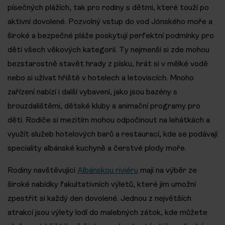
písečných plážích, tak pro rodiny s dětmi, které touží po
aktivní dovolené. Pozvolný vstup do vod Jónského moře a
široké a bezpečné pláže poskytují perfektní podmínky pro
děti všech věkových kategorií. Ty nejmenší si zde mohou
bezstarostně stavět hrady z písku, hrát si v mělké vodě
nebo si užívat hřiště v hotelech a letoviscích. Mnoho
zařízení nabízí i další vybavení, jako jsou bazény s
brouzdalištěmi, dětské kluby a animační programy pro
děti. Rodiče si mezitím mohou odpočinout na lehátkách a
využít služeb hotelových barů a restaurací, kde se podávají
speciality albánské kuchyně a čerstvé plody moře.
Rodiny navštěvující
Albánskou riviéru
mají na výběr ze
široké nabídky fakultativních výletů, které jim umožní
zpestřit si každý den dovolené. Jednou z největších
atrakcí jsou výlety lodí do malebných zátok, kde můžete