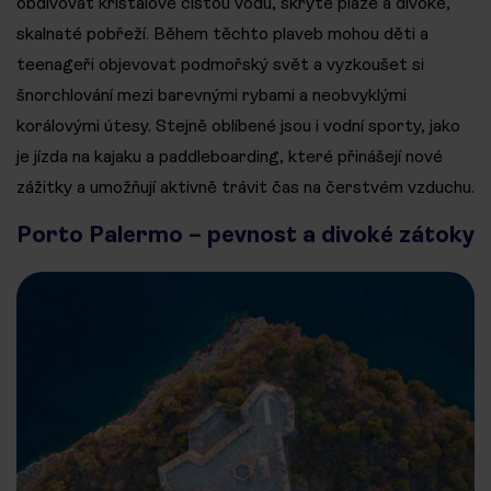
obdivovat křišťálově čistou vodu, skryté pláže a divoké,
skalnaté pobřeží. Během těchto plaveb mohou děti a
teenageři objevovat podmořský svět a vyzkoušet si
šnorchlování mezi barevnými rybami a neobvyklými
korálovými útesy. Stejně oblíbené jsou i vodní sporty, jako
je jízda na kajaku a paddleboarding, které přinášejí nové
zážitky a umožňují aktivně trávit čas na čerstvém vzduchu.
Porto Palermo – pevnost a divoké zátoky