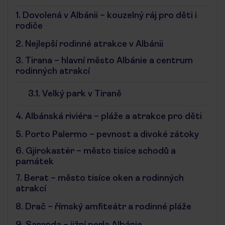
1.
Dovolená v Albánii – kouzelný ráj pro děti i
rodiče
2.
Nejlepší rodinné atrakce v Albánii
3.
Tirana – hlavní město Albánie a centrum
rodinných atrakcí
3.1.
Velký park v Tiraně
4.
Albánská riviéra – pláže a atrakce pro děti
5.
Porto Palermo – pevnost a divoké zátoky
6.
Gjirokastër – město tisíce schodů a
památek
7.
Berat – město tisíce oken a rodinných
atrakcí
8.
Drač – římský amfiteátr a rodinné pláže
9.
Saranda – jižní perla Albánie