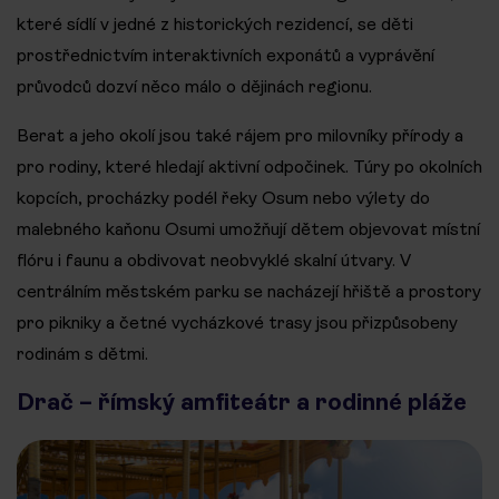
které sídlí v jedné z historických rezidencí, se děti
prostřednictvím interaktivních exponátů a vyprávění
průvodců dozví něco málo o dějinách regionu.
Berat a jeho okolí jsou také rájem pro milovníky přírody a
pro rodiny, které hledají aktivní odpočinek. Túry po okolních
kopcích, procházky podél řeky Osum nebo výlety do
malebného kaňonu Osumi umožňují dětem objevovat místní
flóru i faunu a obdivovat neobvyklé skalní útvary. V
centrálním městském parku se nacházejí hřiště a prostory
pro pikniky a četné vycházkové trasy jsou přizpůsobeny
rodinám s dětmi.
Drač – římský amfiteátr a rodinné pláže