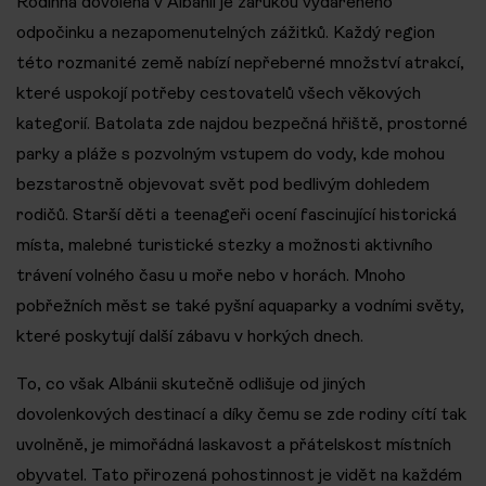
Rodinná dovolená v Albánii je zárukou vydařeného
odpočinku a nezapomenutelných zážitků. Každý region
této rozmanité země nabízí nepřeberné množství atrakcí,
které uspokojí potřeby cestovatelů všech věkových
kategorií. Batolata zde najdou bezpečná hřiště, prostorné
parky a pláže s pozvolným vstupem do vody, kde mohou
bezstarostně objevovat svět pod bedlivým dohledem
rodičů. Starší děti a teenageři ocení fascinující historická
místa, malebné turistické stezky a možnosti aktivního
trávení volného času u moře nebo v horách. Mnoho
pobřežních měst se také pyšní aquaparky a vodními světy,
které poskytují další zábavu v horkých dnech.
To, co však Albánii skutečně odlišuje od jiných
dovolenkových destinací a díky čemu se zde rodiny cítí tak
uvolněně, je mimořádná laskavost a přátelskost místních
obyvatel. Tato přirozená pohostinnost je vidět na každém