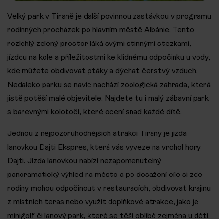
Velký park v Tiraně je další povinnou zastávkou v programu
rodinných procházek po hlavním městě Albánie. Tento
rozlehlý zelený prostor láká svými stinnými stezkami,
jízdou na kole a příležitostmi ke klidnému odpočinku u vody,
kde můžete obdivovat ptáky a dýchat čerstvý vzduch.
Nedaleko parku se navíc nachází zoologická zahrada, která
jistě potěší malé objevitele. Najdete tu i malý zábavní park
s barevnými kolotoči, které ocení snad každé dítě.
Jednou z nejpozoruhodnějších atrakcí Tirany je jízda
lanovkou Dajti Ekspres, která vás vyveze na vrchol hory
Dajti. Jízda lanovkou nabízí nezapomenutelný
panoramatický výhled na město a po dosažení cíle si zde
rodiny mohou odpočinout v restauracích, obdivovat krajinu
z místních teras nebo využít doplňkové atrakce, jako je
minigolf či lanový park, které se těší oblibě zejména u dětí.