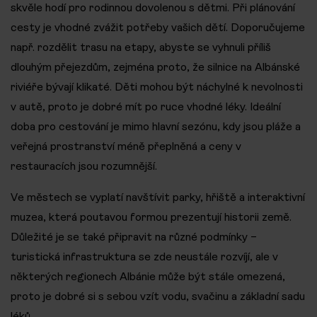
skvěle hodí pro rodinnou dovolenou s dětmi. Při plánování
cesty je vhodné zvážit potřeby vašich dětí. Doporučujeme
např. rozdělit trasu na etapy, abyste se vyhnuli příliš
dlouhým přejezdům, zejména proto, že silnice na Albánské
riviéře bývají klikaté. Děti mohou být náchylné k nevolnosti
v autě, proto je dobré mít po ruce vhodné léky. Ideální
doba pro cestování je mimo hlavní sezónu, kdy jsou pláže a
veřejná prostranství méně přeplněná a ceny v
restauracích jsou rozumnější.
Ve městech se vyplatí navštívit parky, hřiště a interaktivní
muzea, která poutavou formou prezentují historii země.
Důležité je se také připravit na různé podmínky –
turistická infrastruktura se zde neustále rozvíjí, ale v
některých regionech Albánie může být stále omezená,
proto je dobré si s sebou vzít vodu, svačinu a základní sadu
léků.