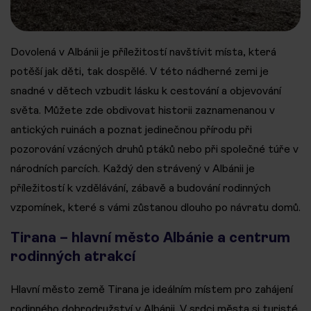
Dovolená v Albánii je příležitostí navštívit místa, která
potěší jak děti, tak dospělé. V této nádherné zemi je
snadné v dětech vzbudit lásku k cestování a objevování
světa. Můžete zde obdivovat historii zaznamenanou v
antických ruinách a poznat jedinečnou přírodu při
pozorování vzácných druhů ptáků nebo při společné túře v
národních parcích. Každý den strávený v Albánii je
příležitostí k vzdělávání, zábavě a budování rodinných
vzpomínek, které s vámi zůstanou dlouho po návratu domů.
Tirana – hlavní město Albánie a centrum
rodinných atrakcí
Hlavní město země Tirana je ideálním místem pro zahájení
rodinného dobrodružství v Albánii. V srdci města si turisté