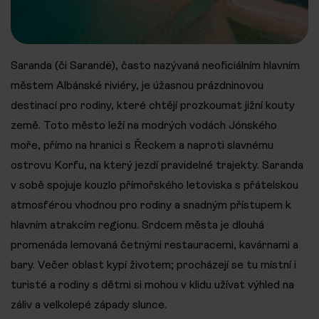
Saranda (či Sarandë), často nazývaná neoficiálním hlavním
městem Albánské riviéry, je úžasnou prázdninovou
destinací pro rodiny, které chtějí prozkoumat jižní kouty
země. Toto město leží na modrých vodách Jónského
moře, přímo na hranici s Řeckem a naproti slavnému
ostrovu Korfu, na který jezdí pravidelné trajekty. Saranda
v sobě spojuje kouzlo přímořského letoviska s přátelskou
atmosférou vhodnou pro rodiny a snadným přístupem k
hlavním atrakcím regionu. Srdcem města je dlouhá
promenáda lemovaná četnými restauracemi, kavárnami a
bary. Večer oblast kypí životem; procházejí se tu místní i
turisté a rodiny s dětmi si mohou v klidu užívat výhled na
záliv a velkolepé západy slunce.