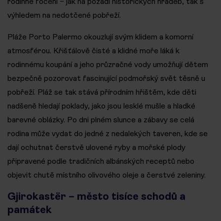
rodinné focení – jak na pozadí historických hradeb, tak s
výhledem na nedotčené pobřeží.
Pláže Porto Palermo okouzlují svým klidem a komorní
atmosférou. Křišťálově čisté a klidné moře láká k
rodinnému koupání a jeho průzračné vody umožňují dětem
bezpečně pozorovat fascinující podmořský svět těsně u
pobřeží. Pláž se tak stává přírodním hřištěm, kde děti
nadšeně hledají poklady, jako jsou lesklé mušle a hladké
barevné oblázky. Po dni plném slunce a zábavy se celá
rodina může vydat do jedné z nedalekých taveren, kde se
dají ochutnat čerstvě ulovené ryby a mořské plody
připravené podle tradičních albánských receptů nebo
objevit chutě místního olivového oleje a čerstvé zeleniny.
Gjirokastër – město tisíce schodů a
památek