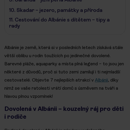
10.
Skadar – jezero, památky a příroda
11.
Cestování do Albánie s dítětem – tipy a
rady
Albánie je země, která si v posledních letech získává stále
větší oblibu u rodin toužících po jedinečné dovolené.
Barevné pláže, aquaparky a místa plná legend – to jsou jen
některé z důvodů, proč si tuto zemi zamilují i ​​ti nejmladší
cestovatelé. Objevte 7 nejlepších atrakcí v
Albánii
, díky
nimž se vaše ratolesti vrátí domů s úsměvem na tváři a
hlavou plnou vzpomínek!
Dovolená v Albánii – kouzelný ráj pro děti
i rodiče