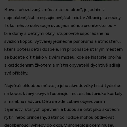
Berat, přezdívaný „město tisíce oken“, je jedním z
nejmalebnějších a nejzajímavějších míst v Albánii pro rodiny.
Toto město uchvacuje svou jedinečnou architekturou –
bílé domy s četnými okny, stupňovitě uspořádané na
svazích kopců, vytvářejí jedinečné panorama a atmosféru,
která potěší děti i dospělé. Při procházce starým městem
se budete cítit jako v živém muzeu, kde se historie prolíná
s každodenním životem a místní obyvatelé dychtivě sdílejí
své příběhy.
Největší chloubou města je jeho středověký hrad tyčící se
na kopci, který ukrývá fascinující muzea, historické kostely
a malebná nádvoří. Děti se zde zabaví objevováním
tajemství starých opevnění a budou se cítit jako skuteční
rytíři nebo princezny, zatímco rodiče mohou obdivovat
dechberoucí výhledy do okolí. V archeologickém muzeu,