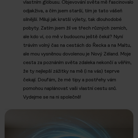
vlastním glóbusu. Objevování světa mě fascinovalo
odjakživa, a čím jsem starší, tím je tato vášeň
silnější. Miluji jak kratší výlety, tak dlouhodobé
pobyty. Zatím jsem žil ve třech různých zemích,
ale kdo ví, co mě v budoucnu ještě čeká? Nyní
trávím volný čas na cestách do Řecka a na Maltu,
ale mou vysněnou dovolenou je Nový Zéland. Moje
cesta za poznáním světa zdaleka nekončí a věřím,
že ty nejlepší zážitky na mě (i na vás) teprve
čekají. Doufám, že mé tipy a postřehy vám
pomohou naplánovat vaši vlastní cestu snů.
Vydejme se na ni společně!