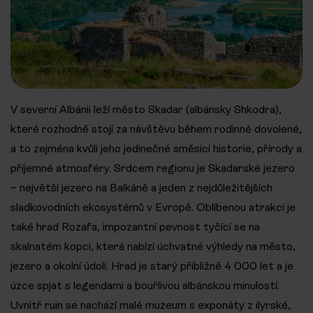
V severní Albánii leží město Skadar (albánsky Shkodra),
které rozhodně stojí za návštěvu během rodinné dovolené,
a to zejména kvůli jeho jedinečné směsici historie, přírody a
příjemné atmosféry. Srdcem regionu je Skadarské jezero
– největší jezero na Balkáně a jeden z nejdůležitějších
sladkovodních ekosystémů v Evropě. Oblíbenou atrakcí je
také hrad Rozafa, impozantní pevnost tyčící se na
skalnatém kopci, která nabízí úchvatné výhledy na město,
jezero a okolní údolí. Hrad je starý přibližně 4 000 let a je
úzce spjat s legendami a bouřlivou albánskou minulostí.
Uvnitř ruin se nachází malé muzeum s exponáty z ilyrské,