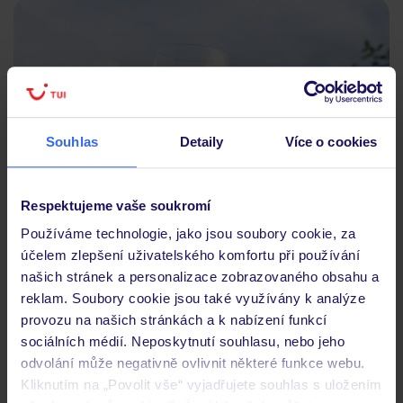
Souhlas
Detaily
Více o cookies
Respektujeme vaše soukromí
Používáme technologie, jako jsou soubory cookie, za
účelem zlepšení uživatelského komfortu při používání
V Bulharsku je mnoho míst, kde můžete ochutnat tradiční
našich stránek a personalizace zobrazovaného obsahu a
místní vína a odhalit tajemství jejich výroby. Během
reklam. Soubory cookie jsou také využívány k analýze
provozu na našich stránkách a k nabízení funkcí
dovolené věnujte alespoň jeden den objevování chuti
sociálních médií. Neposkytnutí souhlasu, nebo jeho
bulharského vína a návštěvě jedné z malebných vinic v Údolí
odvolání může negativně ovlivnit některé funkce webu.
růží nebo v Thrácké nížině. Můžete také využít předem
Kliknutím na „Povolit vše“ vyjadřujete souhlas s uložením
domluveného fakultativního výletu organizovaného vaší