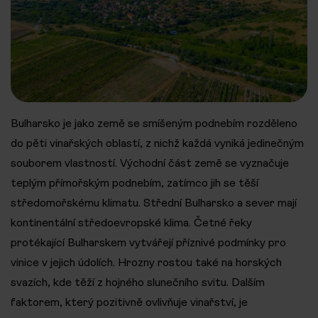
Bulharsko je jako země se smíšeným podnebím rozděleno
do pěti vinařských oblastí, z nichž každá vyniká jedinečným
souborem vlastností. Východní část země se vyznačuje
teplým přímořským podnebím, zatímco jih se těší
středomořskému klimatu. Střední Bulharsko a sever mají
kontinentální středoevropské klima. Četné řeky
protékající Bulharskem vytvářejí příznivé podmínky pro
vinice v jejich údolích. Hrozny rostou také na horských
svazích, kde těží z hojného slunečního svitu. Dalším
faktorem, který pozitivně ovlivňuje vinařství, je