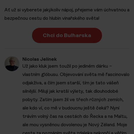
Ať už si vyberete jakýkoliv nápoj, přejeme vám úchvatnou a
bezpečnou cestu do hlubin vinařského světa!
Chci do Bulharska
Nicolas Jelínek
Už jako kluk jsem toužil po jediném dárku –
vlastním glóbusu. Objevování světa mě fascinovalo
odjakživa, a čím jsem starší, tím je tato vášeň
silnější. Miluji jak kratší výlety, tak dlouhodobé
pobyty. Zatím jsem žil ve třech různých zemích,
ale kdo ví, co mě v budoucnu ještě čeká? Nyní
trávím volný čas na cestách do Řecka a na Maltu,
ale mou vysněnou dovolenou je Nový Zéland. Moje
cesta za poznáním světa zdaleka nekončí a věřím,