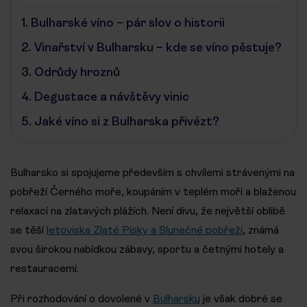
1.
Bulharské víno – pár slov o historii
2.
Vinařství v Bulharsku – kde se víno pěstuje?
3.
Odrůdy hroznů
4.
Degustace a návštěvy vinic
5.
Jaké víno si z Bulharska přivézt?
Bulharsko si spojujeme především s chvílemi strávenými na
pobřeží Černého moře, koupáním v teplém moři a blaženou
relaxací na zlatavých plážích. Není divu, že největší oblibě
se těší
letoviska Zlaté Písky a Slunečné pobřeží
, známá
svou širokou nabídkou zábavy, sportu a četnými hotely a
restauracemi.
Při rozhodování o dovolené v
Bulharsku
je však dobré se