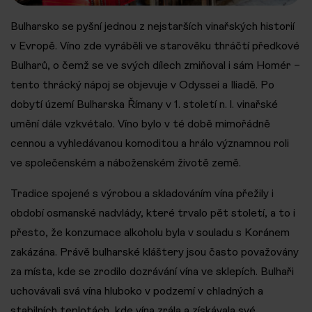
Bulharsko se pyšní jednou z nejstarších vinařských historií
v Evropě. Víno zde vyráběli ve starověku thráčtí předkové
Bulharů, o čemž se ve svých dílech zmiňoval i sám Homér –
tento thrácký nápoj se objevuje v Odyssei a Iliadě. Po
dobytí území Bulharska Římany v 1. století n. l. vinařské
umění dále vzkvétalo. Víno bylo v té době mimořádně
cennou a vyhledávanou komoditou a hrálo významnou roli
ve společenském a náboženském životě země.
Tradice spojené s výrobou a skladováním vína přežily i
období osmanské nadvlády, které trvalo pět století, a to i
přesto, že konzumace alkoholu byla v souladu s Koránem
zakázána. Právě bulharské kláštery jsou často považovány
za místa, kde se zrodilo dozrávání vína ve sklepích. Bulhaři
uchovávali svá vína hluboko v podzemí v chladných a
stabilních teplotách, kde vína zrála a získávala své