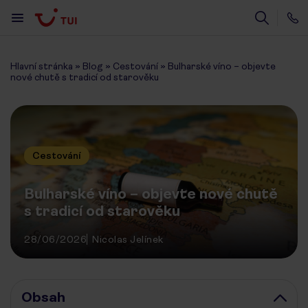
Hlavní stránka
»
Blog
»
Cestování
»
Bulharské víno – objevte
nové chutě s tradicí od starověku
Cestování
Bulharské víno – objevte nové chutě
s tradicí od starověku
28/06/2026
Nicolas Jelínek
Obsah