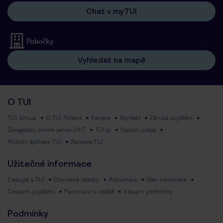
Chat v myTUI
Pobočky
Vyhledat na mapě
O TUI
TUI Group
O TUI Poland
Kariéra
Kontakt
Záruka pojištění
Delegátský online servis 24/7
TUI.pl
Osobní údaje
Mobilní aplikace TUI
Recenze TUI
Užitečné informace
Cestujte s TUI
Dovolená letecky
Reklamace
Stav reklamace
Cestovní pojištění
Parkování u letiště
Vstupní podmínky
Podmínky