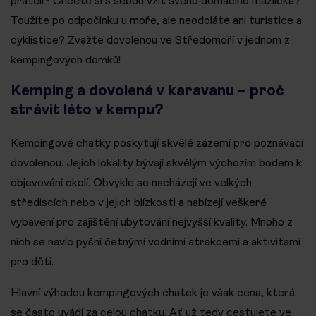
přáteli? Chcete si s sebou vzít svého domácího mazlíčka?
Toužíte po odpočinku u moře, ale neodoláte ani turistice a
cyklistice? Zvažte dovolenou ve Středomoří v jednom z
kempingových domků!
Kemping a dovolená v karavanu – proč
strávit léto v kempu?
Kempingové chatky poskytují skvělé zázemí pro poznávací
dovolenou. Jejich lokality bývají skvělým výchozím bodem k
objevování okolí. Obvykle se nacházejí ve velkých
střediscích nebo v jejich blízkosti a nabízejí veškeré
vybavení pro zajištění ubytování nejvyšší kvality. Mnoho z
nich se navíc pyšní četnými vodními atrakcemi a aktivitami
pro děti.
Hlavní výhodou kempingových chatek je však cena, která
se často uvádí za celou chatku. Ať už tedy cestujete ve