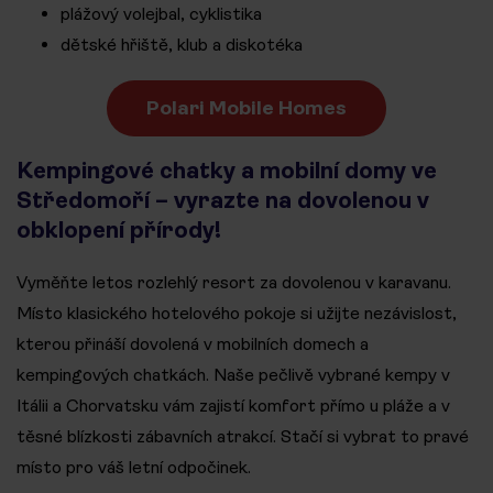
plážový volejbal, cyklistika
dětské hřiště, klub a diskotéka
Polari Mobile Homes
Kempingové chatky a mobilní domy ve
Středomoří – vyrazte na dovolenou v
obklopení přírody!
Vyměňte letos rozlehlý resort za dovolenou v karavanu.
Místo klasického hotelového pokoje si užijte nezávislost,
kterou přináší dovolená v mobilních domech a
kempingových chatkách. Naše pečlivě vybrané kempy v
Itálii a Chorvatsku vám zajistí komfort přímo u pláže a v
těsné blízkosti zábavních atrakcí. Stačí si vybrat to pravé
místo pro váš letní odpočinek.