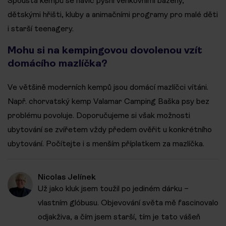
Spousta kempů se navíc pyšní venkovními bazény,
dětskými hřišti, kluby a animačními programy pro malé děti
i starší teenagery.
Mohu si na kempingovou dovolenou vzít
domácího mazlíčka?
Ve většině moderních kempů jsou domácí mazlíčci vítáni.
Např. chorvatský kemp Valamar Camping Baška psy bez
problému povoluje. Doporučujeme si však možnosti
ubytování se zvířetem vždy předem ověřit u konkrétního
ubytování. Počítejte i s menším příplatkem za mazlíčka.
Nicolas Jelínek
Už jako kluk jsem toužil po jediném dárku –
vlastním glóbusu. Objevování světa mě fascinovalo
odjakživa, a čím jsem starší, tím je tato vášeň