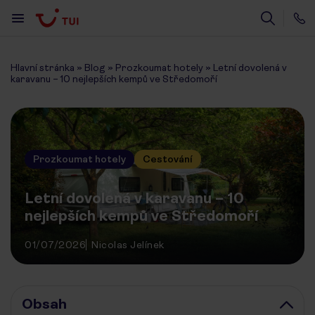
Hlavní stránka
»
Blog
»
Prozkoumat hotely
»
Letní dovolená v
karavanu – 10 nejlepších kempů ve Středomoří
Prozkoumat hotely
Cestování
Letní dovolená v karavanu – 10
nejlepších kempů ve Středomoří
01/07/2026
Nicolas Jelínek
Obsah