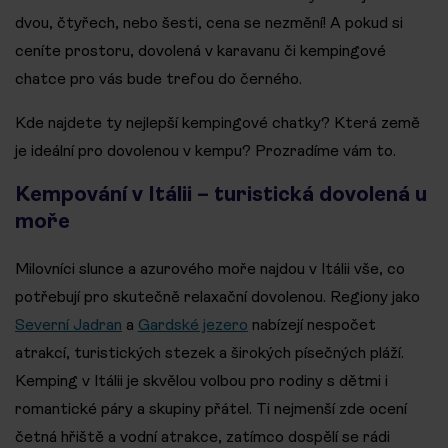
dvou, čtyřech, nebo šesti, cena se nezmění! A pokud si
ceníte prostoru, dovolená v karavanu či kempingové
chatce pro vás bude trefou do černého.
Kde najdete ty nejlepší kempingové chatky? Která země
je ideální pro dovolenou v kempu? Prozradíme vám to.
Kempování v Itálii – turistická dovolená u
moře
Milovníci slunce a azurového moře najdou v Itálii vše, co
potřebují pro skutečně relaxační dovolenou. Regiony jako
Severní Jadran
a
Gardské jezero
nabízejí nespočet
atrakcí, turistických stezek a širokých písečných pláží.
Kemping v Itálii je skvělou volbou pro rodiny s dětmi i
romantické páry a skupiny přátel. Ti nejmenší zde ocení
četná hřiště a vodní atrakce, zatímco dospělí se rádi