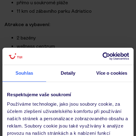
přímo u soukromé pláže
11 km od zábavního parku Adriatico
Atrakce a vybavení:
2 bazény
wellness centrum
lekce tance a fitness
volejbal, fotbal, tenis
zábava pro malé děti i teenagery
Souhlas
Detaily
Více o cookies
Camping Village Pino Mare
Respektujeme vaše soukromí
Používáme technologie, jako jsou soubory cookie, za
Chorvatsko – dovolená v karavanu
účelem zlepšení uživatelského komfortu při používání
kousek od pláže
našich stránek a personalizace zobrazovaného obsahu a
reklam. Soubory cookie jsou také využívány k analýze
Chorvatsko je již léta jednou z nejoblíbenějších
provozu na našich stránkách a k nabízení funkcí