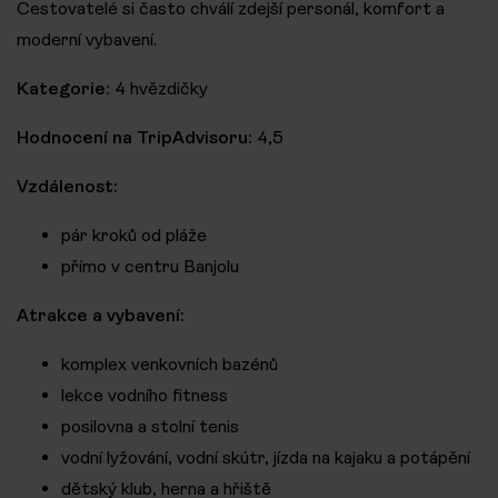
Cestovatelé si často chválí zdejší personál, komfort a
moderní vybavení.
Kategorie:
4 hvězdičky
Hodnocení na TripAdvisoru:
4,5
Vzdálenost:
pár kroků od pláže
přímo v centru Banjolu
Atrakce a vybavení:
komplex venkovních bazénů
lekce vodního fitness
posilovna a stolní tenis
vodní lyžování, vodní skútr, jízda na kajaku a potápění
dětský klub, herna a hřiště