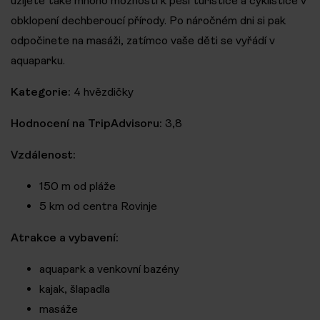
užijete také mnoho možností k pěší turistice a cyklistice v
obklopení dechberoucí přírody. Po náročném dni si pak
odpočinete na masáži, zatímco vaše děti se vyřádí v
aquaparku.
Kategorie:
4 hvězdičky
Hodnocení na TripAdvisoru:
3,8
Vzdálenost:
150 m od pláže
5 km od centra Rovinje
Atrakce a vybavení:
aquapark a venkovní bazény
kajak, šlapadla
masáže