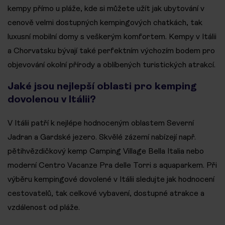
kempy přímo u pláže, kde si můžete užít jak ubytování v
cenově velmi dostupných kempingových chatkách, tak
luxusní mobilní domy s veškerým komfortem. Kempy v Itálii
a Chorvatsku bývají také perfektním výchozím bodem pro
objevování okolní přírody a oblíbených turistických atrakcí.
Jaké jsou nejlepší oblasti pro kemping
dovolenou v Itálii?
V Itálii patří k nejlépe hodnoceným oblastem Severní
Jadran a Gardské jezero. Skvělé zázemí nabízejí např.
pětihvězdičkový kemp Camping Village Bella Italia nebo
moderní Centro Vacanze Pra delle Torri s aquaparkem. Při
výběru kempingové dovolené v Itálii sledujte jak hodnocení
cestovatelů, tak celkové vybavení, dostupné atrakce a
vzdálenost od pláže.