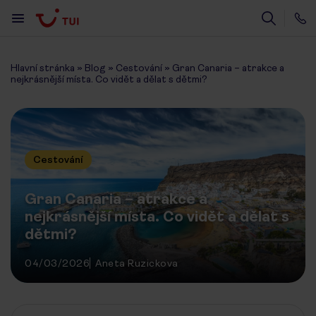
Hlavní stránka
»
Blog
»
Cestování
»
Gran Canaria – atrakce a
nejkrásnější místa. Co vidět a dělat s dětmi?
Cestování
Gran Canaria – atrakce a
nejkrásnější místa. Co vidět a dělat s
dětmi?
04/03/2026
Aneta Ruzickova