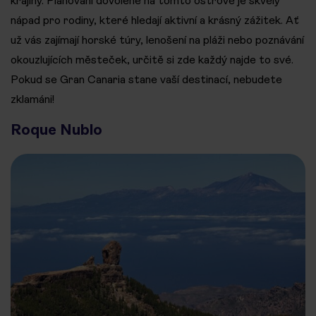
krajiny. Plánování dovolené na tomto ostrově je skvělý
nápad pro rodiny, které hledají aktivní a krásný zážitek. Ať
už vás zajímají horské túry, lenošení na pláži nebo poznávání
okouzlujících městeček, určitě si zde každý najde to své.
Pokud se Gran Canaria stane vaší destinací, nebudete
zklamáni!
Roque Nublo