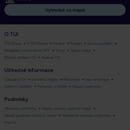
Vyhledat na mapě
O TUI
TUI Group
O TUI Poland
Kariéra
Kontakt
Záruka pojištění
Delegátský online servis 24/7
TUI.pl
Osobní údaje
Mobilní aplikace TUI
Recenze TUI
Užitečné informace
Cestujte s TUI
Dovolená letecky
Reklamace
Stav reklamace
Cestovní pojištění
Parkování u letiště
Vstupní podmínky
Podmínky
Obchodní podmínky
Zásady ochrany osobních údajů
Zásady používání souborů cookie
Všeobecné obchodní podmínky
Imprint