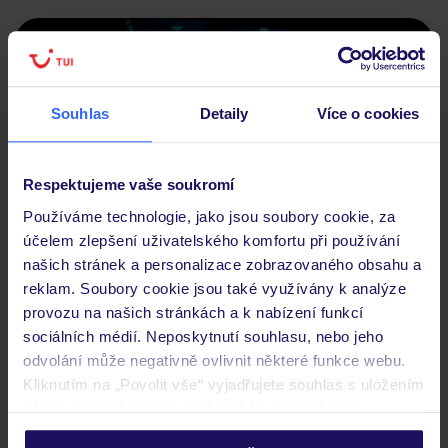
Souhlas
Detaily
Více o cookies
Respektujeme vaše soukromí
Používáme technologie, jako jsou soubory cookie, za
účelem zlepšení uživatelského komfortu při používání
našich stránek a personalizace zobrazovaného obsahu a
reklam. Soubory cookie jsou také využívány k analýze
provozu na našich stránkách a k nabízení funkcí
Toto moderní akvárium v ​​Las Palmas de Gran Canaria
sociálních médií. Neposkytnutí souhlasu, nebo jeho
(hlavním městě ostrova) potěší děti i dospělé. Akvárium
odvolání může negativně ovlivnit některé funkce webu.
ukrývá širokou škálu mořských druhů, včetně žraloků,
Kliknutím na „Povolit vše“ vyjadřujete souhlas s uložením
všech souborů cookie. Svůj výběr však můžete
rejnoků a exotických ryb. Je to skvělé místo k
personalizovat v sekci „Personalizace“.
prozkoumání bohatého mořského života a pochopení