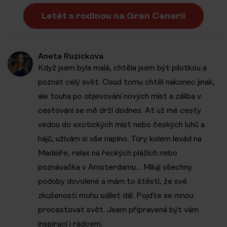
Letět s rodinou na Gran Canarii
Aneta Ruzickova
Když jsem byla malá, chtěla jsem být pilotkou a
poznat celý svět. Osud tomu chtěl nakonec jinak,
ale touha po objevování nových míst a záliba v
cestování se mě drží dodnes. Ať už mé cesty
vedou do exotických míst nebo českých luhů a
hájů, užívám si vše naplno. Túry kolem levád na
Madeiře, relax na řeckých plážích nebo
poznávačka v Amsterdamu… Miluji všechny
podoby dovolené a mám to štěstí, že své
zkušenosti mohu sdílet dál. Pojďte se mnou
procestovat svět. Jsem připravená být vám
inspirací i rádcem.