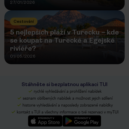
27/01/2026
Cestování
5 nejlepších pláží v Turecku – kde
se koupat na Turecké a Egejské
riviéře?
01/05/2026
Stáhněte si bezplatnou aplikaci TUI
rychlé vyhledávání a prohlížení nabídek
seznam oblíbených nabídek a možnost jejich sdílení
historie vyhledávání a naposledy zobrazené nabídky
kontakt s TUI a všechny informace o tvé rezervaci v myTUI