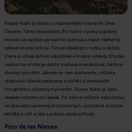
Roque Nublo je jednou z nejznámějších památek Gran
Canarie. Tento impozantní, 80 metrů vysoký sopečný
monolit se nachází uprostřed ostrova a nabízí nádherný
výhled na celý ostrov. Túra je ideální pro rodiny s dětmi,
které si užívají aktivní odpočinek a krásné výhledy. Stezka
vedoucí na vrchol je dobře značená a nenáročná, takže je
vhodná i pro děti. Jakmile se tam dostanete, můžete
obdivovat úžasné panorama a pořídit si památeční
fotografie s působivým pozadím. Roque Nublo je také
ideálním místem pro piknik. Po túře si můžete odpočinout
ve speciálně upravených prostorách, vychutnat si místní
lahůdky a užít si klid a pohodu okolní přírody.
Pico de las Nieves