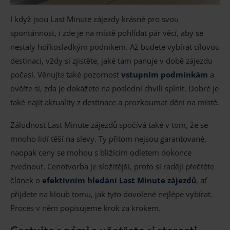
I když jsou Last Minute zájezdy krásné pro svou
spontánnost, i zde je na místě pohlídat pár věcí, aby se
nestaly hořkosladkým podnikem. Až budete vybírat cílovou
destinaci, vždy si zjistěte, jaké tam panuje v době zájezdu
počasí. Věnujte také pozornost
vstupním podmínkám
a
ověřte si, zda je dokážete na poslední chvíli splnit. Dobré je
také najít aktuality z destinace a prozkoumat dění na místě.
Záludnost Last Minute zájezdů spočívá také v tom, že se
mnoho lidí těší na slevy. Ty přitom nejsou garantované,
naopak ceny se mohou s blížícím odletem dokonce
zvednout. Cenotvorba je složitější, proto si raději přečtěte
článek o
efektivním hledání Last Minute zájezdů
, ať
přijdete na kloub tomu, jak tyto dovolené nejlépe vybírat.
Proces v něm popisujeme krok za krokem.