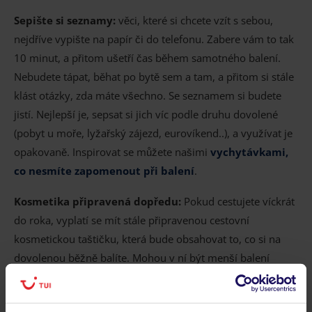
Sepište si seznamy:
věci, které si chcete vzít s sebou,
nejdříve vypište na papír či do telefonu. Zabere vám to tak
10 minut, a přitom ušetří čas během samotného balení.
Nebudete tápat, běhat po bytě sem a tam, a přitom si stále
klást otázky, zda máte všechno. Se seznamem si budete
jistí. Nejlepší je, sepsat si jich víc podle druhu dovolené
(pobyt u moře, lyžařský zájezd, eurovíkend..), a využívat je
opakovaně. Inspirovat se můžete našimi
vychytávkami,
co nesmíte zapomenout při balení
.
Kosmetika připravená dopředu:
Pokud cestujete víckrát
do roka, vyplatí se mít stále připravenou cestovní
kosmetickou taštičku, která bude obsahovat to, co si na
dovolenou běžně balíte. Mohou v ní být menší balení
vašich oblíbených kosmetických produktů, hygienické
potřeby, gumičky do vlasů atp. Už se vám nestane, že na