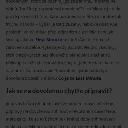
dovolených, které se odehrají již za pár dnů, maximálně
týdnů. Toužíte po spontánní dovolené? Last Minute je tady
právě pro vás. O tom, kam nakonec zamíříte, rozhodne tak
trochu náhoda – výběr je totiž zúžený, nabídka obsahuje
poslední volná místa před odjezdem a zdaleka není tak
široká, jako ve
First Minute
sezóně. Ale to je na nich
zároveň kouzelné. Tyto zájezdy jsou skvělé pro všechny,
kteří chtějí vyrazit bez dlouhého plánování, nechat se
překvapit a užít si cestování ve stylu „jedeme tam, kam se
namane“. Zajímá vás víc? Podrobněji jsme tento typ
dovolené popsali v článku
Co je to Last Minute
.
Jak se na dovolenou chytře připravit?
Jímá vás hrůza při představě, že budete muset všechny
přípravy na dovolenou stihnout v rekordním čase? Nebo
máte za to, že se to během tak krátké doby stihnout ani
nedá a Last Minute vybírají jen ti, co kolem odjezdu nemají