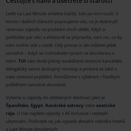
Cestujte s námi a ušetřete si starosti
Letět na Last Minute zvládne každý, kdo po tom touží. V
tomto i dalších článcích popisujeme vše, co je dobré při
rezervaci zájezdu na poslední chvíli vědět. Když si
pohlídáte pár věcí a efektivně se připravíte, není nic, co by
vám mohlo stát v cestě. Celý proces si ale můžete ještě
usnadnit – když se rozhodnete vyrazit na dovolenou s
námi.
TUI
vám dodá jistoty osvědčené cestovní kanceláře,
delegátský servis dostupný nonstop a postará se také o
vaše cestovní pojištění. Pomůžeme s výběrem i hladkým
průběhem samotné dovolené.
Vyberte si zájezdy do oblíbených destinací jako je
Španělsko
,
Egypt
,
Kanárské ostrovy
nebo
exotické
ráje
. U nás najdete zájezdy s All Inclusive i nejlepší
ubytování. Podívejte se, jak vypadá aktuální nabídka hotelů
v Last Minute dovolených.