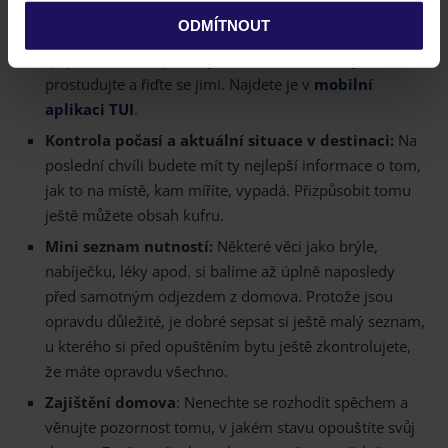
Cestovní pokyny:
Podrobné pokyny a důležité
ochrany osobních údajů.
ODMÍTNOUT
informace o destinaci přicházejí pět dní před odletem
(případně méně, pokud je let dříve). Pozorně je
prostudujte a řiďte se jimi. Najdete je v
mobilní
aplikaci TUI
.
Kontrola počasí a aktuální situace v destinaci:
Na
poslední chvíli budete mít ty nejlepší informace o tom,
jak to na místě, kam míříte, vypadá. Přizpůsobit tomu
ještě můžete obsah kufru.
Mini seznam nutností:
Některé věci jako brýle,
nabíječku, léky apod. si balíme až úplně naposledy
před samotným odjezdem z domova. Protože jsou
opravdu důležité, je dobré sepsat si ještě malý seznam,
u kterého si před opuštěním bytu ještě zkontrolujete,
že máte opravdu všechno.
Zajištění domova
: Nenechte se rozhodit spěchem a
věnujte pozornost tomu, v jakém stavu opouštíte svůj