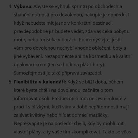
Výbava
: Abyste se vyhnuli sprintu po obchodech a
shánění nutností pro dovolenou, nakupte je dopředu. I
když nebudete mít jasno v konkrétní destinaci,
pravděpodobně již budete vědět, zda vás čeká pobyt u
moře, nebo turistika v horách. Popřemýšlejte, jestli
vám pro dovolenou nechybí vhodné oblečení, boty a
jiné vybavení. Nezapomeňte ani na kosmetiku a kvalitní
opalovací krém (ten se hodí na pláž i hory).
Samozřejmostí je také příprava zavazadel.
Flexibilita v kalendáři:
Když se blíží doba, během
které byste chtěli na dovolenou, začněte o tom
informovat okolí. Předběžně o možné cestě mluvte v
práci i s blízkými, kteří vám v době nepřítomnosti mají
zalévat květiny nebo hlídat domácí mazlíčky.
Nepřekvapíte je na poslední chvíli, kdy by mohli mít
vlastní plány, a ty vaše tím zkomplikovat. Takto se včas