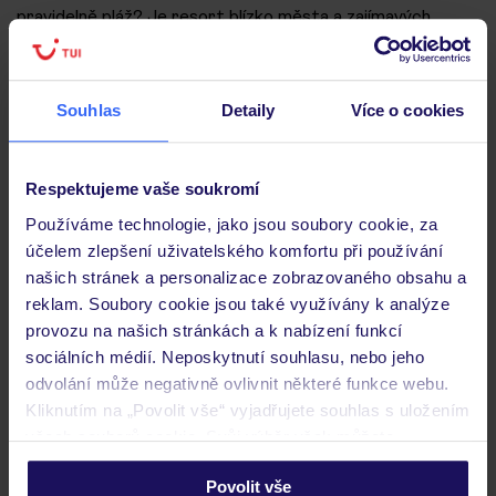
pravidelně pláž? Je resort blízko města a zajímavých
atrakcí jako například vodní svět, akvárium nebo lunapark?
Prověřením těchto aspektů budete ještě blíž ideální
rodinné dovolené.
Souhlas
Detaily
Více o cookies
Respektujeme vaše soukromí
Používáme technologie, jako jsou soubory cookie, za
účelem zlepšení uživatelského komfortu při používání
našich stránek a personalizace zobrazovaného obsahu a
reklam. Soubory cookie jsou také využívány k analýze
provozu na našich stránkách a k nabízení funkcí
sociálních médií. Neposkytnutí souhlasu, nebo jeho
odvolání může negativně ovlivnit některé funkce webu.
Kliknutím na „Povolit vše“ vyjadřujete souhlas s uložením
všech souborů cookie. Svůj výběr však můžete
personalizovat v sekci „Personalizace“.
Co si ohlídat před rezervací dovolené s
Povolit vše