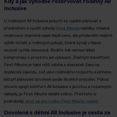
Kdy a jak výhodně rezervovat rodinný All
Inclusive
U rodinných All Inclusive pobytů se vyplatí plánovat s
předstihem a využít výhody
First Minute
nabídky. Včasná
rezervace znamená nejen lepší cenu, ale především nejširší
výběr hotelů a rodinných pokojů, které bývají v hlavní
sezóně rychle obsazené. Rodiče tak nemusí dělat
kompromisy v prostoru ani vybavení. Značným benefitem
First Minute je také nižší záloha a dostatek času na
doplacení zájezdu, což uleví rodinnému rozpočtu a přinese
klid při plánování dovolené podle školních prázdnin. Pokud
chcete spojit komfort All Inclusive s jistotou a rozumnými
náklady, je First Minute ideální volbou. Přečtete si
podrobněji,
proč se pro rodiny First Minute vyplatí
.
Dovolená s dětmi All Inclusive je cesta za