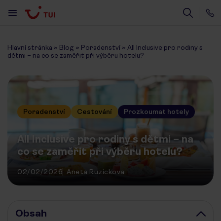
Hlavní stránka
»
Blog
»
Poradenství
»
All Inclusive pro rodiny s
dětmi – na co se zaměřit při výběru hotelu?
Poradenství
Cestování
Prozkoumat hotely
All Inclusive pro rodiny s dětmi – na
co se zaměřit při výběru hotelu?
02/02/2026
Aneta Ruzickova
Obsah