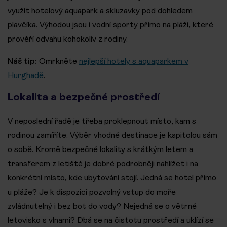
využít hotelový aquapark a skluzavky pod dohledem
plavčíka. Výhodou jsou i vodní sporty přímo na pláži, které
prověří odvahu kohokoliv z rodiny.
Náš tip:
Omrkněte
nejlepší hotely s aquaparkem v
Hurghadě
.
Lokalita a bezpečné prostředí
V neposlední řadě je třeba proklepnout místo, kam s
rodinou zamíříte. Výběr vhodné destinace je kapitolou sám
o sobě. Kromě bezpečné lokality s krátkým letem a
transferem z letiště je dobré podrobněji nahlížet i na
konkrétní místo, kde ubytování stojí. Jedná se hotel přímo
u pláže? Je k dispozici pozvolný vstup do moře
zvládnutelný i bez bot do vody? Nejedná se o větrné
letovisko s vlnami? Dbá se na čistotu prostředí a uklízí se