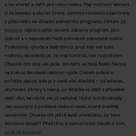
o nic starat a vařit pro celou rodinu. Mají možnost lehnout
si na lehátko a chytat bronz, zatímco ratolesti staví hrady
z písku nebo se účastní animačního programu. Dětem
All
Inclusive
zajistí kvalitní zázemí, zábavný program, plno
dobrot a v neposlední řadě pohodové odpočaté rodiče.
Podstatná výhoda a další důvod, proč lidé volí tuto
rodinnou dovolenou je, že mají kontrolu nad rozpočtem.
Obecně čím více vás jede, tím hůře se hlídá finální částka,
na kterou dovolená nakonec vyjde. Ovšem pokud si
pořídíte zájezd, kde je v ceně vše důležité – od letenek,
ubytování, stravy s nápoji, po lehátka na pláži a případně
další věci, na místě vás již nečekají žádné nutné náklady.
Jen suvenýry a podobné radosti navíc, které snadněji
usměrníte. Chcete mít ještě lepší představu, co tato
dovolená obnáší? Přečtěte si samostatný článek o tom,
co je All Inclusive
.