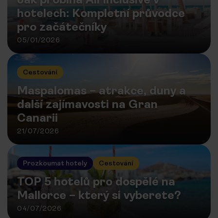
hotelech: Kompletní průvodce
pro začátečníky
05/01/2026
Cestování
Maspalomas – atrakce, duny a
další zajímavosti na Gran
Canarii
21/07/2026
Prozkoumat hotely
Cestování
TOP 5 hotelů pro dospělé na
Mallorce – který si vyberete?
04/07/2026