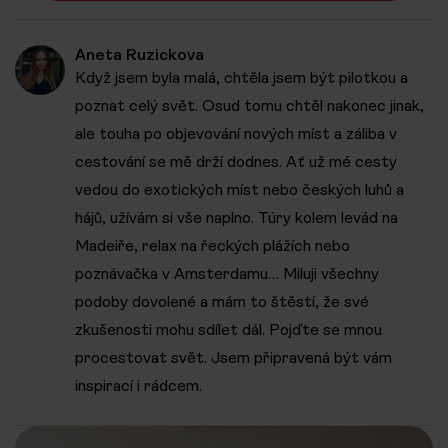
Aneta Ruzickova
Když jsem byla malá, chtěla jsem být pilotkou a
poznat celý svět. Osud tomu chtěl nakonec jinak,
ale touha po objevování nových míst a záliba v
cestování se mě drží dodnes. Ať už mé cesty
vedou do exotických míst nebo českých luhů a
hájů, užívám si vše naplno. Túry kolem levád na
Madeiře, relax na řeckých plážích nebo
poznávačka v Amsterdamu… Miluji všechny
podoby dovolené a mám to štěstí, že své
zkušenosti mohu sdílet dál. Pojďte se mnou
procestovat svět. Jsem připravená být vám
inspirací i rádcem.