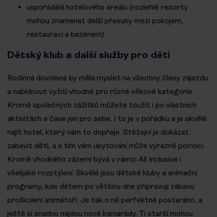
uspořádání hotelového areálu (rozlehlé resorty
mohou znamenat delší přesuny mezi pokojem,
restaurací a bazénem)
Dětský klub a další služby pro děti
Rodinná dovolená by měla myslet na všechny členy zájezdu
a nabídnout vyžití vhodné pro různé věkové kategorie.
Kromě společných zážitků můžete toužit i po vlastních
aktivitách a čase jen pro sebe. I to je v pořádku a je skvělé
najít hotel, který vám to dopřeje. Stěžejní je dokázat
zabavit děti, a s tím vám ubytování může výrazně pomoci.
Kromě vhodného zázemí bývá v rámci All Inclusive i
všelijaké rozptýlení. Skvělé jsou dětské kluby a animační
programy, kde dětem po většinu dne připravují zábavu
proškolení animátoři. Je tak o ně perfektně postaráno, a
ještě si snadno najdou nové kamarády. Ti starší mohou