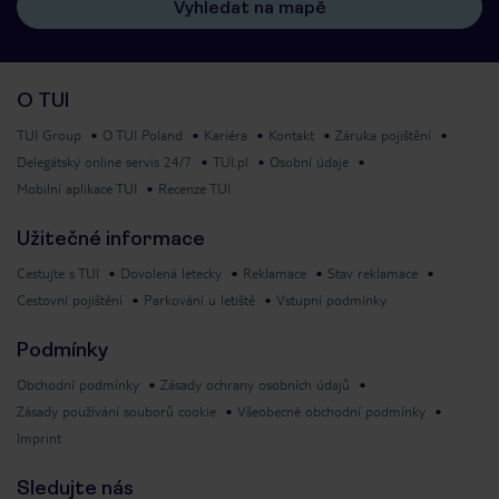
Vyhledat na mapě
O TUI
TUI Group
O TUI Poland
Kariéra
Kontakt
Záruka pojištění
Delegátský online servis 24/7
TUI.pl
Osobní údaje
Mobilní aplikace TUI
Recenze TUI
Užitečné informace
Cestujte s TUI
Dovolená letecky
Reklamace
Stav reklamace
Cestovní pojištění
Parkování u letiště
Vstupní podmínky
Podmínky
Obchodní podmínky
Zásady ochrany osobních údajů
Zásady používání souborů cookie
Všeobecné obchodní podmínky
Imprint
Sledujte nás