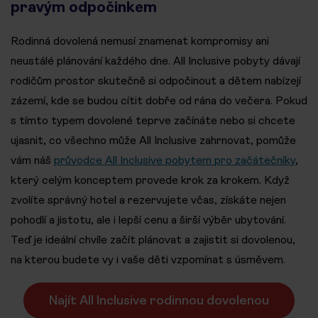
pravým odpočinkem
Rodinná dovolená nemusí znamenat kompromisy ani
neustálé plánování každého dne. All Inclusive pobyty dávají
rodičům prostor skutečně si odpočinout a dětem nabízejí
zázemí, kde se budou cítit dobře od rána do večera. Pokud
s tímto typem dovolené teprve začínáte nebo si chcete
ujasnit, co všechno může All Inclusive zahrnovat, pomůže
vám náš
průvodce All Inclusive pobytem pro začátečníky
,
který celým konceptem provede krok za krokem. Když
zvolíte správný hotel a rezervujete včas, získáte nejen
pohodlí a jistotu, ale i lepší cenu a širší výběr ubytování.
Teď je ideální chvíle začít plánovat a zajistit si dovolenou,
na kterou budete vy i vaše děti vzpomínat s úsměvem.
Najít All Inclusive rodinnou dovolenou