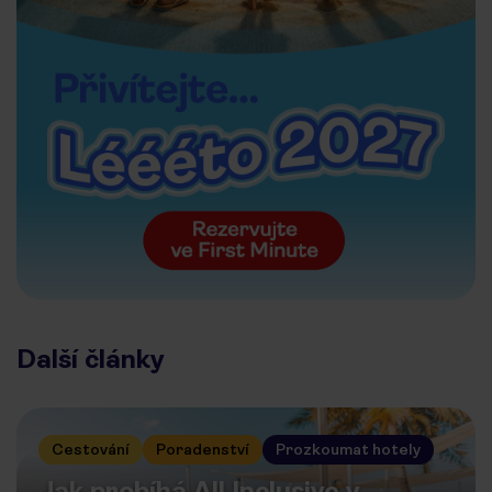
Další články
Cestování
Poradenství
Prozkoumat hotely
Jak probíhá All Inclusive v