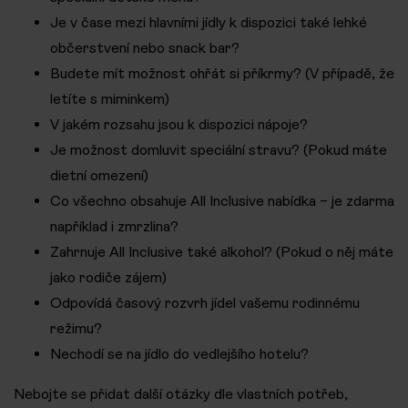
Je v čase mezi hlavními jídly k dispozici také lehké
občerstvení nebo snack bar?
Budete mít možnost ohřát si příkrmy? (V případě, že
letíte s miminkem)
V jakém rozsahu jsou k dispozici nápoje?
Je možnost domluvit speciální stravu? (Pokud máte
dietní omezení)
Co všechno obsahuje All Inclusive nabídka – je zdarma
například i zmrzlina?
Zahrnuje All Inclusive také alkohol? (Pokud o něj máte
jako rodiče zájem)
Odpovídá časový rozvrh jídel vašemu rodinnému
režimu?
Nechodí se na jídlo do vedlejšího hotelu?
Nebojte se přidat další otázky dle vlastních potřeb,