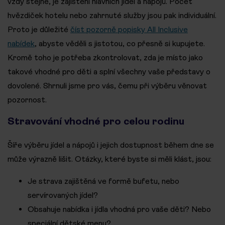
vždy stejné, je zajištění hlavních jídel a nápojů. Počet
hvězdiček hotelu nebo zahrnuté služby jsou pak individuální.
Proto je důležité
číst pozorně popisky All Inclusive
nabídek
, abyste věděli s jistotou, co přesně si kupujete.
Kromě toho je potřeba zkontrolovat, zda je místo jako
takové vhodné pro děti a splní všechny vaše představy o
dovolené. Shrnuli jsme pro vás, čemu při výběru věnovat
pozornost.
Stravování vhodné pro celou rodinu
Šíře výběru jídel a nápojů i jejich dostupnost během dne se
může výrazně lišit. Otázky, které byste si měli klást, jsou:
Je strava zajištěná ve formě bufetu, nebo
servírovaných jídel?
Obsahuje nabídka i jídla vhodná pro vaše děti? Nebo
speciální dětské menu?