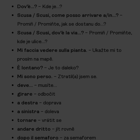
Dov’è…?
– Kde je…?
Scusa / Scusi, come posso arrivare a/in…?
–
Promiň / Promiňte, jak se dostanu do…?
Scusa / Scusi, dov’è la via…?
– Promiň / Promiňte,
kde je ulice…?
Mi faccia vedere sulla pianta.
– Ukažte mi to
prosím na mapě.
È lontano?
– Je to daleko?
Mi sono perso.
– Ztratil(a) jsem se.
deve…
– musíte…
girare
– odbočit
a destra
– doprava
a sinistra
– doleva
tornare
– vrátit se
andare dritto
– jít rovně
dopo il semaforo
– za semaforem