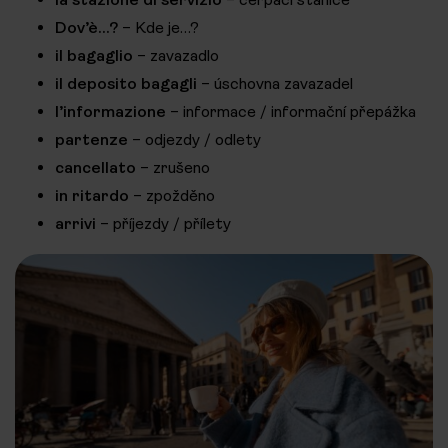
Dov’è…?
– Kde je…?
il bagaglio
– zavazadlo
il deposito bagagli
– úschovna zavazadel
l’informazione
– informace / informační přepážka
partenze
– odjezdy / odlety
cancellato
– zrušeno
in ritardo
– zpožděno
arrivi
– příjezdy / přílety