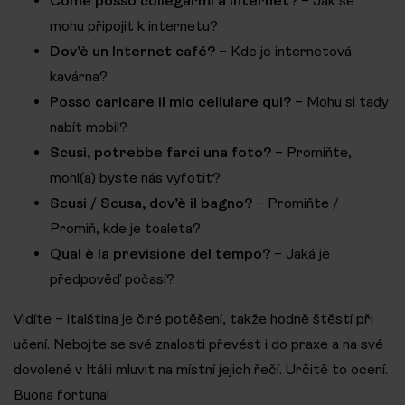
Come posso collegarmi a Internet?
– Jak se
mohu připojit k internetu?
Dov’è un Internet café?
– Kde je internetová
kavárna?
Posso caricare il mio cellulare qui?
– Mohu si tady
nabít mobil?
Scusi, potrebbe farci una foto?
– Promiňte,
mohl(a) byste nás vyfotit?
Scusi / Scusa, dov’è il bagno?
– Promiňte /
Promiň, kde je toaleta?
Qual è la previsione del tempo?
– Jaká je
předpověď počasí?
Vidíte – italština je čiré potěšení, takže hodně štěstí při
učení. Nebojte se své znalosti převést i do praxe a na své
dovolené v Itálii mluvit na místní jejich řečí. Určitě to ocení.
Buona fortuna!