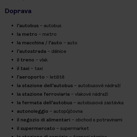
Doprava
l’autobus
– autobus
la metro
– metro
la macchina / l’auto
– auto
l’autostrada
– dálnice
il treno
– vlak
il taxi
– taxi
l’aeroporto
– letiště
la stazione dell’autobus
– autobusové nádraží
la stazione ferroviaria
– vlakové nádraží
la fermata dell’autobus
– autobusová zastávka
autonoleggio
– autopůjčovna
il negozio di alimentari
– obchod s potravinami
il supermercato
– supermarket
la stazione di servizio
– čerpací stanice