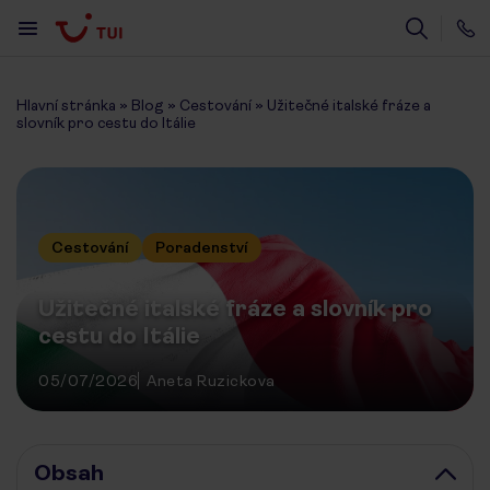
Hlavní stránka
»
Blog
»
Cestování
»
Užitečné italské fráze a
slovník pro cestu do Itálie
Cestování
Poradenství
Užitečné italské fráze a slovník pro
cestu do Itálie
05/07/2026
Aneta Ruzickova
Obsah