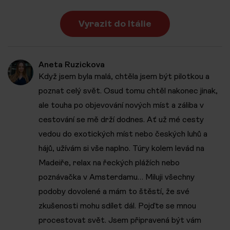
Vyrazit do Itálie
Aneta Ruzickova
Když jsem byla malá, chtěla jsem být pilotkou a
poznat celý svět. Osud tomu chtěl nakonec jinak,
ale touha po objevování nových míst a záliba v
cestování se mě drží dodnes. Ať už mé cesty
vedou do exotických míst nebo českých luhů a
hájů, užívám si vše naplno. Túry kolem levád na
Madeiře, relax na řeckých plážích nebo
poznávačka v Amsterdamu… Miluji všechny
podoby dovolené a mám to štěstí, že své
zkušenosti mohu sdílet dál. Pojďte se mnou
procestovat svět. Jsem připravená být vám