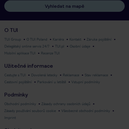
Vyhledat na mapě
O TUI
TUI Group
O TUI Poland
Kariéra
Kontakt
Záruka pojištění
Delegátský online servis 24/7
TUI.pl
Osobní údaje
Mobilní aplikace TUI
Recenze TUI
Užitečné informace
Cestujte s TUI
Dovolená letecky
Reklamace
Stav reklamace
Cestovní pojištění
Parkování u letiště
Vstupní podmínky
Podmínky
Obchodní podmínky
Zásady ochrany osobních údajů
Zásady používání souborů cookie
Všeobecné obchodní podmínky
Imprint