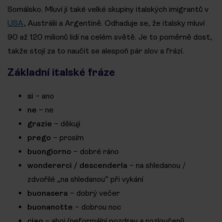
Somálsko. Mluví jí také velké skupiny italských imigrantů v
USA
, Austrálii a Argentině. Odhaduje se, že italsky mluví
90 až 120 milionů lidí na celém světě. Je to poměrně dost,
takže stojí za to naučit se alespoň pár slov a frází.
Základní italské fráze
si
– ano
ne
– ne
grazie
– děkuji
prego
– prosím
buongiorno
– dobré ráno
wondererci / descenderla
– na shledanou /
zdvořilé „na shledanou“ při vykání
buonasera
– dobrý večer
buonanotte
– dobrou noc
ciao
– ahoj (neformální pozdrav a rozloučení)