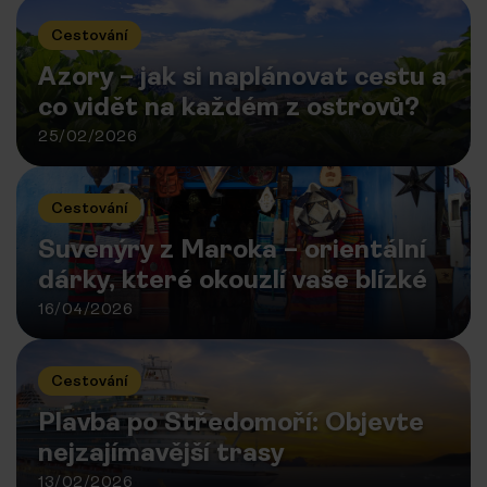
Cestování
Azory – jak si naplánovat cestu a
co vidět na každém z ostrovů?
25/02/2026
Cestování
Suvenýry z Maroka – orientální
dárky, které okouzlí vaše blízké
16/04/2026
Cestování
Plavba po Středomoří: Objevte
nejzajímavější trasy
13/02/2026