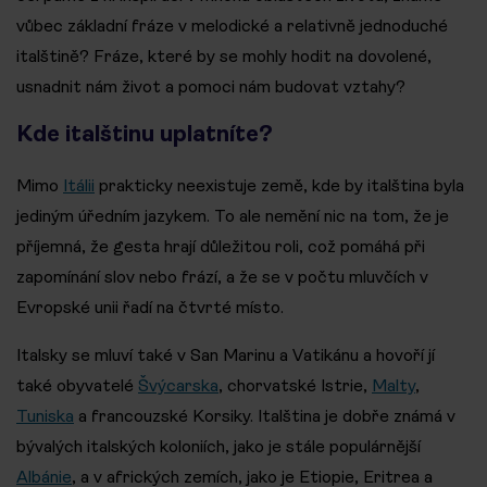
vůbec základní fráze v melodické a relativně jednoduché
italštině? Fráze, které by se mohly hodit na dovolené,
usnadnit nám život a pomoci nám budovat vztahy?
Kde italštinu uplatníte?
Mimo
Itálii
prakticky neexistuje země, kde by italština byla
jediným úředním jazykem. To ale nemění nic na tom, že je
příjemná, že gesta hrají důležitou roli, což pomáhá při
zapomínání slov nebo frází, a že se v počtu mluvčích v
Evropské unii řadí na čtvrté místo.
Italsky se mluví také v San Marinu a Vatikánu a hovoří jí
také obyvatelé
Švýcarska
, chorvatské Istrie,
Malty
,
Tuniska
a francouzské Korsiky. Italština je dobře známá v
bývalých italských koloniích, jako je stále populárnější
Albánie
, a v afrických zemích, jako je Etiopie, Eritrea a