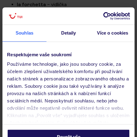
la forchetta
– vidlička
il piatto
– talíř
le patatine fritte
– hranolky
le patate
– brambory
Souhlas
Detaily
Více o cookies
la pasta
– těstoviny
il riso
– rýže
Respektujeme vaše soukromí
il pollo
– kuře
Používáme technologie, jako jsou soubory cookie, za
la carne suina / il maiale
– vepřové maso
účelem zlepšení uživatelského komfortu při používání
la carne bovina / il manzo
– hovězí maso
našich stránek a personalizace zobrazovaného obsahu a
la verdura
– zelenina
reklam. Soubory cookie jsou také využívány k analýze
il tacchino
– krůta
provozu na našich stránkách a k nabízení funkcí
la zuppa
– polévka
sociálních médií. Neposkytnutí souhlasu, nebo jeho
la specialità nazionale
– národní specialita
odvolání může negativně ovlivnit některé funkce webu.
Kliknutím na „Povolit vše“ vyjadřujete souhlas s uložením
Placení a peníze
všech souborů cookie. Svůj výběr však můžete
personalizovat v sekci „Personalizace“.
contanti
– hotovost
Povolit vše