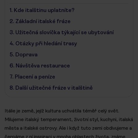
1.
Kde italštinu uplatníte?
2.
Základní italské fráze
3.
Užitečná slovíčka týkající se ubytování
4.
Otázky při hledání trasy
5.
Doprava
6.
Návštěva restaurace
7.
Placení a peníze
8.
Další užitečné fráze v italštině
Itálie je země, jejíž kultura uchvátila téměř celý svět.
Milujeme italský temperament, životní styl, kuchyni, italská
města a italské ostrovy. Ale i když tuto zemi obdivujeme a
čerpáme z ní inspiraci v mnoha oblastech života, známe