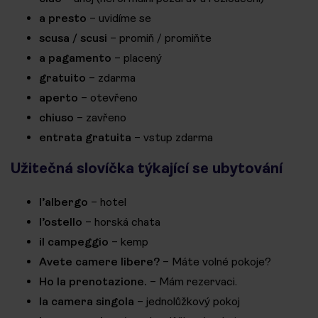
a presto
– uvidíme se
scusa / scusi
– promiň / promiňte
a pagamento
– placený
gratuito
– zdarma
aperto
– otevřeno
chiuso
– zavřeno
entrata gratuita
– vstup zdarma
Užitečná slovíčka týkající se ubytování
l’albergo
– hotel
l’ostello
– horská chata
il campeggio
– kemp
Avete camere libere?
– Máte volné pokoje?
Ho la prenotazione.
– Mám rezervaci.
la camera singola
– jednolůžkový pokoj