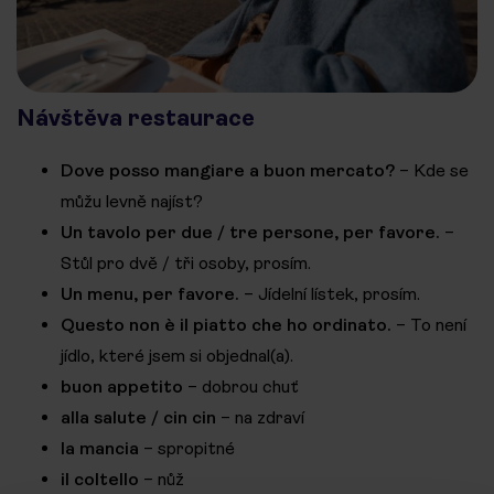
Návštěva restaurace
Dove posso mangiare a buon mercato?
– Kde se
můžu levně najíst?
Un tavolo per due / tre persone, per favore.
–
Stůl pro dvě / tři osoby, prosím.
Un menu, per favore.
– Jídelní lístek, prosím.
Questo non è il piatto che ho ordinato.
– To není
jídlo, které jsem si objednal(a).
buon appetito
– dobrou chuť
alla salute / cin cin
– na zdraví
la mancia
– spropitné
il coltello
– nůž