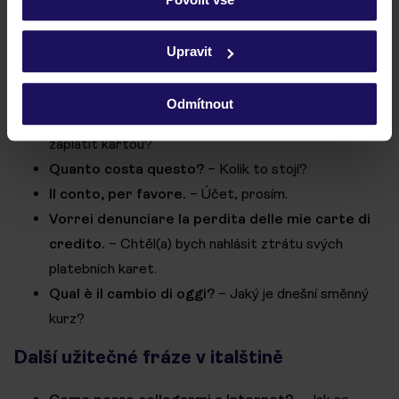
la carta di credito
– platební karta / kreditní karta
Podrobné informace o souborech cookie naleznete v
il bancomat
– bankomat
zásadách používání souborů cookie
a
zásadách
Upravit
ochrany osobních údajů.
la banca
– banka
l’ufficio cambio
– směnárna
Odmítnout
Posso pagare con la carta di credito?
– Mohu
zaplatit kartou?
Quanto costa questo?
– Kolik to stojí?
Il conto, per favore.
– Účet, prosím.
Vorrei denunciare la perdita delle mie carte di
credito.
– Chtěl(a) bych nahlásit ztrátu svých
platebních karet.
Qual è il cambio di oggi?
– Jaký je dnešní směnný
kurz?
Další užitečné fráze v italštině