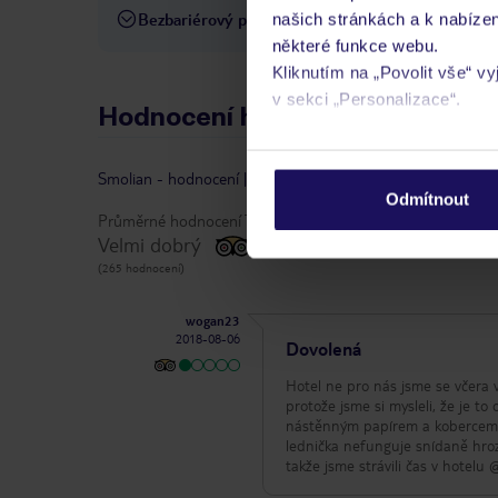
Bezbariérový přístup
našich stránkách a k nabízen
Hotel není vhodný pro osob
některé funkce webu.
Kliknutím na „Povolit vše“ v
v sekci „Personalizace“.
Hodnocení hostů
Podrobné informace o soubo
Smolian
-
hodnocení
|
vlastníkem recenze je TripAdvisor
osobních údajů.
Odmítnout
Průměrné hodnocení TripAdvisor:
Velmi dobrý
(265 hodnocení)
wogan23
2018-08-06
Dovolená
Hotel ne pro nás jsme se včera v
protože jsme si mysleli, že je t
nástěnným papírem a kobercem. 
lednička nefunguje snídaně hrozn
takže jsme strávili čas v hotelu @