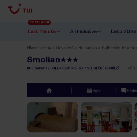
POPULÁRNÍ
Last Minute
All Inclusive
Léto 2026
Hlavní strana
Dovolená
Bulharsko
Bulharsko Riviera
Smolian
BULHARSKO
BULHARSKO RIVIERA
SLUNEČNÉ POBŘEŽÍ
KÓD 
Hotel
Hodno
top
Previous slide