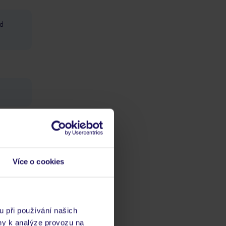
od
ch
Více o cookies
vis 24/7
u při používání našich
ny k analýze provozu na