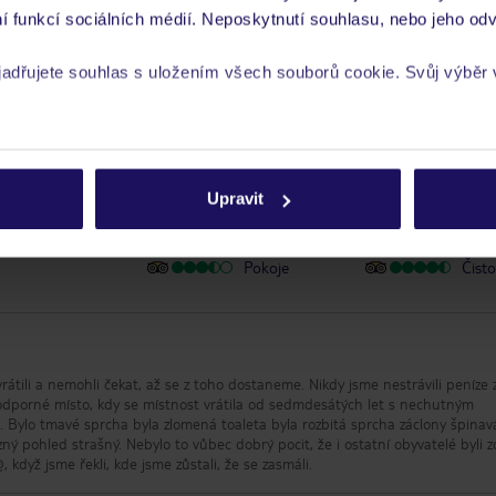
í funkcí sociálních médií. Neposkytnutí souhlasu, nebo jeho odv
y se zdravotním postižením
yjadřujete souhlas s uložením všech souborů cookie. Svůj výběr
rech cookie naleznete v
zásadách používání souborů cookie
Upravit
Umístění
Služ
Kvalita spánku
Cena 
Pokoje
Čisto
rátili a nemohli čekat, až se z toho dostaneme. Nikdy jsme nestrávili peníze z
o odporné místo, kdy se místnost vrátila od sedmdesátých let s nechutným
Bylo tmavé sprcha byla zlomená toaleta byla rozbitá sprcha záclony špinav
ý pohled strašný. Nebylo to vůbec dobrý pocit, že i ostatní obyvatelé byli z
, když jsme řekli, kde jsme zůstali, že se zasmáli.