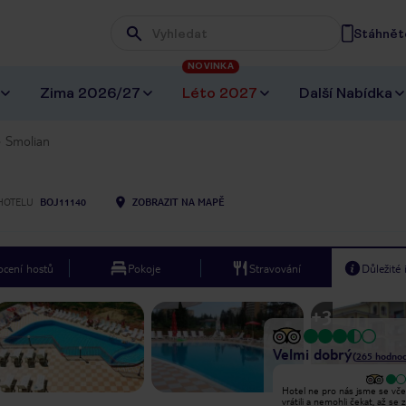
Stáhněte
Wpisz frazę, której szukasz
NOVINKA
Zima 2026/27
Léto 2027
Další Nabídka
Smolian
HOTELU
BOJ11140
ZOBRAZIT NA MAPĚ
cení hostů
Pokoje
Stravování
Důležité
+
3
Velmi dobrý
(
265
hodnoc
Vyjímečný
Hotel ne pro nás jsme se vče
Po 5 letech nepřítomnosti
vrátili a nemohli čekat, až se 
rezervoval tento hotel znovu, čistota