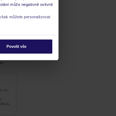
olání může negativně ovlivnit
 však můžete personalizovat
a
zásadách ochrany
Povolit vše
ba
/ kvalitaść
ta
a nic,
á
děšeni,