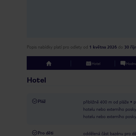
Popis nabídky platí pro odlety
od
1 května 2026
do
30 ří
Hotel
Hodno
top
Hotel
Pláž
přibližně 400 m od pláže
p
hotelu nebo externího posky
hotelu nebo externího posky
Pro děti
oddělená část bazénu pro dě