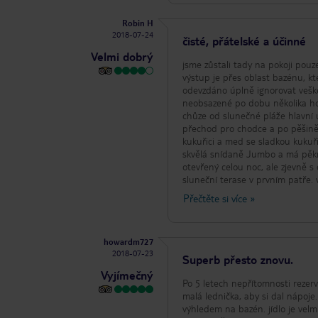
Robin H
2018-07-24
čisté, přátelské a účinné
Velmi dobrý
jsme zůstali tady na pokoji pouze 
výstup je přes oblast bazénu, k
odevzdáno úplně ignorovat vešk
neobsazené po dobu několika hod
chůze od slunečné pláže hlavní u
přechod pro chodce a po pěšině
kukuřici a med se sladkou kukuř
skvělá snídaně Jumbo a má pěkný
otevřený celou noc, ale zjevně 
sluneční terase v prvním patře. 
anglicky mluvících zpravodajskýc
Přečtěte si více
»
místními titulky. Sprcha je však 
s několika páskami dřeva připevn
dokud se neodpadne nebo ji vysu
howardm727
raketoplán na ranní čaj a pokoj 
2018-07-23
udržet vložením plastové kreditní
Superb přesto znovu.
chladničku zapnutou během vyjížd
Vyjímečný
určitě vypadali dobře. Majitel /
Po 5 letech nepřítomnosti rezervo
využít k nabíjení našich telefon
malá lednička, aby si dal nápoj
la Boheme hotely a zůstane otev
výhledem na bazén. jídlo je velm