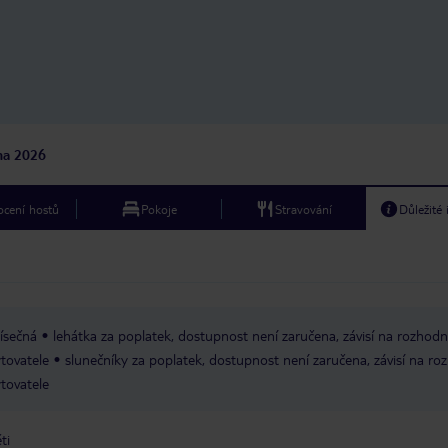
nepřijatelné rezervovat
ručníky. Pokud tak učiní
právo ručník odstranit 
na recepci. Rád bych pr
známky dolů a pak přes
stojíte. Byli jsme asi v
většinu dne a postele b
ručníky, u nichž nikdo 
jna 2026
hodinách nebyl. Mnoho 
lehátka a sedí u venko
baru. Pro mě tohle je 
cení hostů
Pokoje
Stravování
Důležité
zachráníte postele kvůl
sedmi nocí jsme tam by
Zaměstnanci by měli dě
dodržovali pravidla. Zůstala by tudy
znovu, pokud by oblas
nebyla rozšířena nebo b
pravidla pro lehátka.
ísečná
lehátka za poplatek, dostupnost není zaručena, závisí na rozhodn
tovatele
slunečníky za poplatek, dostupnost není zaručena, závisí na ro
tovatele
ti