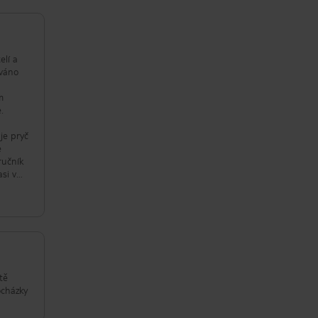
elí a
ováno
m
.
je pryč
ručník
asi v
o lidí
edmi
tě
ocházky