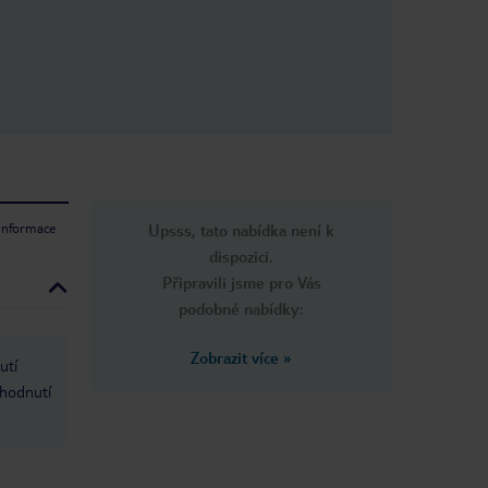
 lehátka s
te, mají lidé
a najdete je
ostě vzal
ně víte, kde
 osm hodin po
yly pokryty
na prvních pár
lidí pokrývá
vního stolu u
právě
 informace
Upsss, tato nabídka není k
i tomu. Ze
li jen jednou.
dispozici.
lat více, aby
Připravili jsme pro Vás
podobné nabídky:
t bazénu
y se zlepšila
Zobrazit více
»
utí
zhodnutí