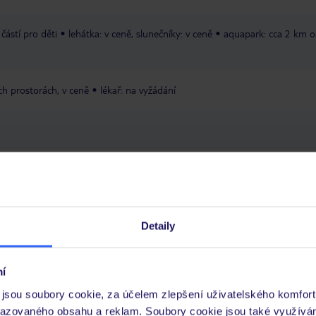
částí pro děti
lehátka: v ceně, slunečníky: v ceně
aquapark: cca 2 km 
ch prostorách, v ceně
lékař: na vyžádání
 je péče poskytována pouze prostřednictvím TUI Service Center 24/7:
 v aplikaci TUI na myTUI. Podrobné informace o péči zástupce v jednotlivý
Detaily
vých požadavcích naleznete na www.tui.cz v záložce
Delegátský online ser
í
 a informace MZV týkající se země, do které cestujete.
.
jsou soubory cookie, za účelem zlepšení uživatelského komfort
razovaného obsahu a reklam. Soubory cookie jsou také využívá