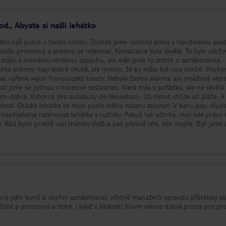
., Abyste si našli lehátko
íbil náš pobyt v tomto hotelu. Dostali jsme rodinný pokoj s manželskou post
ravdu prostorný a snadno se relaxoval. Klimatizace byla skvělá. To bylo udrž
y došlo k mírnému vlhkému zápachu, ale měli jsme to zmínit u zaměstnance.
rké pokrmy mají dobré chutě, ale myslím, že by měla být více odrůd. Horký
sa, vařené vejce, francouzské toasty. Nebyla žádná slanina ani smažené vejce
ali jsme se jednou v hotelové restauraci, která byla v pořádku, ale ne skvělá.
lmi dobrá. Výborná pro autobusy do Nessebaru. 20 minut chůze od pláže. A 
 baru jsou všude
 nepřijatelné rezervovat lehátka s ručníky. Pokud tak učiníte, mají lidé právo 
. Rád bych prostě vzal známky dolů a pak přesně víte, kde stojíte. Byli jsme 
ele byly pokryty ručníky, u nichž nikdo na prvních pár hodinách nebyl. Mnoh
ního stolu u baru. Pro mě tohle je právě zachráníte postele kvůli tomu. Ze s
zšířena nebo by se zlepšila pravidla pro lehátka.
ré jídlo levně a všichni zaměstnanci, včetně manažerů opravdu přátelský jis
isté a prostorné a tiché, i když v blízkosti hlavní silnice dobré pozice pro pr