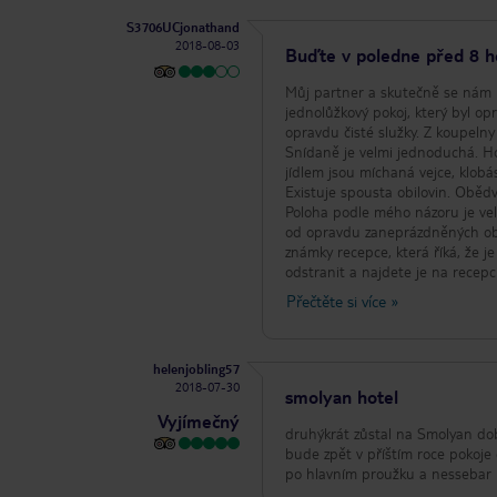
S3706UCjonathand
2018-08-03
Buďte v poledne před 8 hod
Můj partner a skutečně se nám l
jednolůžkový pokoj, který byl op
opravdu čisté služky. Z koupeln
Snídaně je velmi jednoduchá. Ho
jídlem jsou míchaná vejce, klobá
Existuje spousta obilovin. Obědv
Poloha podle mého názoru je ve
od opravdu zaneprázdněných oblastí. Otázka lehátka se musí podle mého názoru zabývat. V
známky recepce, která říká, že je
odstranit a najdete je na recepci
osm hodin po většinu dne a post
Přečtěte si více
»
pokrývá lehátka a sedí u venkov
nocí jsme tam byli jen jednou. Zaměstnanci by měli dělat více, aby dodržovali pravidla. Zůstala by tudy znovu,
pokud by oblast bazénu nebyla ro
helenjobling57
2018-07-30
smolyan hotel
Vyjímečný
druhýkrát zůstal na Smolyan dob
bude zpět v příštím roce pokoje č
po hlavním proužku a nessebar