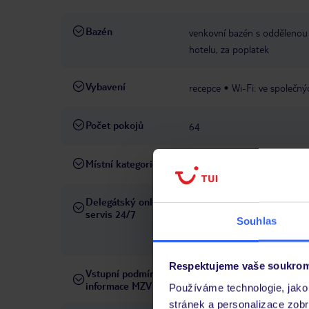
Bazén
venkovní bazén s oddělenou 
hotelu, za poplatek
Vybavení
recepce
Wi-Fi: ve společný
Počet pokojů
64
Místní kategorie
3 hvězdičky
Delegátský online
Ve Vámi rezervovaném hotelu
servis 24/7
telefonicky, SMS a přes chat
Souhlas
pobytových místech a jazyko
Respektujeme vaše soukrom
Vstupní podmínky a
Přečtěte si vstupní podmínky
informace MZV
Používáme technologie, jako 
stránek a personalizace zob