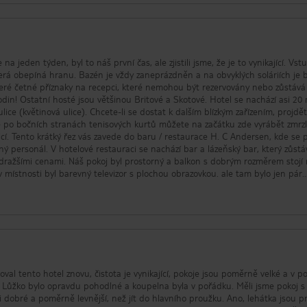
na jeden týden, byl to náš první čas, ale zjistili jsme, že je to vynikající. Vst
terá obepíná hranu. Bazén je vždy zaneprázdněn a na obvyklých soláriích je 
eré četné příznaky na recepci, které nemohou být rezervovány nebo zůstává
in! Ostatní hosté jsou většinou Britové a Skotové. Hotel se nachází asi 20
lice (květinová ulice). Chcete-li se dostat k dalším blízkým zařízením, projdě
 po bočních stranách tenisových kurtů můžete na začátku zde vyrábět zmrzl
icí. Tento krátký řez vás zavede do baru / restaurace H. C Andersen, kde se
 personál. V hotelové restauraci se nachází bar a lázeňský bar, který zůstá
s dražšími cenami. Náš pokoj byl prostorný a balkon s dobrým rozměrem stojí
v místnosti byl barevný televizor s plochou obrazovkou. ale tam bylo jen pár
h kanálů a několika zahraničních kanálů, které ukazovaly anglicky mluvící film
špatná, sprchová záclona, ​​která je příliš krátká na to, aby nasměrovala vodu 
ěnými k podlaze, které nezastaví příliv, takže většinu času budete plodovat
šíte ručníkem nebo dvěma (lze je snadno sušit na balkoně) Vzali jsme si vl
nabízí lednici vhodnou pro uložení piva a vody. Napájení a osvětlení je možn
 karty do skříně, spíše než na pokojový klíč, pokud si přejete udržet klimatiz
ění. Hotel nabízí jídla ve své restauraci, nicméně jsme se nesnažili jíst tam
 manažer byl skvělý a vyhnul se z cesty, aby našel adaptér, který bychom mohl
val tento hotel znovu, čistota je vynikající, pokoje jsou poměrně velké a v po
ů Tam je dobrý velký supermarket (Perla) odbočit vlevo od hotelu kolem Tia m
e. Lůžko bylo opravdu pohodlné a koupelna byla v pořádku. Měli jsme pokoj s
řený až do 3. 00 a prodává vodu, piva a nealkoholické nápoje mimo jiné. Kva
i dobré a poměrně levnější, než jít do hlavního proužku. Ano, lehátka jsou p