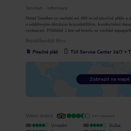
Smolian
-
informace
Hotel Smolian se nachází asi 400 m od písečné pláže a
a odděleným dětským brouzdalištěm, komfortními dvou
restauraci. Přibližně 2 km od hotelu se nachází aquapa
Nejoblíbenější filtry:
Písečná pláž
TUI Service Center 24/7 + 
Zobrazit na mapě
Velmi dobrý
(265 hodnocení)
Umístění
Služba