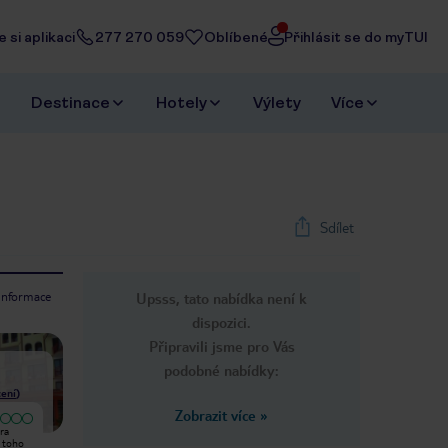
 si aplikaci
277 270 059
Oblíbené
Přihlásit se do myTUI
Destinace
Hotely
Výlety
Více
Sdílet
 informace
Upsss, tato nabídka není k
1
/
9
dispozici.
Next slide
Připravili jsme pro Vás
podobné nabídky:
ení
)
Zobrazit více
»
Vyjímečný
ra
Můj partner a skutečně se nám líbil
druhýkrát zůstal na Smolyan dobré
z toho
náš pobyt v tomto hotelu. Dostali
jídlo levně a všichni zaměstnanci,