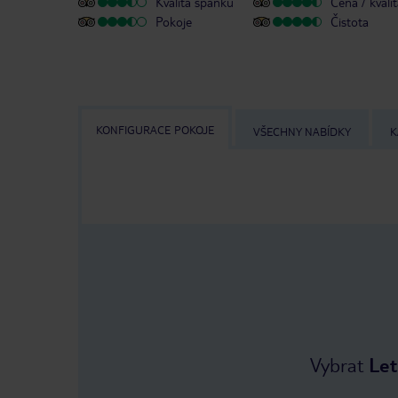
Kvalita spánku
Cena / kvali
Pokoje
Čistota
KONFIGURACE POKOJE
VŠECHNY NABÍDKY
K
Vybrat
Let