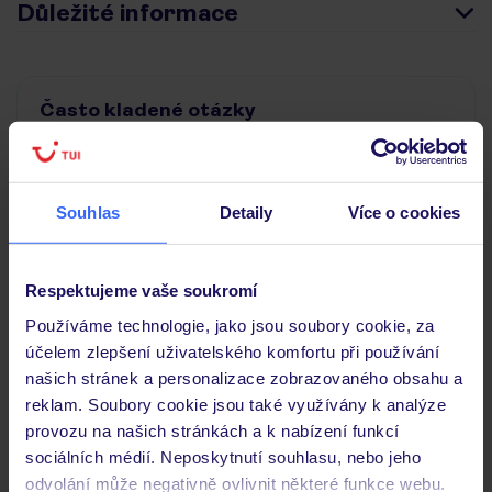
Důležité informace
Často kladené otázky
Jaké doklady jsou potřebné při cestování?
Budeme ubytováni ihned po příjezdu do hotelu?
Kam jít po přistání a vyzvednutí zavazadel?
Souhlas
Detaily
Více o cookies
Zobrazit další
Respektujeme vaše soukromí
Používáme technologie, jako jsou soubory cookie, za
Objevte další hotely v okolí
účelem zlepšení uživatelského komfortu při používání
našich stránek a personalizace zobrazovaného obsahu a
reklam. Soubory cookie jsou také využívány k analýze
provozu na našich stránkách a k nabízení funkcí
sociálních médií. Neposkytnutí souhlasu, nebo jeho
odvolání může negativně ovlivnit některé funkce webu.