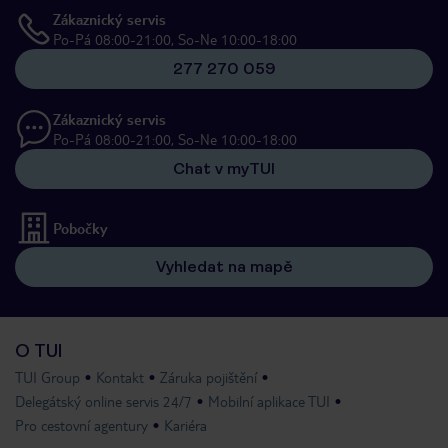
Zákaznický servis
Po-Pá 08:00-21:00, So-Ne 10:00-18:00
277 270 059
Zákaznický servis
Po-Pá 08:00-21:00, So-Ne 10:00-18:00
Chat v myTUI
Pobočky
Vyhledat na mapě
O TUI
TUI Group
Kontakt
Záruka pojištění
Delegátský online servis 24/7
Mobilní aplikace TUI
Pro cestovní agentury
Kariéra