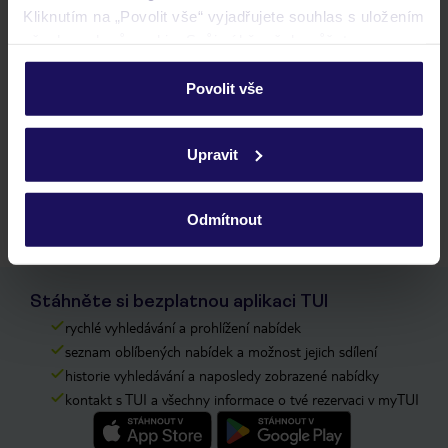
Kliknutím na „Povolit vše“ vyjadřujete souhlas s uložením
všech souborů cookie. Svůj výběr však můžete
personalizovat v sekci „Personalizace“.
Bluesun Hotel Soline
Povolit vše
CHORVATSKO
STŘEDNÍ DALMÁCIE
BRELA
Podrobné informace o souborech cookie naleznete v
zásadách používání souborů cookie
a
zásadách
Upravit
ochrany osobních údajů.
18 989 Kč/os.
Odmítnout
Stáhněte si bezplatnou aplikaci TUI
rychlé vyhledávání a prohlížení nabídek
seznam oblíbených nabídek a možnost jejich sdílení
historie vyhledávání a naposledy zobrazené nabídky
kontakt s TUI a všechny informace o tvé rezervaci v myTUI