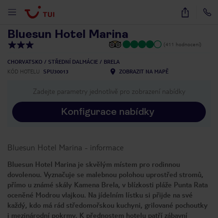
1
/
10
Bluesun Hotel Marina
(411 hodnocení)
CHORVATSKO
STŘEDNÍ DALMÁCIE
BRELA
KÓD HOTELU
SPU30013
ZOBRAZIT NA MAPĚ
Zadejte parametry jednotlivě pro zobrazení nabídky
Konfigurace nabídky
Bluesun Hotel Marina
-
informace
Bluesun Hotel Marina je skvělým místem pro rodinnou
dovolenou. Vyznačuje se malebnou polohou uprostřed stromů,
přímo u známé skály Kamena Brela, v blízkosti pláže Punta Rata
oceněné Modrou vlajkou. Na jídelním lístku si přijde na své
každý, kdo má rád středomořskou kuchyni, grilované pochoutky
i mezinárodní pokrmy. K přednostem hotelu patří zábavní