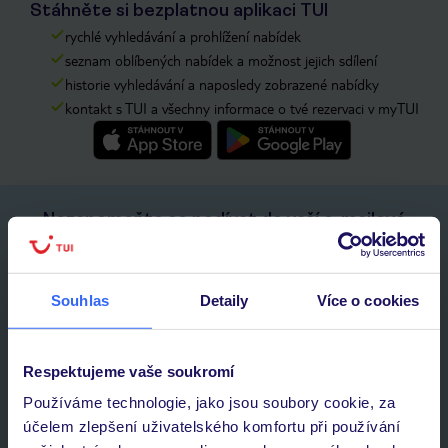
Stáhněte si bezplatnou aplikaci TUI
rychlé vyhledávání a prohlížení nabídek
seznam oblíbených nabídek a možnost jejich sdílení
historie vyhledávání a naposledy zobrazené nabídky
kontakt s TUI a všechny informace o tvé rezervaci v myTUI
Nezapomeňte se podívat do vaší e-mailové
schránky a registraci potvrdit!
Jméno:
Souhlas
Detaily
Více o cookies
E-MAIL
Respektujeme vaše soukromí
Používáme technologie, jako jsou soubory cookie, za
Přihlásit se k odběru
účelem zlepšení uživatelského komfortu při používání