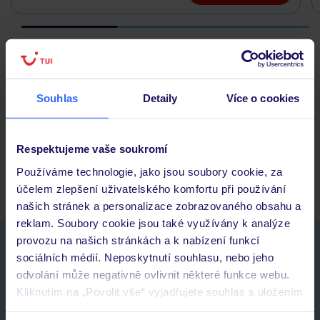
Stáhněte si bezplatnou aplikaci TUI
Souhlas
Detaily
Více o cookies
rychlé vyhledávání a prohlížení nabídek
seznam oblíbených nabídek a možnost jejich sdílení
historie vyhledávání a naposledy zobrazené nabídky
Respektujeme vaše soukromí
kontakt s TUI a všechny informace o tvé rezervaci v myTUI
Používáme technologie, jako jsou soubory cookie, za
účelem zlepšení uživatelského komfortu při používání
našich stránek a personalizace zobrazovaného obsahu a
reklam. Soubory cookie jsou také využívány k analýze
provozu na našich stránkách a k nabízení funkcí
Nezapomeňte se podívat do vaší e-mailové
sociálních médií. Neposkytnutí souhlasu, nebo jeho
schránky a registraci potvrdit!
odvolání může negativně ovlivnit některé funkce webu.
Jméno:
Kliknutím na „Povolit vše“ vyjadřujete souhlas s uložením
všech souborů cookie. Svůj výběr však můžete