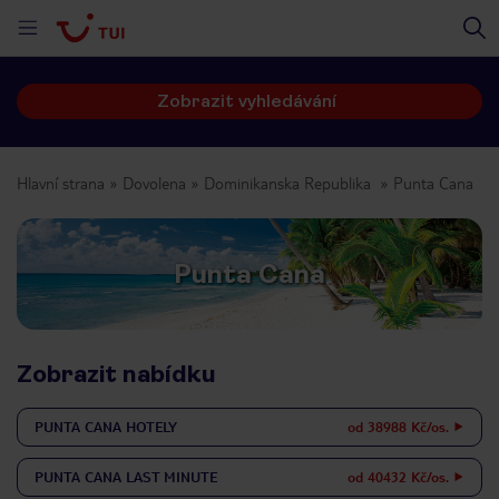
Zobrazit vyhledávání
Hlavní strana
Dovolena
Dominikanska Republika
Punta Cana
Punta Cana
Zobrazit nabídku
PUNTA CANA
HOTELY
od 38988 Kč/os.
PUNTA CANA
LAST MINUTE
od 40432 Kč/os.