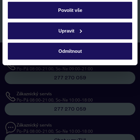
personalizovat v sekci „Personalizace“.
E-MAIL
Povolit vše
Podrobné informace o souborech cookie naleznete v
zásadách používání souborů cookie
a
zásadách
Přihlásit se k odběru
Upravit
ochrany osobních údajů.
Odmítnout
Kontaktujte nás
Telefonické rezervační centrum
Po-Pá 08:00-21:00, So-Ne 09:00-21:00
277 270 059
Zákaznický servis
Po-Pá 08:00-21:00, So-Ne 10:00-18:00
277 270 059
Zákaznický servis
Po-Pá 08:00-21:00, So-Ne 10:00-18:00