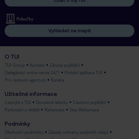
Chat v myTUI
Pobočky
Vyhledat na mapě
O TUI
TUI Group
Kontakt
Záruka pojištění
Delegátský online servis 24/7
Mobilní aplikace TUI
Pro cestovní agentury
Kariéra
Užitečné informace
Cestujte s TUI
Dovolená letecky
Cestovní pojištění
Parkování u letiště
Reklamace
Stav Reklamace
Podmínky
Obchodní podmínky
Zásady ochrany osobních údajů