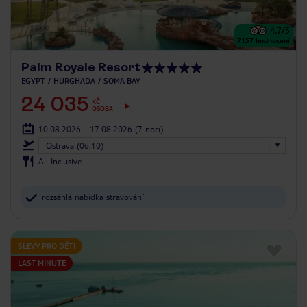
4.7
/5
7157
hodnocení
Palm Royale Resort
EGYPT
HURGHADA
SOMA BAY
24 035
KČ
OSOBA
10.08.2026 - 17.08.2026
(7 nocí)
Ostrava (06:10)
All Inclusive
rozsáhlá nabídka stravování
SLEVY PRO DĚTI
LAST MINUTE