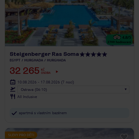
4.8
/5
2799
hodnocení
Steigenberger Ras Soma
EGYPT
HURGHADA
HURGHADA
32 265
KČ
OSOBA
10.08.2026 - 17.08.2026
(7 nocí)
Ostrava (06:10)
All Inclusive
apartmá s vlastním bazénem
SLEVY PRO DĚTI