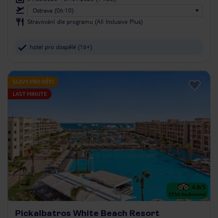
Ostrava (06:10)
Stravování dle programu (All Inclusive Plus)
hotel pro dospělé (16+)
SLEVY PRO DĚTI
LAST MINUTE
4.8
/5
3750
hodnocení
Pickalbatros White Beach Resort