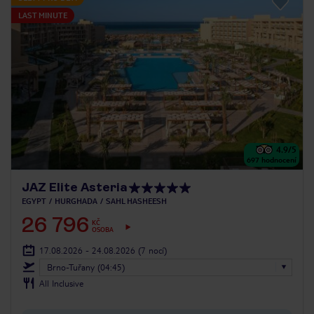
LAST MINUTE
4.9
/5
697
hodnocení
JAZ Elite Asteria
EGYPT
HURGHADA
SAHL HASHEESH
26 796
KČ
OSOBA
17.08.2026 - 24.08.2026
(7 nocí)
Brno-Tuřany (04:45)
All Inclusive