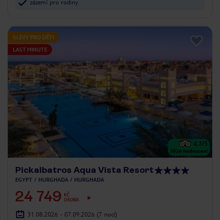
zázemí pro rodiny
SLEVY PRO DĚTI
LAST MINUTE
4.7
/5
3826
hodnocení
Pickalbatros Aqua Vista Resort
EGYPT
HURGHADA
HURGHADA
24 749
KČ
OSOBA
31.08.2026 - 07.09.2026
(7 nocí)