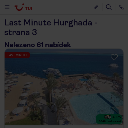
Last Minute Hurghada -
strana 3
Nalezeno 61 nabídek
LAST MINUTE
4.5
/5
10548
hodnocení