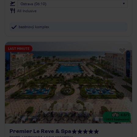
Ostrava (06:10)
All Inclusive
bazénový komplex
LAST MINUTE
4.8
/5
12853
hodnocení
Premier Le Reve & Spa