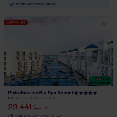
bohatá volnočasová nabídka
LAST MINUTE
4.9
/5
2676
hodnocení
Pickalbatros Blu Spa Resort
EGYPT
HURGHADA
HURGHADA
29 441
KČ
OSOBA
31.08.2026 - 07.09.2026
(7 nocí)