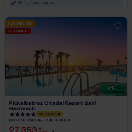
Wi-Fi v hotelu zdarma
SLEVY PRO DĚTI
LAST MINUTE
4.5
/5
4763
hodnocení
Pickalbatros Citadel Resort Sahl
Hasheesh
Pouze v TUI
EGYPT
HURGHADA
SAHL HASHEESH
27 353
KČ