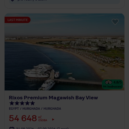
LAST MINUTE
4.8
/5
94
hodnocení
Rixos Premium Magawish Bay View
EGYPT
HURGHADA
HURGHADA
54 648
KČ
OSOBA
31.08.2026 - 07.09.2026
(7 nocí)