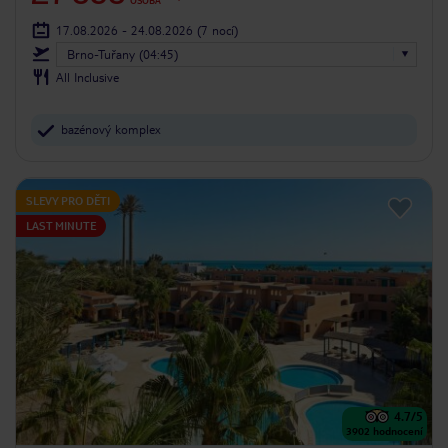
OSOBA
17.08.2026 - 24.08.2026
(7 nocí)
Brno-Tuřany (04:45)
All Inclusive
bazénový komplex
SLEVY PRO DĚTI
LAST MINUTE
4.7
/5
3902
hodnocení