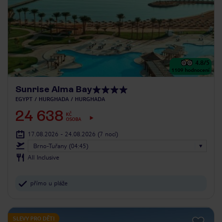
4.8
/5
1109
hodnocení
Sunrise Alma Bay
EGYPT
HURGHADA
HURGHADA
24 638
KČ
OSOBA
17.08.2026 - 24.08.2026
(7 nocí)
Brno-Tuřany (04:45)
All Inclusive
přímo u pláže
SLEVY PRO DĚTI