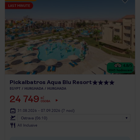
LAST MINUTE
4.8
/5
3045
hodnocení
Pickalbatros Aqua Blu Resort
EGYPT
HURGHADA
HURGHADA
24 749
KČ
OSOBA
31.08.2026 - 07.09.2026
(7 nocí)
Ostrava (06:10)
All Inclusive