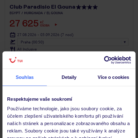
Club Paradisio El Gouna
EGYPT
HURGHADA
EL GOUNA
27 625
KČ
OSOBA
27.08.2026 - 03.09.2026
(7 nocí)
Praha (00:50)
All Inclusive
pro rodiny s dětmi
Souhlas
Detaily
Více o cookies
SLEVY PRO DĚTI
LAST MINUTE
Respektujeme vaše soukromí
Používáme technologie, jako jsou soubory cookie, za
účelem zlepšení uživatelského komfortu při používání
našich stránek a personalizace zobrazovaného obsahu a
reklam. Soubory cookie jsou také využívány k analýze