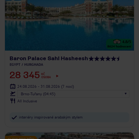
4.8
/5
8624
hodnocení
Baron Palace Sahl Hasheesh
EGYPT
HURGHADA
28 345
KČ
OSOBA
24.08.2026 - 31.08.2026
(7 nocí)
Brno-Tuřany (04:45)
All Inclusive
interiéry inspirované arabským stylem