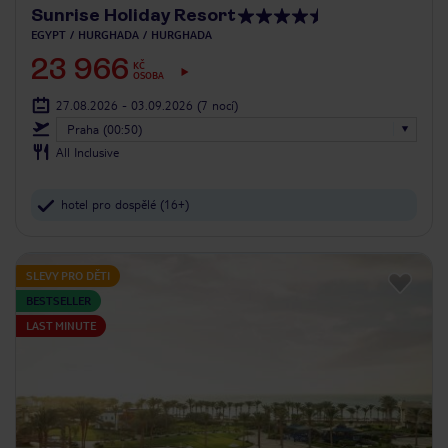
Sunrise Holiday Resort
EGYPT
HURGHADA
HURGHADA
23 966
KČ
OSOBA
27.08.2026 - 03.09.2026
(7 nocí)
Praha (00:50)
All Inclusive
hotel pro dospělé (16+)
SLEVY PRO DĚTI
BESTSELLER
LAST MINUTE