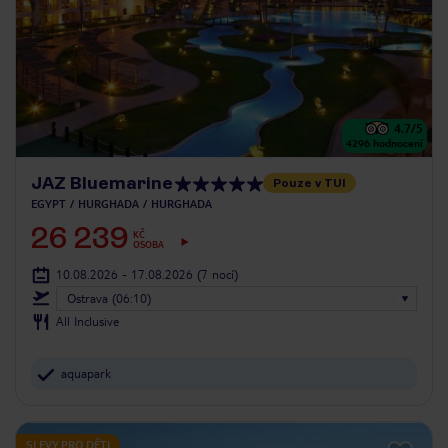
4.7
/5
4296
hodnocení
JAZ Bluemarine
Pouze v TUI
EGYPT
HURGHADA
HURGHADA
26 239
KČ
OSOBA
10.08.2026 - 17.08.2026
(7 nocí)
Ostrava (06:10)
All Inclusive
aquapark
SLEVY PRO DĚTI