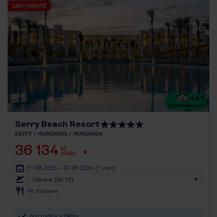
LAST MINUTE
4.8
/5
2936
hodnocení
Serry Beach Resort
EGYPT
HURGHADA
HURGHADA
36 134
KČ
OSOBA
31.08.2026 - 07.09.2026
(7 nocí)
Ostrava (06:10)
All Inclusive
pro rodiny s dětmi