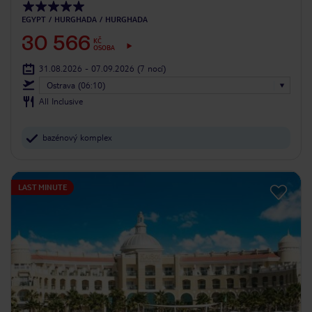
EGYPT
HURGHADA
HURGHADA
30 566
KČ
OSOBA
31.08.2026 - 07.09.2026
(7 nocí)
Ostrava (06:10)
All Inclusive
bazénový komplex
LAST MINUTE