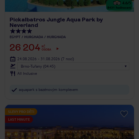
4.6
/5
8431
hodnocení
Pickalbatros Jungle Aqua Park by
Neverland
EGYPT
HURGHADA
HURGHADA
26 204
KČ
OSOBA
24.08.2026 - 31.08.2026
(7 nocí)
Brno-Tuřany (04:45)
All Inclusive
aquapark s bazénovým komplexem
SLEVY PRO DĚTI
LAST MINUTE