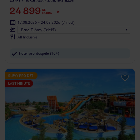
EGYPT
HURGHADA
SAHL HASHEESH
24 899
KČ
OSOBA
17.08.2026 - 24.08.2026
(7 nocí)
Brno-Tuřany (04:45)
All Inclusive
hotel pro dospělé (16+)
SLEVY PRO DĚTI
LAST MINUTE