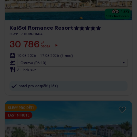
4.8
/5
5035
hodnocení
KaiSol Romance Resort
EGYPT
HURGHADA
30 786
KČ
OSOBA
10.08.2026 - 17.08.2026
(7 nocí)
Ostrava (06:10)
All Inclusive
hotel pro dospělé (16+)
SLEVY PRO DĚTI
LAST MINUTE