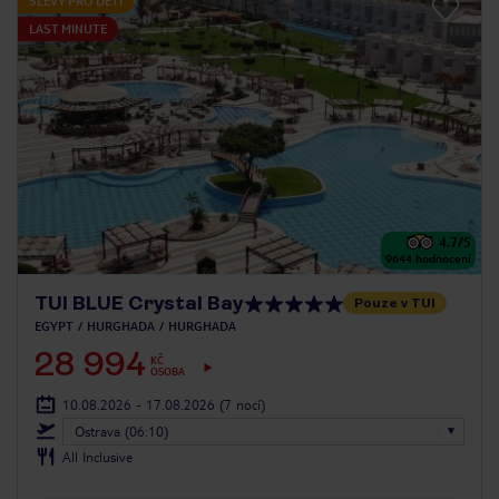
SLEVY PRO DĚTI
LAST MINUTE
4.7
/5
9644
hodnocení
TUI BLUE Crystal Bay
Pouze v TUI
EGYPT
HURGHADA
HURGHADA
28 994
KČ
OSOBA
10.08.2026 - 17.08.2026
(7 nocí)
Ostrava (06:10)
All Inclusive