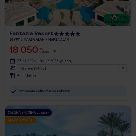
4.4
/5
5981
hodnocení
Fantazia Resort
EGYPT
MARSA ALAM
MARSA ALAM
18 050
KČ
OSOBA
27.11.2026 - 04.12.2026
(6 nocí)
Ostrava (14:30)
All Inclusive
rozmanitá volnočasová nabídka
ZÁLOHA 5 % ZIMA 2026/27
SLEVY PRO DĚTI