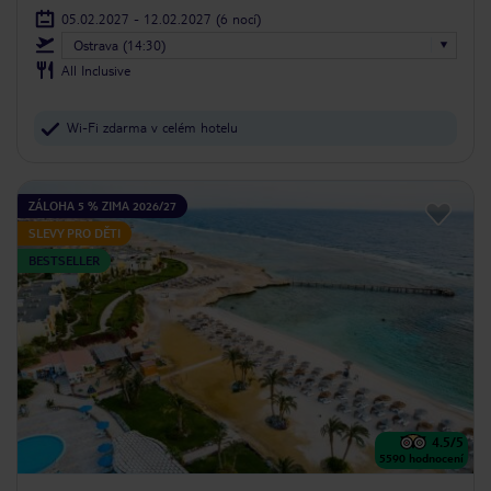
05.02.2027 - 12.02.2027
(6 nocí)
Ostrava (14:30)
All Inclusive
Wi-Fi zdarma v celém hotelu
ZÁLOHA 5 % ZIMA 2026/27
SLEVY PRO DĚTI
BESTSELLER
4.5
/5
5590
hodnocení