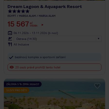
Dream Lagoon & Aquapark Resort
EGYPT
MARSA ALAM
MARSA ALAM
15 567
KČ
OSOBA
06.11.2026 - 13.11.2026
(6 nocí)
Ostrava (14:30)
All Inclusive
bazénový komplex a sportovní zařízení
20 osob právě prohlíží tento hotel
ZÁLOHA 5 % ZIMA 2026/27
SLEVY PRO DĚTI