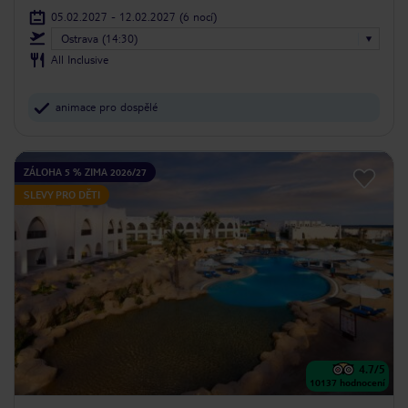
05.02.2027 - 12.02.2027
(6 nocí)
Ostrava (14:30)
All Inclusive
animace pro dospělé
ZÁLOHA 5 % ZIMA 2026/27
SLEVY PRO DĚTI
4.7
/5
10137
hodnocení