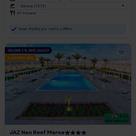
Ostrava (10:55)
All Inclusive
hotel vhodný pro rodiny s dětmi
ZÁLOHA 5 % ZIMA 2026/27
SLEVY PRO DĚTI
4.5
/5
4063
hodnocení
JAZ Neo Reef Marsa