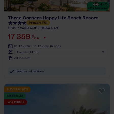
4.7
/5
4719
hodnocení
Three Corners Happy Life Beach Resort
Pouze v TUI
EGYPT
MARSA ALAM
MARSA ALAM
17 359
KČ
OSOBA
04.12.2026 - 11.12.2026
(6 nocí)
Ostrava (14:30)
All Inclusive
bazén se skluzavkami
SLEVY PRO DĚTI
BESTSELLER
LAST MINUTE