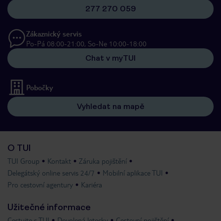
277 270 059
Zákaznický servis
Po-Pá 08:00-21:00, So-Ne 10:00-18:00
Chat v myTUI
Pobočky
Vyhledat na mapě
O TUI
TUI Group
Kontakt
Záruka pojištění
Delegátský online servis 24/7
Mobilní aplikace TUI
Pro cestovní agentury
Kariéra
Užitečné informace
Cestujte s TUI
Dovolená letecky
Cestovní pojištění