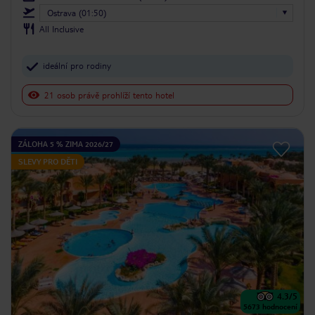
Ostrava (01:50)
All Inclusive
ideální pro rodiny
21 osob právě prohlíží tento hotel
ZÁLOHA 5 % ZIMA 2026/27
SLEVY PRO DĚTI
4.3
/5
5673
hodnocení