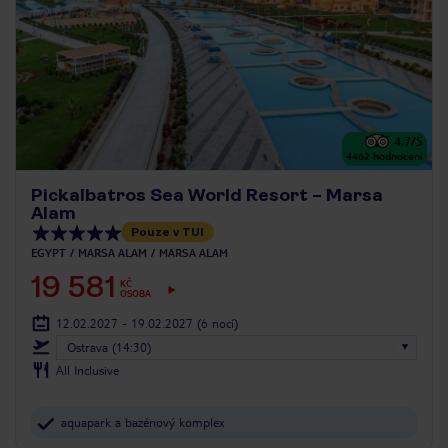
4.7
/5
4462
hodnocení
Pickalbatros Sea World Resort – Marsa
Alam
Pouze v TUI
EGYPT
MARSA ALAM
MARSA ALAM
19 581
KČ
OSOBA
12.02.2027 - 19.02.2027
(6 nocí)
Ostrava (14:30)
All Inclusive
aquapark a bazénový komplex