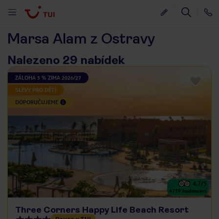
Marsa Alam z Ostravy
Nalezeno 29 nabídek
ZÁLOHA 5 % ZIMA 2026/27
SLEVY PRO DĚTI
DOPORUČUJEME
4.7
/5
4719
hodnocení
Three Corners Happy Life Beach Resort
Pouze v TUI