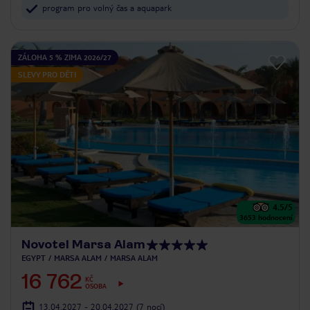
program pro volný čas a aquapark
ZÁLOHA 5 % ZIMA 2026/27
SLEVY PRO DĚTI
4.5
/5
3653
hodnocení
Novotel Marsa Alam
EGYPT
MARSA ALAM
MARSA ALAM
16 762
KČ
OSOBA
13.04.2027 - 20.04.2027
(7 nocí)