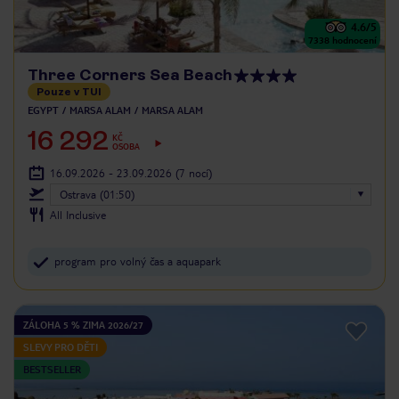
4.6
/5
7338
hodnocení
Three Corners Sea Beach
Pouze v TUI
EGYPT
MARSA ALAM
MARSA ALAM
16 292
KČ
OSOBA
16.09.2026 - 23.09.2026
(7 nocí)
Ostrava (01:50)
All Inclusive
program pro volný čas a aquapark
ZÁLOHA 5 % ZIMA 2026/27
SLEVY PRO DĚTI
BESTSELLER