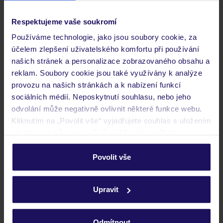
Respektujeme vaše soukromí
Používáme technologie, jako jsou soubory cookie, za
účelem zlepšení uživatelského komfortu při používání
našich stránek a personalizace zobrazovaného obsahu a
reklam. Soubory cookie jsou také využívány k analýze
provozu na našich stránkách a k nabízení funkcí
sociálních médií. Neposkytnutí souhlasu, nebo jeho
4.4
/5
odvolání může negativně ovlivnit některé funkce webu.
3120
hodnocení
Kliknutím na „Povolit vše“ vyjadřujete souhlas s uložením
Swissôtel Resort El Quseir
všech souborů cookie. Svůj výběr však můžete
EGYPT
MARSA ALAM
EL QUSEIR
personalizovat v sekci „Personalizace“.
17 510
KČ
Povolit vše
OSOBA
Podrobné informace o souborech cookie naleznete v
24.08.2026 - 31.08.2026
(7 nocí)
zásadách používání souborů cookie
a
zásadách
Ostrava (06:10)
Upravit
ochrany osobních údajů.
All Inclusive
amfiteátr a zábavní program
Odmítnout