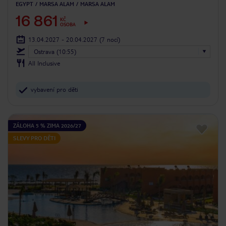
EGYPT
MARSA ALAM
MARSA ALAM
16 861
KČ
OSOBA
13.04.2027 - 20.04.2027
(7 nocí)
Ostrava (10:55)
All Inclusive
vybavení pro děti
ZÁLOHA 5 % ZIMA 2026/27
SLEVY PRO DĚTI