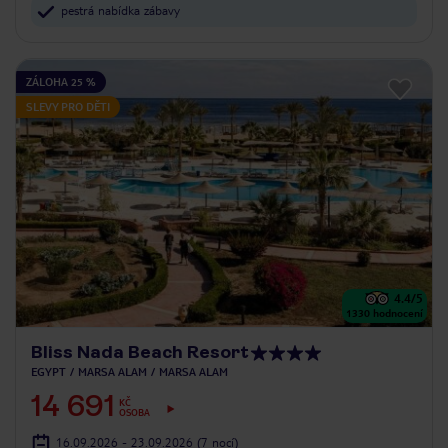
pestrá nabídka zábavy
ZÁLOHA 25 %
SLEVY PRO DĚTI
4.4
/5
1330
hodnocení
Bliss Nada Beach Resort
EGYPT
MARSA ALAM
MARSA ALAM
14 691
KČ
OSOBA
16.09.2026 - 23.09.2026
(7 nocí)