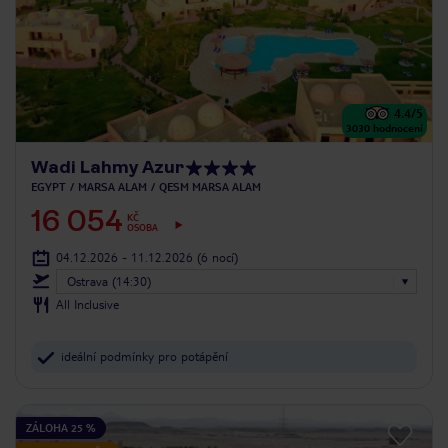
4.4
/5
3030
hodnocení
Wadi Lahmy Azur
EGYPT
MARSA ALAM
QESM MARSA ALAM
16 054
KČ
OSOBA
04.12.2026 - 11.12.2026
(6 nocí)
Ostrava (14:30)
All Inclusive
ideální podmínky pro potápění
ZÁLOHA 25 %