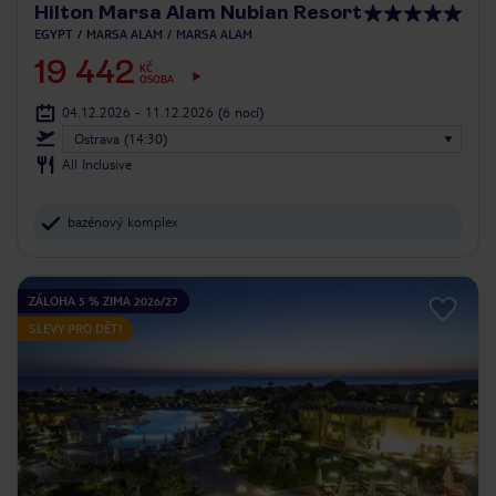
Hilton Marsa Alam Nubian Resort
EGYPT
MARSA ALAM
MARSA ALAM
19 442
KČ
OSOBA
04.12.2026 - 11.12.2026
(6 nocí)
Ostrava (14:30)
All Inclusive
bazénový komplex
ZÁLOHA 5 % ZIMA 2026/27
SLEVY PRO DĚTI