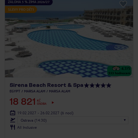
ZÁLOHA 5 % ZIMA 2026/27
SLEVY PRO DĚTI
4.7
/5
533
hodnocení
Sirena Beach Resort & Spa
EGYPT
MARSA ALAM
MARSA ALAM
18 821
KČ
OSOBA
19.02.2027 - 26.02.2027
(6 nocí)
Ostrava (14:30)
All Inclusive