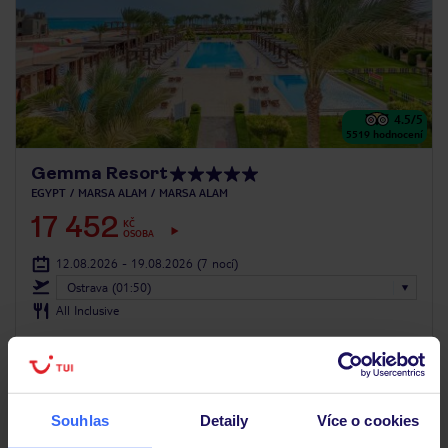
4.5
/5
5519
hodnocení
Gemma Resort
EGYPT
MARSA ALAM
MARSA ALAM
17 452
KČ
OSOBA
12.08.2026 - 19.08.2026
(7 nocí)
Ostrava (01:50)
All Inclusive
lehátka a slunečníky na pláži v ceně ubytování
Souhlas
Detaily
Více o cookies
LAST MINUTE