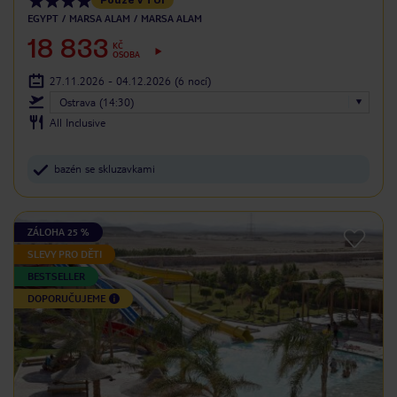
EGYPT
MARSA ALAM
MARSA ALAM
18 833
KČ
OSOBA
27.11.2026 - 04.12.2026
(6 nocí)
Ostrava (14:30)
All Inclusive
bazén se skluzavkami
ZÁLOHA 25 %
SLEVY PRO DĚTI
BESTSELLER
DOPORUČUJEME