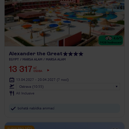
4.6
/5
1928
hodnocení
Alexander the Great
EGYPT
MARSA ALAM
MARSA ALAM
13 317
KČ
OSOBA
13.04.2027 - 20.04.2027
(7 nocí)
Ostrava (10:55)
All Inclusive
bohatá nabídka animací
SLEVY PRO DĚTI