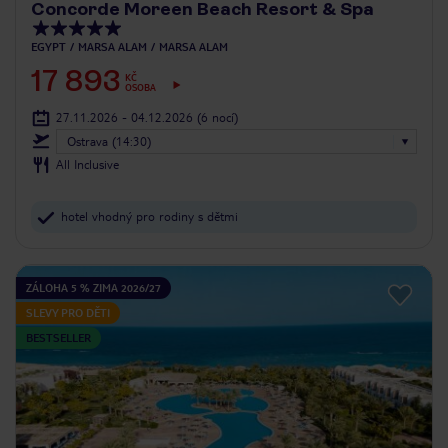
Concorde Moreen Beach Resort & Spa
EGYPT
MARSA ALAM
MARSA ALAM
17 893
KČ
OSOBA
27.11.2026 - 04.12.2026
(6 nocí)
Ostrava (14:30)
All Inclusive
hotel vhodný pro rodiny s dětmi
ZÁLOHA 5 % ZIMA 2026/27
SLEVY PRO DĚTI
BESTSELLER