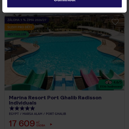
ZÁLOHA 5 % ZIMA 2026/27
SLEVY PRO DĚTI
BESTSELLER
4.6
/5
3536
hodnocení
Marina Resort Port Ghalib Radisson
Individuals
EGYPT
MARSA ALAM
PORT GHALIB
17 609
KČ
OSOBA