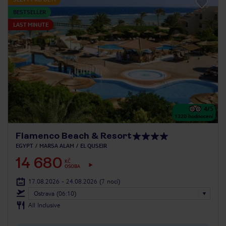
BESTSELLER
LAST MINUTE
4
/5
1320
hodnocení
Flamenco Beach & Resort
EGYPT
MARSA ALAM
EL QUSEIR
14 680
KČ
OSOBA
17.08.2026 - 24.08.2026
(7 nocí)
Ostrava (06:10)
All Inclusive