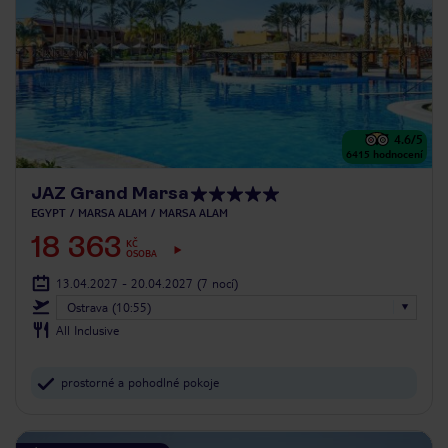
4.6
/5
6415
hodnocení
JAZ Grand Marsa
EGYPT
MARSA ALAM
MARSA ALAM
18 363
KČ
OSOBA
13.04.2027 - 20.04.2027
(7 nocí)
Ostrava (10:55)
All Inclusive
prostorné a pohodlné pokoje