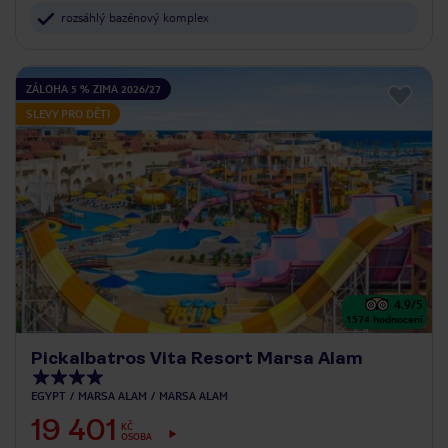
rozsáhlý bazénový komplex
ZÁLOHA 5 % ZIMA 2026/27
SLEVY PRO DĚTI
4.9
/5
1574
hodnocení
Pickalbatros Vita Resort Marsa Alam
EGYPT
MARSA ALAM
MARSA ALAM
19 401
KČ
OSOBA