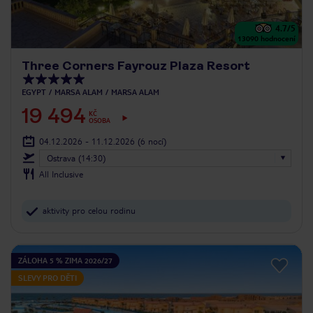
4.7
/5
13090
hodnocení
Three Corners Fayrouz Plaza Resort
EGYPT
MARSA ALAM
MARSA ALAM
19 494
KČ
OSOBA
04.12.2026 - 11.12.2026
(6 nocí)
Ostrava (14:30)
All Inclusive
aktivity pro celou rodinu
ZÁLOHA 5 % ZIMA 2026/27
SLEVY PRO DĚTI