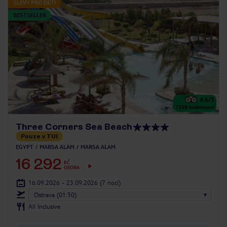
SLEVY PRO DĚTI
BESTSELLER
4.6
/5
7338
hodnocení
Three Corners Sea Beach
Pouze v TUI
EGYPT
MARSA ALAM
MARSA ALAM
16 292
KČ
OSOBA
16.09.2026 - 23.09.2026
(7 nocí)
Ostrava (01:50)
All Inclusive