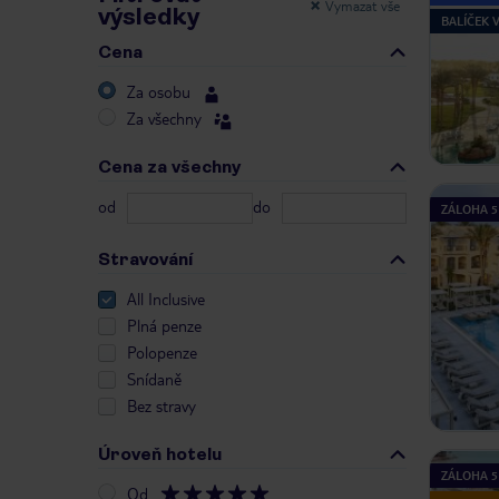
Vymazat vše
výsledky
BALÍČEK
Cena
Za osobu
Za všechny
Cena za všechny
od
do
ZÁLOHA 5
Stravování
All Inclusive
Plná penze
Polopenze
Snídaně
Bez stravy
Úroveň hotelu
ZÁLOHA 5
Od