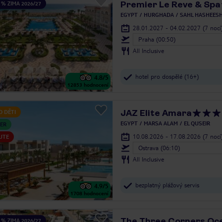
Premier Le Reve & Spa
 % ZIMA 2026/27
EGYPT
HURGHADA
SAHL HASHEES
28.01.2027 - 04.02.2027
(7 nocí
Praha (00:50)
All Inclusive
hotel pro dospělé (16+)
4.8
/5
12853
hodnocení
JAZ Elite Amara
O DĚTI
EGYPT
MARSA ALAM
EL QUSEIR
ER
10.08.2026 - 17.08.2026
(7 nocí
UTE
Ostrava (06:10)
All Inclusive
bezplatný plážový servis
4.9
/5
1708
hodnocení
The Three Corners Oc
 % ZIMA 2026/27