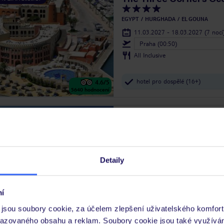
EGYPT
HURGHADA
EL GOUNA
11.03.2027 - 18.03.2027
(7 nocí
Praha (00:50)
All Inclusive
hotel pro dospělé (16+)
4.6
/5
5640
hodnocení
Iberotel Makadi Beach
 % ZIMA 2026/27
EGYPT
HURGHADA
MAKADI BAY
28.01.2027 - 04.02.2027
(7 nocí
Praha (00:50)
Detaily
All Inclusive
bazénový komplex a aquapark
4.8
/5
í
4138
hodnocení
jsou soubory cookie, za účelem zlepšení uživatelského komfort
razovaného obsahu a reklam. Soubory cookie jsou také využívá