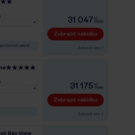
)
31 047
KČ
OSOBA
Zobrazit nabídku
portovních aktivit
Zobrazit více
»
ma
)
31 175
KČ
OSOBA
Zobrazit nabídku
Zobrazit více
»
sh Bay View