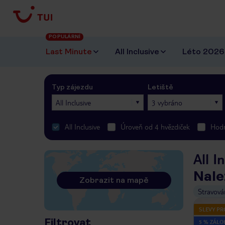
POPULÁRNÍ
Last Minute
All Inclusive
Léto 2026
Typ zájezdu
Letiště
All Inclusive
3 vybráno
All Inclusive
Úroveň od 4 hvězdiček
Hodn
All I
Nale
Zobrazit na mapě
Stravová
SLEVY PR
Filtrovat
5 % ZÁLO