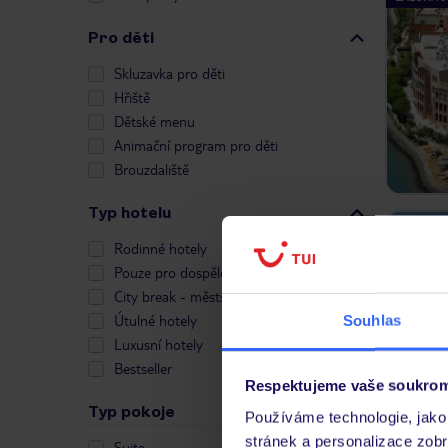
Pro děti
Skluzavka pro děti
Hřiště
Dětské menu
Animační program pro děti
Brouzdaliště
Typ hotelu
ZÁLOHA 5
Rodinné hotely
Pouze pro dospělé
City break - městské hotely
Útulné hotely
Souhlas
Luxusní hotely
Bestseller
Respektujeme vaše soukrom
Typ pokoje
Používáme technologie, jako 
stránek a personalizace zob
Suite