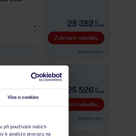
)
25 352
KČ
OSOBA
Zobrazit nabídku
Zobrazit více
»
)
25 526
KČ
OSOBA
Více o cookies
Zobrazit nabídku
Zobrazit více
»
u při používání našich
ny k analýze provozu na