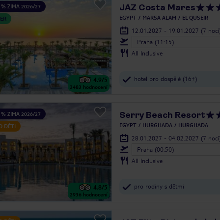
JAZ Costa Mares
 % ZIMA 2026/27
EGYPT
MARSA ALAM
EL QUSEIR
ER
12.01.2027 - 19.01.2027
(7 nocí
Praha (11:15)
All Inclusive
hotel pro dospělé (16+)
4.9
/5
3483
hodnocení
Serry Beach Resort
 % ZIMA 2026/27
EGYPT
HURGHADA
HURGHADA
O DĚTI
28.01.2027 - 04.02.2027
(7 nocí
Praha (00:50)
All Inclusive
pro rodiny s dětmi
4.8
/5
2936
hodnocení