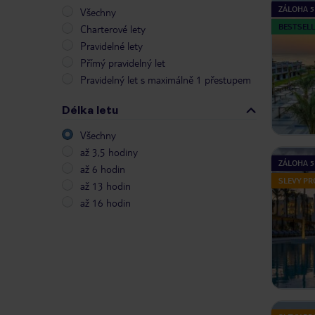
ZÁLOHA 5
Všechny
BESTSELL
Charterové lety
Pravidelné lety
Přímý pravidelný let
Pravidelný let s maximálně 1 přestupem
Délka letu
Všechny
až 3,5 hodiny
ZÁLOHA 5
až 6 hodin
SLEVY PR
až 13 hodin
až 16 hodin