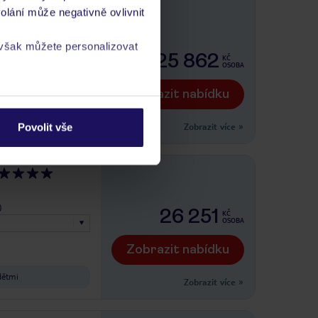
Alaya
olání může negativně ovlivnit
 však můžete personalizovat
)
25 862
KČ
OSOBA
Zobrazit nabídku
a
zásadách ochrany
Zobrazit více
»
Povolit vše
)
26 251
KČ
OSOBA
Zobrazit nabídku
dětmi
Zobrazit více
»