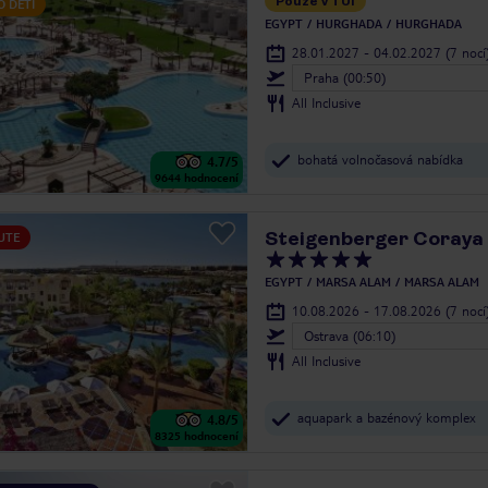
Pouze v TUI
O DĚTI
EGYPT
HURGHADA
HURGHADA
28.01.2027 - 04.02.2027
(7 nocí
Praha (00:50)
All Inclusive
bohatá volnočasová nabídka
4.7
/5
9644
hodnocení
Steigenberger Coraya
UTE
EGYPT
MARSA ALAM
MARSA ALAM
10.08.2026 - 17.08.2026
(7 nocí
Ostrava (06:10)
All Inclusive
aquapark a bazénový komplex
4.8
/5
8325
hodnocení