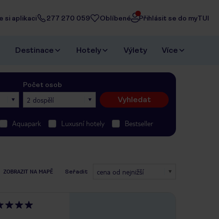
 si aplikaci
277 270 059
Oblíbené
Přihlásit se do myTUI
Destinace
Hotely
Výlety
Více
Počet osob
Vyhledat
2 dospělí
Aquapark
Luxusní hotely
Bestseller
cena od nejnižší
ZOBRAZIT NA MAPĚ
Seřadit