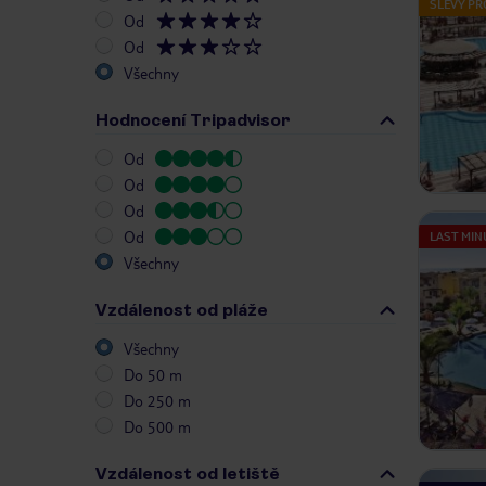
SLEVY PR
Od
Od
Všechny
Hodnocení Tripadvisor
Od
Od
Od
Od
LAST MIN
Všechny
Vzdálenost od pláže
Všechny
Do 50 m
Do 250 m
Do 500 m
Vzdálenost od letiště