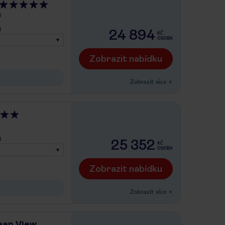
H
)
24 894
KČ
OSOBA
Zobrazit nabídku
Zobrazit více
»
)
25 352
KČ
OSOBA
Zobrazit nabídku
Zobrazit více
»
ean View