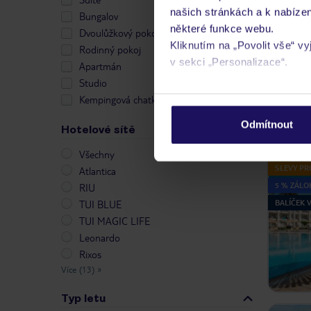
LAST MIN
našich stránkách a k nabízen
Bungalov
některé funkce webu.
Dvoulůžkový pokoj
Kliknutím na „Povolit vše“ v
Rodinný pokoj
v sekci „Personalizace“.
Apartmán
Studio
Podrobné informace o soubo
Kempingová chatka
osobních údajů.
Odmítnout
Hotelové sítě
Všechny
SLEVY PR
Atlantica
5 % ZÁLO
RIU
BALÍČEK
TUI BLUE
TUI MAGIC LIFE
Leonardo
Rixos
Více (13)
»
Typ letu