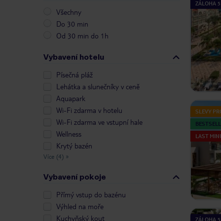
ZÁLOHA 5
Všechny
Do 30 min
Od 30 min do 1h
Vybavení hotelu
Písečná pláž
Lehátka a slunečníky v ceně
Aquapark
Wi-Fi zdarma v hotelu
SLEVY PR
Wi-Fi zdarma ve vstupní hale
BESTSELL
Wellness
LAST MIN
Krytý bazén
Více (4)
»
Vybavení pokoje
Přímý vstup do bazénu
Výhled na moře
Kuchyňský kout
ZÁLOHA 5