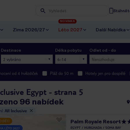
Stáhněte
Wpisz frazę, której szukasz
NOVINKA
Zima 2026/27
Léto 2027
Další Nabídka
Destinace
Délka pobytu
Odlet od - do
2 vybráno
6-14
Nerozhoduje
ocení od 4 hvězdiček
Pláž do 50 m
Hotely jen pro dospělé
nclusive Egypt - strana 5
zeno 96 nabídek
ní
:
All Inclusive
Palm Royale Resort
O DĚTI
EGYPT
HURGHADA
SOMA BAY
HA LÉTO 2027