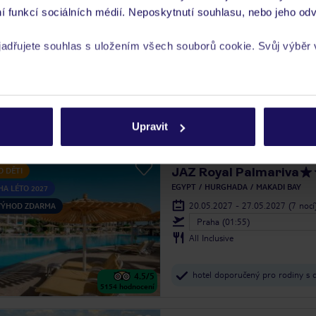
Steigenberger Resort 
UTE
í funkcí sociálních médií. Neposkytnutí souhlasu, nebo jeho odv
EGYPT
MARSA ALAM
MARSA ALAM
yjadřujete souhlas s uložením všech souborů cookie. Svůj výběr
10.08.2026 - 17.08.2026
(7 nocí
Ostrava (06:10)
All Inclusive
rech cookie naleznete v
zásadách používání souborů cookie
bohatá volnočasová nabídka
4.9
/5
Upravit
2658
hodnocení
JAZ Royal Palmariva
O DĚTI
EGYPT
HURGHADA
MAKADI BAY
HA LÉTO 2027
20.05.2027 - 27.05.2027
(7 nocí
 VÝHOD ZDARMA
Praha (01:55)
All Inclusive
hotel doporučený pro rodiny s 
4.5
/5
5154
hodnocení