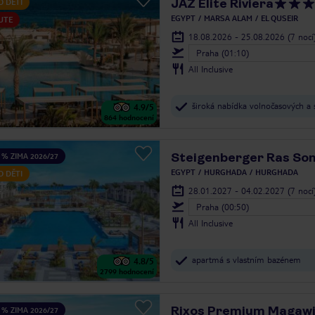
JAZ Elite Riviera
O DĚTI
EGYPT
MARSA ALAM
EL QUSEIR
UTE
18.08.2026 - 25.08.2026
(7 nocí
Praha (01:10)
All Inclusive
široká nabídka volnočasových a s
4.9
/5
864
hodnocení
Steigenberger Ras So
 % ZIMA 2026/27
EGYPT
HURGHADA
HURGHADA
O DĚTI
28.01.2027 - 04.02.2027
(7 nocí
Praha (00:50)
All Inclusive
apartmá s vlastním bazénem
4.8
/5
2799
hodnocení
Rixos Premium Magawi
 % ZIMA 2026/27