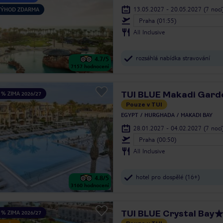
13.05.2027 - 20.05.2027
(7 nocí
 VÝHOD ZDARMA
Praha (01:55)
All Inclusive
rozsáhlá nabídka stravování
4.7
/5
7157
hodnocení
TUI BLUE Makadi Gard
 % ZIMA 2026/27
Pouze v TUI
EGYPT
HURGHADA
MAKADI BAY
28.01.2027 - 04.02.2027
(7 nocí
Praha (00:50)
All Inclusive
hotel pro dospělé (16+)
4.8
/5
3160
hodnocení
TUI BLUE Crystal Bay
 % ZIMA 2026/27