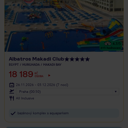
4.7
/5
615
hodnocení
Albatros Makadi Club
EGYPT
HURGHADA
MAKADI BAY
18 189
KČ
OSOBA
26.11.2026 - 03.12.2026
(7 nocí)
Praha (00:50)
All Inclusive
bazénový komplex s aquaparkem