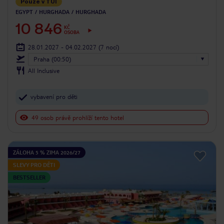
Pouze v TUI
EGYPT
HURGHADA
HURGHADA
10 846
KČ
OSOBA
28.01.2027 - 04.02.2027
(7 nocí)
Praha (00:50)
All Inclusive
vybavení pro děti
49 osob právě prohlíží tento hotel
ZÁLOHA 5 % ZIMA 2026/27
SLEVY PRO DĚTI
BESTSELLER