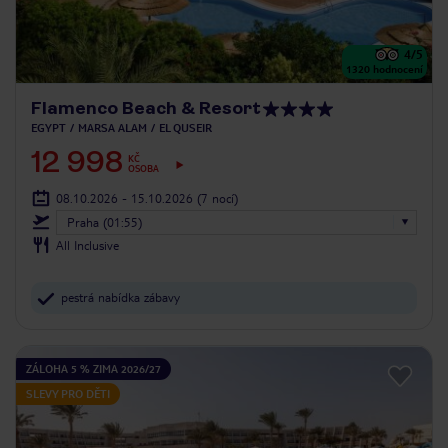
4
/5
1320
hodnocení
Flamenco Beach & Resort
EGYPT
MARSA ALAM
EL QUSEIR
12 998
KČ
OSOBA
08.10.2026 - 15.10.2026
(7 nocí)
Praha (01:55)
All Inclusive
pestrá nabídka zábavy
ZÁLOHA 5 % ZIMA 2026/27
SLEVY PRO DĚTI