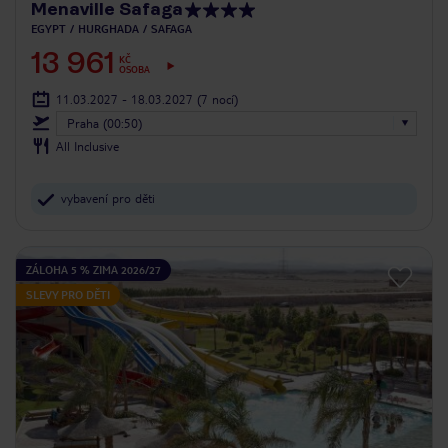
Menaville Safaga
EGYPT
HURGHADA
SAFAGA
13 961
KČ
OSOBA
11.03.2027 - 18.03.2027
(7 nocí)
Praha (00:50)
All Inclusive
vybavení pro děti
ZÁLOHA 5 % ZIMA 2026/27
SLEVY PRO DĚTI