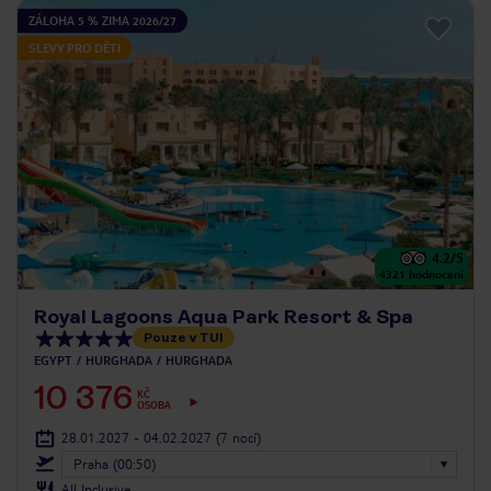
ZÁLOHA 5 % ZIMA 2026/27
SLEVY PRO DĚTI
4.2
/5
4321
hodnocení
Royal Lagoons Aqua Park Resort & Spa
Pouze v TUI
EGYPT
HURGHADA
HURGHADA
10 376
KČ
OSOBA
28.01.2027 - 04.02.2027
(7 nocí)
Praha (00:50)
All Inclusive