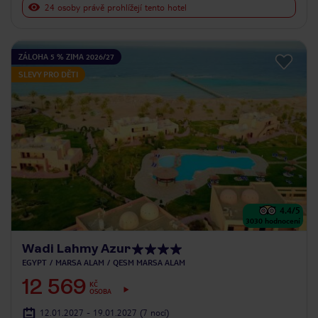
24 osoby právě prohlížejí tento hotel
ZÁLOHA 5 % ZIMA 2026/27
SLEVY PRO DĚTI
4.4
/5
3030
hodnocení
Wadi Lahmy Azur
EGYPT
MARSA ALAM
QESM MARSA ALAM
12 569
KČ
OSOBA
12.01.2027 - 19.01.2027
(7 nocí)