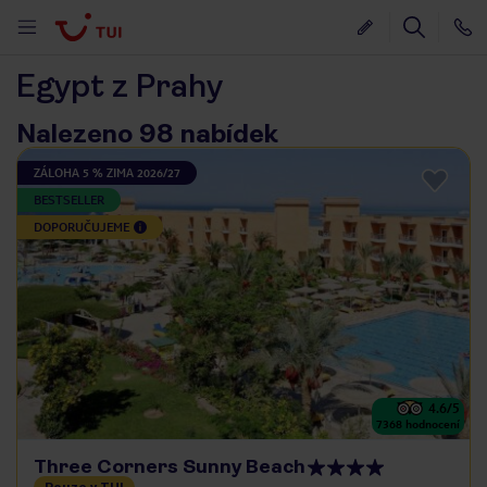
Egypt z Prahy
Nalezeno 98 nabídek
ZÁLOHA 5 % ZIMA 2026/27
BESTSELLER
DOPORUČUJEME
4.6
/5
7368
hodnocení
Three Corners Sunny Beach
Pouze v TUI