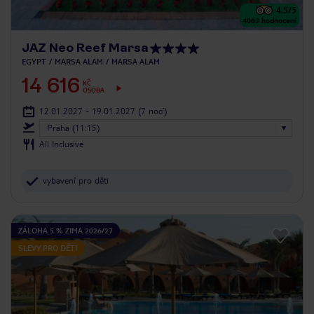
4.5
/5
4063
hodnocení
JAZ Neo Reef Marsa
EGYPT
MARSA ALAM
MARSA ALAM
14 616
KČ
OSOBA
12.01.2027 - 19.01.2027
(7 nocí)
Praha (11:15)
All Inclusive
vybavení pro děti
ZÁLOHA 5 % ZIMA 2026/27
SLEVY PRO DĚTI