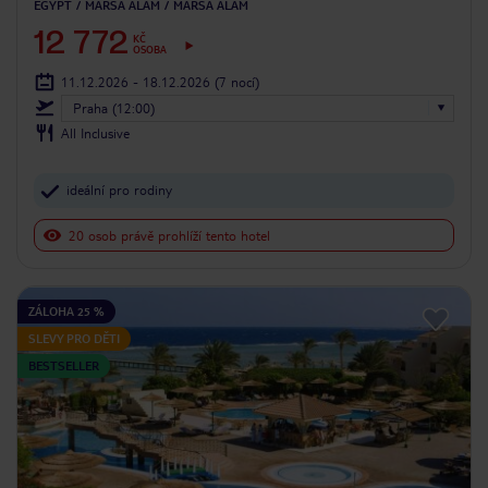
EGYPT
MARSA ALAM
MARSA ALAM
12 772
KČ
OSOBA
11.12.2026 - 18.12.2026
(7 nocí)
Praha (12:00)
All Inclusive
ideální pro rodiny
20 osob právě prohlíží tento hotel
ZÁLOHA 25 %
SLEVY PRO DĚTI
BESTSELLER