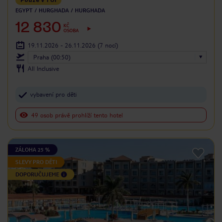
EGYPT
HURGHADA
HURGHADA
12 830
KČ
OSOBA
19.11.2026 - 26.11.2026
(7 nocí)
Praha (00:50)
All Inclusive
vybavení pro děti
49 osob právě prohlíží tento hotel
ZÁLOHA 25 %
SLEVY PRO DĚTI
DOPORUČUJEME