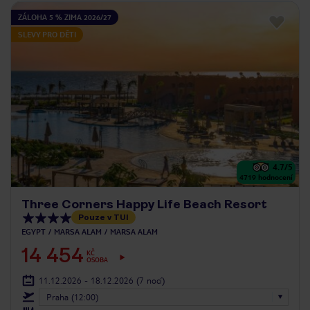
ZÁLOHA 5 % ZIMA 2026/27
SLEVY PRO DĚTI
4.7
/5
4719
hodnocení
Three Corners Happy Life Beach Resort
Pouze v TUI
EGYPT
MARSA ALAM
MARSA ALAM
14 454
KČ
OSOBA
11.12.2026 - 18.12.2026
(7 nocí)
Praha (12:00)