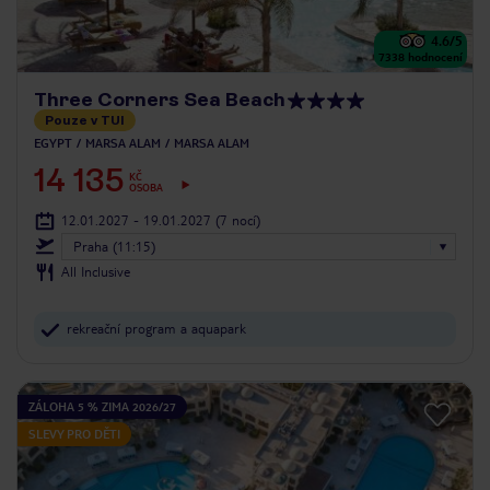
4.6
/5
7338
hodnocení
Three Corners Sea Beach
Pouze v TUI
EGYPT
MARSA ALAM
MARSA ALAM
14 135
KČ
OSOBA
12.01.2027 - 19.01.2027
(7 nocí)
Praha (11:15)
All Inclusive
rekreační program a aquapark
ZÁLOHA 5 % ZIMA 2026/27
SLEVY PRO DĚTI