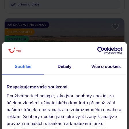
přímo u pláže
ZÁLOHA 5 % ZIMA 2026/27
SLEVY PRO DĚTI
BESTSELLER
Souhlas
Detaily
Více o cookies
Respektujeme vaše soukromí
4.1
/5
3599
hodnocení
Používáme technologie, jako jsou soubory cookie, za
Amwaj Beach Club Resort & Aqua Park
účelem zlepšení uživatelského komfortu při používání
našich stránek a personalizace zobrazovaného obsahu a
EGYPT
HURGHADA
SAFAGA
reklam. Soubory cookie jsou také využívány k analýze
13 775
KČ
provozu na našich stránkách a k nabízení funkcí
OSOBA