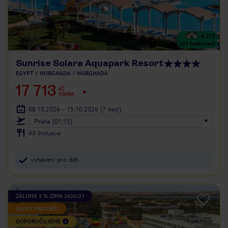
4.7
/5
222
hodnocení
Sunrise Solara Aquapark Resort
EGYPT
HURGHADA
HURGHADA
17 713
KČ
OSOBA
08.10.2026 - 15.10.2026
(7 nocí)
Praha (01:55)
All Inclusive
vybavení pro děti
ZÁLOHA 5 % ZIMA 2026/27
SLEVY PRO DĚTI
DOPORUČUJEME