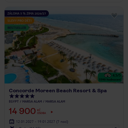
ZÁLOHA 5 % ZIMA 2026/27
SLEVY PRO DĚTI
BESTSELLER
4.5
/5
5590
hodnocení
Concorde Moreen Beach Resort & Spa
EGYPT
MARSA ALAM
MARSA ALAM
14 900
KČ
OSOBA
12.01.2027 - 19.01.2027
(7 nocí)