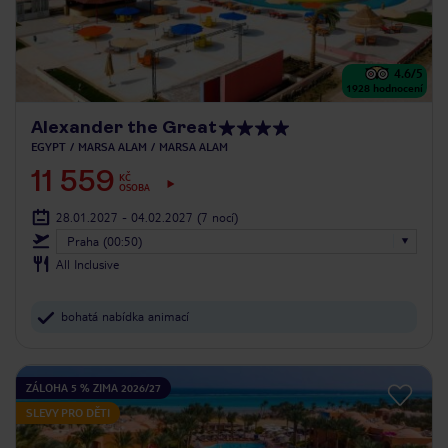
4.6
/5
1928
hodnocení
Alexander the Great
EGYPT
MARSA ALAM
MARSA ALAM
11 559
KČ
OSOBA
28.01.2027 - 04.02.2027
(7 nocí)
Praha (00:50)
All Inclusive
bohatá nabídka animací
ZÁLOHA 5 % ZIMA 2026/27
SLEVY PRO DĚTI