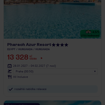
4.5
/5
2732
hodnocení
Pharaoh Azur Resort
EGYPT
HURGHADA
HURGHADA
13 328
KČ
OSOBA
28.01.2027 - 04.02.2027
(7 nocí)
Praha (00:50)
All Inclusive
rozsáhlá nabídka relaxace