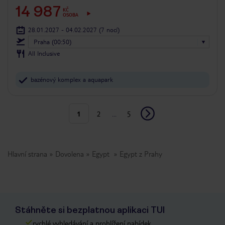
14 987
KČ
OSOBA
28.01.2027 - 04.02.2027
(7 nocí)
Praha (00:50)
All Inclusive
bazénový komplex a aquapark
1
2
...
5
Hlavní strana
Dovolena
Egypt
Egypt z Prahy
Stáhněte si bezplatnou aplikaci TUI
rychlé vyhledávání a prohlížení nabídek