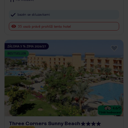
bazén se skluzavkami
35 osob právě prohlíží tento hotel
ZÁLOHA 5 % ZIMA 2026/27
BESTSELLER
4.6
/5
7368
hodnocení
Three Corners Sunny Beach