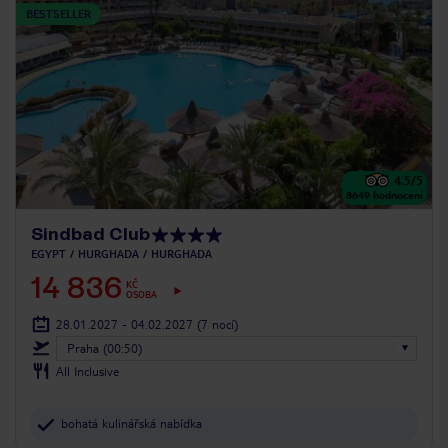
BESTSELLER
4.5
/5
8649
hodnocení
Sindbad Club
EGYPT
HURGHADA
HURGHADA
14 836
KČ
OSOBA
28.01.2027 - 04.02.2027
(7 nocí)
Praha (00:50)
All Inclusive
bohatá kulinářská nabídka