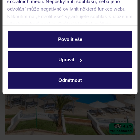
sociálních médií. Neposkytnutí souhlasu, nebo jeho
28.01.2027 - 04.02.2027
(7 nocí)
odvolání může negativně ovlivnit některé funkce webu.
Praha (00:50)
Kliknutím na „Povolit vše“ vyjadřujete souhlas s uložením
All Inclusive
všech souborů cookie. Svůj výběr však můžete
personalizovat v sekci „Personalizace“.
bazén se skluzavkami
Povolit vše
Podrobné informace o souborech cookie naleznete v
zásadách používání souborů cookie
a
zásadách
ZÁLOHA 5 % ZIMA 2026/27
Upravit
ochrany osobních údajů.
SLEVY PRO DĚTI
BESTSELLER
Odmítnout
4.2
/5
961
hodnocení