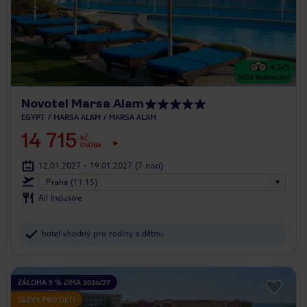
4.5
/5
3653
hodnocení
Novotel Marsa Alam
EGYPT
MARSA ALAM
MARSA ALAM
14 715
KČ
OSOBA
12.01.2027 - 19.01.2027
(7 nocí)
Praha (11:15)
All Inclusive
hotel vhodný pro rodiny s dětmi
ZÁLOHA 5 % ZIMA 2026/27
SLEVY PRO DĚTI