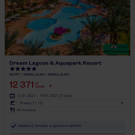
4.3
/5
5673
hodnocení
Dream Lagoon & Aquapark Resort
EGYPT
MARSA ALAM
MARSA ALAM
12 371
KČ
OSOBA
12.01.2027 - 19.01.2027
(7 nocí)
Praha (11:15)
All Inclusive
bazénový komplex a sportovní zařízení