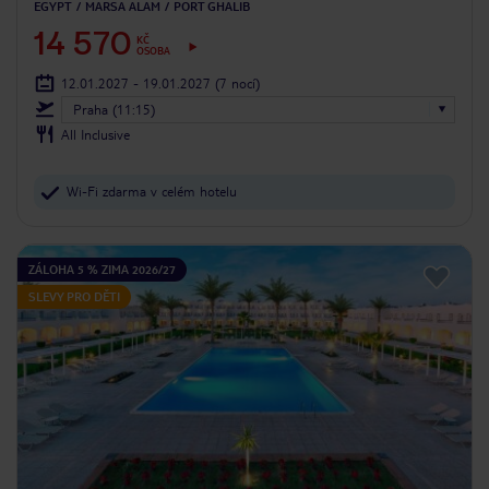
EGYPT
MARSA ALAM
PORT GHALIB
14 570
KČ
OSOBA
12.01.2027 - 19.01.2027
(7 nocí)
Praha (11:15)
All Inclusive
Wi-Fi zdarma v celém hotelu
ZÁLOHA 5 % ZIMA 2026/27
SLEVY PRO DĚTI