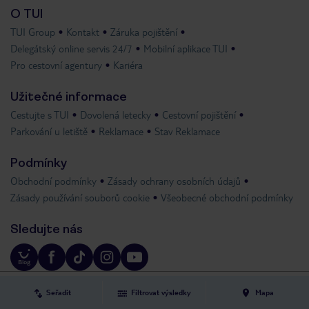
O TUI
TUI Group
Kontakt
Záruka pojištění
Delegátský online servis 24/7
Mobilní aplikace TUI
Pro cestovní agentury
Kariéra
Užitečné informace
Cestujte s TUI
Dovolená letecky
Cestovní pojištění
Parkování u letiště
Reklamace
Stav Reklamace
Podmínky
Obchodní podmínky
Zásady ochrany osobních údajů
Zásady používání souborů cookie
Všeobecné obchodní podmínky
Sledujte nás
Oznámení, reklamy, ceníky a informace uvedené na webových stránkách tui.cz
Seřadit
Filtrovat výsledky
Mapa
nepředstavují nabídku ve smyslu občanského zákoníku.