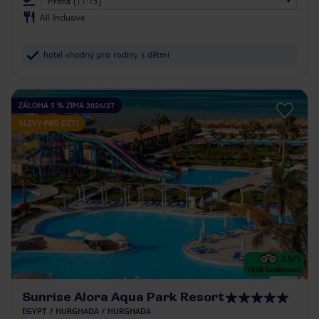
Praha (11:15)
All Inclusive
hotel vhodný pro rodiny s dětmi
ZÁLOHA 5 % ZIMA 2026/27
SLEVY PRO DĚTI
3.5
/5
1838
hodnocení
Sunrise Alora Aqua Park Resort
EGYPT
HURGHADA
HURGHADA