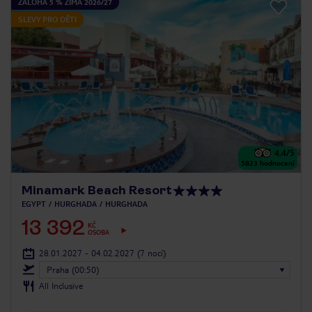
ZÁLOHA 5 % ZIMA 2026/27
SLEVY PRO DĚTI
4.4
/5
5823
hodnocení
Minamark Beach Resort
EGYPT
HURGHADA
HURGHADA
13 392
KČ
OSOBA
28.01.2027 - 04.02.2027
(7 nocí)
Praha (00:50)
All Inclusive