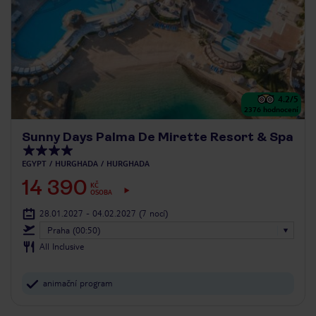
4.2
/5
2376
hodnocení
Sunny Days Palma De Mirette Resort & Spa
EGYPT
HURGHADA
HURGHADA
14 390
KČ
OSOBA
28.01.2027 - 04.02.2027
(7 nocí)
Praha (00:50)
All Inclusive
animační program