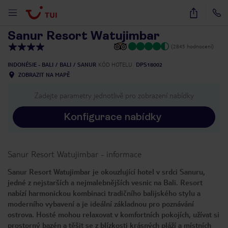
1
/
20
Sanur Resort Watujimbar
(2845 hodnocení)
INDONÉSIE - BALI
BALI
SANUR
KÓD HOTELU
DPS18002
ZOBRAZIT NA MAPĚ
Zadejte parametry jednotlivě pro zobrazení nabídky
Konfigurace nabídky
Sanur Resort Watujimbar
-
informace
Sanur Resort Watujimbar je okouzlující hotel v srdci Sanuru,
jedné z nejstarších a nejmalebnějších vesnic na Bali. Resort
nabízí harmonickou kombinaci tradičního balijského stylu a
moderního vybavení a je ideální základnou pro poznávání
ostrova. Hosté mohou relaxovat v komfortních pokojích, užívat si
prostorný bazén a těšit se z blízkosti krásných pláží a místních