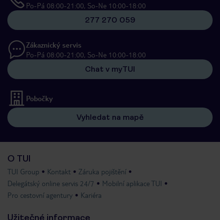
Po-Pá 08:00-21:00, So-Ne 10:00-18:00
277 270 059
Zákaznický servis
Po-Pá 08:00-21:00, So-Ne 10:00-18:00
Chat v myTUI
Pobočky
Vyhledat na mapě
O TUI
TUI Group
Kontakt
Záruka pojištění
Delegátský online servis 24/7
Mobilní aplikace TUI
Pro cestovní agentury
Kariéra
Užitečné informace