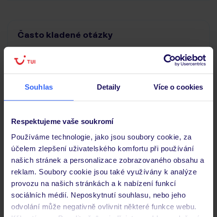
Často kladené otázky
Jaké doklady jsou potřebné při cestování?
Budeme ubytováni ihned po příjezdu do hotelu?
Kam jít po přistání a vyzvednutí zavazadel?
Souhlas
Detaily
Více o cookies
Zobrazit další
Respektujeme vaše soukromí
Používáme technologie, jako jsou soubory cookie, za
Objevte další hotely v okolí
účelem zlepšení uživatelského komfortu při používání
našich stránek a personalizace zobrazovaného obsahu a
reklam. Soubory cookie jsou také využívány k analýze
provozu na našich stránkách a k nabízení funkcí
sociálních médií. Neposkytnutí souhlasu, nebo jeho
odvolání může negativně ovlivnit některé funkce webu.