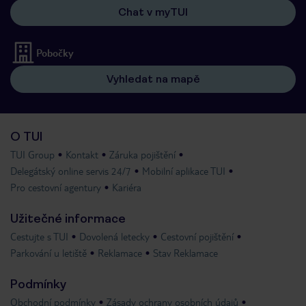
Chat v myTUI
Pobočky
Vyhledat na mapě
O TUI
TUI Group
Kontakt
Záruka pojištění
Delegátský online servis 24/7
Mobilní aplikace TUI
Pro cestovní agentury
Kariéra
Užitečné informace
Cestujte s TUI
Dovolená letecky
Cestovní pojištění
Parkování u letiště
Reklamace
Stav Reklamace
Podmínky
Obchodní podmínky
Zásady ochrany osobních údajů