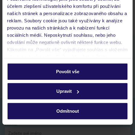
účelem zlepšení uživatelského komfortu při používání
Zobrazit další
našich stránek a personalizace zobrazovaného obsahu a
reklam. Soubory cookie jsou také využívány k analýze
provozu na našich stránkách a k nabízení funkcí
sociálních médií. Neposkytnutí souhlasu, nebo jeho
odvolání může negativně ovlivnit některé funkce webu.
Stáhněte si bezplatnou aplikaci TUI
Kliknutím na „Povolit vše“ vyjadřujete souhlas s uložením
rychlé vyhledávání a prohlížení nabídek
všech souborů cookie. Svůj výběr však můžete
seznam oblíbených nabídek a možnost jejich sdílení
personalizovat v sekci „Personalizace“.
historie vyhledávání a naposledy zobrazené nabídky
Povolit vše
kontakt s TUI a všechny informace o tvé rezervaci v myTUI
Podrobné informace o souborech cookie naleznete v
zásadách používání souborů cookie
a
zásadách
Upravit
ochrany osobních údajů.
Nezapomeňte se podívat do vaší e-mailové
Odmítnout
schránky a registraci potvrdit!
Jméno: