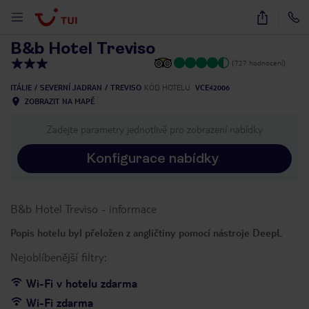
1
/
19
B&b Hotel Treviso
(727 hodnocení)
ITÁLIE
SEVERNÍ JADRAN
TREVISO
KÓD HOTELU
VCE42006
ZOBRAZIT NA MAPĚ
Zadejte parametry jednotlivě pro zobrazení nabídky
Konfigurace nabídky
B&b Hotel Treviso
-
informace
Popis hotelu byl přeložen z angličtiny pomocí nástroje DeepL
Nejoblíbenější filtry:
Wi-Fi v hotelu zdarma
Wi-Fi zdarma