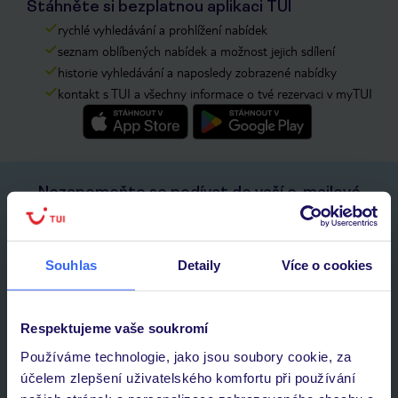
Stáhněte si bezplatnou aplikaci TUI
rychlé vyhledávání a prohlížení nabídek
seznam oblíbených nabídek a možnost jejich sdílení
historie vyhledávání a naposledy zobrazené nabídky
kontakt s TUI a všechny informace o tvé rezervaci v myTUI
Nezapomeňte se podívat do vaší e-mailové
schránky a registraci potvrdit!
Jméno:
Souhlas
Detaily
Více o cookies
E-MAIL
Respektujeme vaše soukromí
Používáme technologie, jako jsou soubory cookie, za
Přihlásit se k odběru
účelem zlepšení uživatelského komfortu při používání