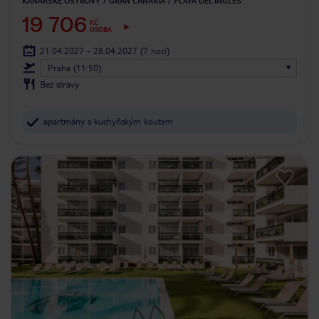
KANÁRSKÉ OSTROVY
GRAN CANARIA
PLAYA DEL INGLÉS
19 706
KČ
OSOBA
21.04.2027 - 28.04.2027
(7 nocí)
Praha (11:50)
Bez stravy
apartmány s kuchyňským koutem