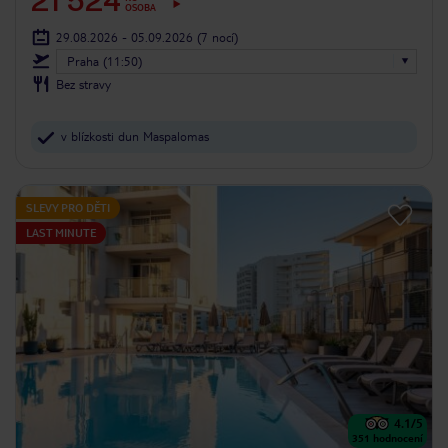
21 524
OSOBA
29.08.2026 - 05.09.2026
(7 nocí)
Praha (11:50)
Bez stravy
v blízkosti dun Maspalomas
SLEVY PRO DĚTI
LAST MINUTE
4.1
/5
351
hodnocení