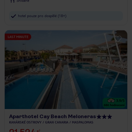
Snídaně
hotel pouze pro dospělé (18+)
LAST MINUTE
3.9
/5
686
hodnocení
Aparthotel Cay Beach Meloneras
KANÁRSKÉ OSTROVY
GRAN CANARIA
MASPALOMAS
KČ