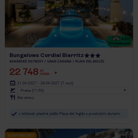
4.2
/5
575
hodnocení
Bungalows Cordial Biarritz
KANÁRSKÉ OSTROVY
GRAN CANARIA
PLAYA DEL INGLÉS
22 748
KČ
OSOBA
21.04.2027 - 28.04.2027
(7 nocí)
Praha (11:50)
Bez stravy
v blízkosti písečné pláže Playa del Inglés s proslulými dunami
SLEVY PRO DĚTI