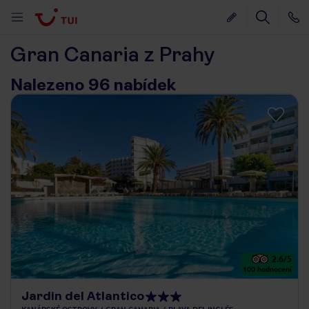
Gran Canaria z Prahy
Nalezeno 96 nabídek
2.6
/5
100
hodnocení
Jardin del Atlantico