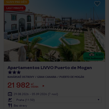
SLEVY PRO DĚTI
LAST MINUTE
4.5
/5
1734
hodnocení
Apartamentos LIVVO Puerto de Mogan
KANÁRSKÉ OSTROVY
GRAN CANARIA
PUERTO DE MOGÁN
21 982
KČ
OSOBA
29.08.2026 - 05.09.2026
(7 nocí)
Praha (11:50)
Bez stravy