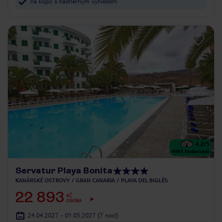
na kopci s nádherným výhledem
4.2
/5
4093
hodnocení
Servatur Playa Bonita
KANÁRSKÉ OSTROVY
GRAN CANARIA
PLAYA DEL INGLÉS
22 893
KČ
OSOBA
24.04.2027 - 01.05.2027
(7 nocí)