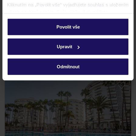
Crisol Faycán
Kliknutím na „Povolit vše“ vyjadřujete souhlas s uložením
KANÁRSKÉ OSTROVY
GRAN CANARIA
LAS PALMAS
všech souborů cookie. Svůj výběr však můžete
22 376
personalizovat v sekci „Personalizace“.
KČ
OSOBA
Povolit vše
29.08.2026 - 05.09.2026
(7 nocí)
Podrobné informace o souborech cookie naleznete v
Praha (11:50)
zásadách používání souborů cookie
a
zásadách
Bez stravy
Upravit
ochrany osobních údajů.
Wi-Fi v ceně
Odmítnout