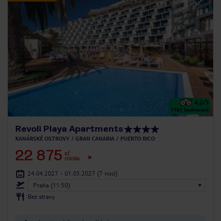
4.2
/5
1787
hodnocení
Revoli Playa Apartments
KANÁRSKÉ OSTROVY
GRAN CANARIA
PUERTO RICO
22 875
KČ
OSOBA
24.04.2027 - 01.05.2027
(7 nocí)
Praha (11:50)
Bez stravy