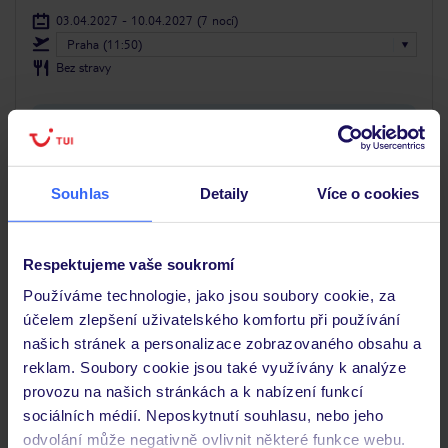
03.04.2027 - 10.04.2027
(7 nocí)
Praha (11:50)
Bez stravy
Wi-Fi v celém hotelu zdarma
LAST MINUTE
Souhlas
Detaily
Více o cookies
Respektujeme vaše soukromí
Používáme technologie, jako jsou soubory cookie, za
účelem zlepšení uživatelského komfortu při používání
našich stránek a personalizace zobrazovaného obsahu a
reklam. Soubory cookie jsou také využívány k analýze
provozu na našich stránkách a k nabízení funkcí
sociálních médií. Neposkytnutí souhlasu, nebo jeho
odvolání může negativně ovlivnit některé funkce webu.