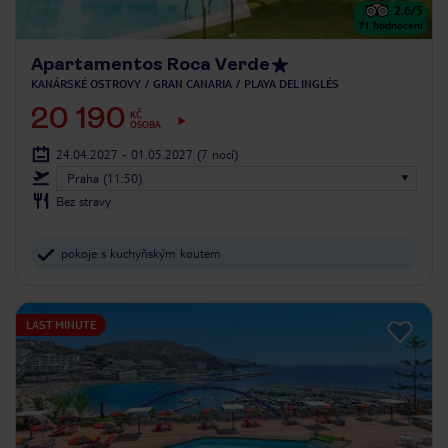
2.6
/5
71
hodnocení
Apartamentos Roca Verde
KANÁRSKÉ OSTROVY
GRAN CANARIA
PLAYA DEL INGLÉS
20 190
KČ
OSOBA
24.04.2027 - 01.05.2027
(7 nocí)
Praha (11:50)
Bez stravy
pokoje s kuchyňským koutem
LAST MINUTE