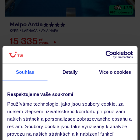
4.2
/5
987
hodnocení
Melpo Antia
KYPR
LARNACA
AYIA NAPA
15 335
KČ
OSOBA
29.05.2027 - 05.06.2027
(7 nocí)
Praha (13:55)
Snídaně
Souhlas
Detaily
Více o cookies
moderní interiéry
Respektujeme vaše soukromí
Používáme technologie, jako jsou soubory cookie, za
5 % ZÁLOHA LÉTO 2027
účelem zlepšení uživatelského komfortu při používání
BALÍČEK VÝHOD ZDARMA
našich stránek a personalizace zobrazovaného obsahu a
reklam. Soubory cookie jsou také využívány k analýze
provozu na našich stránkách a k nabízení funkcí