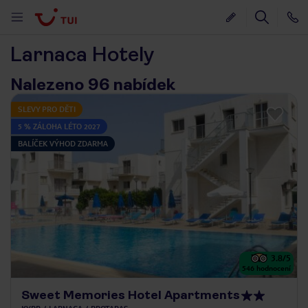
Larnaca Hotely
Nalezeno 96 nabídek
SLEVY PRO DĚTI
5 % ZÁLOHA LÉTO 2027
BALÍČEK VÝHOD ZDARMA
3.8
/5
546
hodnocení
Sweet Memories Hotel Apartments