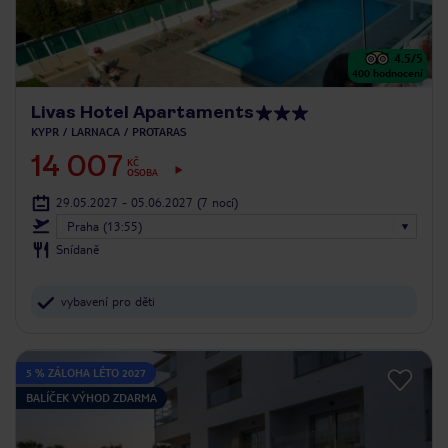
4.5
/5
400
hodnocení
Livas Hotel Apartaments
KYPR
LARNACA
PROTARAS
14 007
KČ
OSOBA
29.05.2027 - 05.06.2027
(7 nocí)
Praha (13:55)
Snídaně
vybavení pro děti
5 % ZÁLOHA LÉTO 2027
BALÍČEK VÝHOD ZDARMA