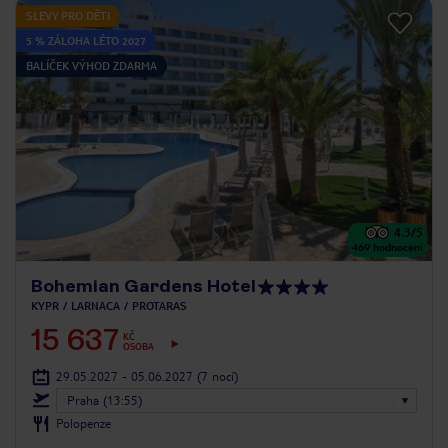
SLEVY PRO DĚTI
5 % ZÁLOHA LÉTO 2027
BALÍČEK VÝHOD ZDARMA
4.3
/5
469
hodnocení
Bohemian Gardens Hotel
KYPR
LARNACA
PROTARAS
15 637
KČ
OSOBA
29.05.2027 - 05.06.2027
(7 nocí)
Praha (13:55)
Polopenze