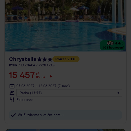
4.4
/5
1021
hodnocení
Chrystalla
Pouze v TUI
KYPR
LARNACA
PROTARAS
15 457
KČ
OSOBA
05.06.2027 - 12.06.2027
(7 nocí)
Praha (13:55)
Polopenze
Wi-Fi zdarma v celém hotelu