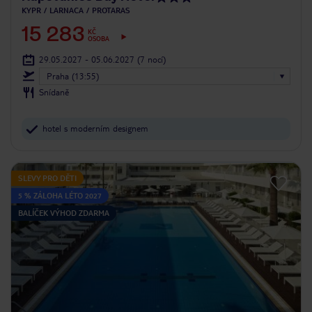
KYPR
LARNACA
PROTARAS
15 283
KČ
OSOBA
29.05.2027 - 05.06.2027
(7 nocí)
Praha (13:55)
Snídaně
hotel s moderním designem
SLEVY PRO DĚTI
5 % ZÁLOHA LÉTO 2027
BALÍČEK VÝHOD ZDARMA