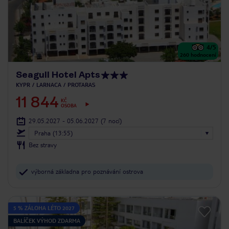
4
/5
260
hodnocení
Seagull Hotel Apts
KYPR
LARNACA
PROTARAS
11 844
KČ
OSOBA
29.05.2027 - 05.06.2027
(7 nocí)
Praha (13:55)
Bez stravy
výborná základna pro poznávání ostrova
5 % ZÁLOHA LÉTO 2027
BALÍČEK VÝHOD ZDARMA