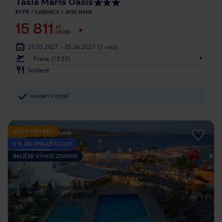
Tasia Maris Oasis
KYPR
LARNACA
AYIA NAPA
15 811
KČ
OSOBA
29.05.2027 - 05.06.2027
(7 nocí)
Praha (13:55)
Snídaně
moderní hotel
SLEVY PRO DĚTI
5 % ZÁLOHA LÉTO 2027
BALÍČEK VÝHOD ZDARMA