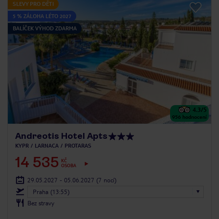
SLEVY PRO DĚTI
5 % ZÁLOHA LÉTO 2027
BALÍČEK VÝHOD ZDARMA
4.3
/5
956
hodnocení
Andreotis Hotel Apts
KYPR
LARNACA
PROTARAS
14 535
KČ
OSOBA
29.05.2027 - 05.06.2027
(7 nocí)
Praha (13:55)
Bez stravy