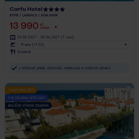
Corfu Hotel
KYPR
LARNACA
AYIA NAPA
13 990
KČ
OSOBA
29.05.2027 - 05.06.2027
(7 nocí)
Praha (13:55)
Snídaně
v blízkosti pláže, obchodů, restaurací a místních atrakcí
SLEVY PRO DĚTI
5 % ZÁLOHA LÉTO 2027
BALÍČEK VÝHOD ZDARMA