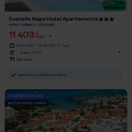
4.2
/5
409
hodnocení
Evabelle Napa Hotel Apartaments
KYPR
LARNACA
AYIA NAPA
11 403
KČ
OSOBA
29.05.2027 - 05.06.2027
(7 nocí)
Praha (13:55)
Bez stravy
apartmány s oddělenou ložnicí
5 % ZÁLOHA LÉTO 2027
BALÍČEK VÝHOD ZDARMA