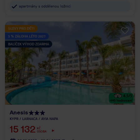
apartmány s oddělenou ložnicí
SLEVY PRO DĚTI
5 % ZÁLOHA LÉTO 2027
BALÍČEK VÝHOD ZDARMA
4.5
/5
440
hodnocení
Anesis
KYPR
LARNACA
AYIA NAPA
15 132
KČ
OSOBA