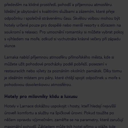
především na klidné prostředí, pohodlí a příjemnou atmosféru.
Ideální je ubytování s kvalitními službami a zázemím, které přeje
odpočinku i společně strávenému času. Skvělou volbou mohou být
hotely určené pouze pro dospělé nebo menší resorty s důrazem na
soukromí a relaxaci. Pro umocnění romantiky si můžete vybrat pokoj
s výhledem na moře, odkud si vychutnáte krásné večery při západu
slunce.
Larnaka nabízí příjemnou atmosféru přímořského města, kde si
můžete užít pohodové procházky podél pobřeží, posezení v
restauracích nebo výlety za poznáním okolních památek. Díky tomu
je ideálním místem pro páry, které chtějí spojit odpočinek u moře s
pohodovou dovolenkovou atmosférou.
Hotely pro milovníky klidu a luxusu
Hotely v Larnace dokážou uspokojit i hosty, kteří hledají nejvyšší
úroveň komfortu a služby na špičkové úrovni. Pokud toužíte po
něčem opravdu výjimečném, zaměřte se na parametry, které zaručují
maximální pohodlí. Základem může být hotel přímo u pláže, kde