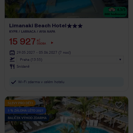
4.3
/5
888
hodnocení
Limanaki Beach Hotel
KYPR
LARNACA
AYIA NAPA
15 927
KČ
OSOBA
29.05.2027 - 05.06.2027
(7 nocí)
Praha (13:55)
Snídaně
Wi-Fi zdarma v celém hotelu
SLEVY PRO DĚTI
5 % ZÁLOHA LÉTO 2027
BALÍČEK VÝHOD ZDARMA