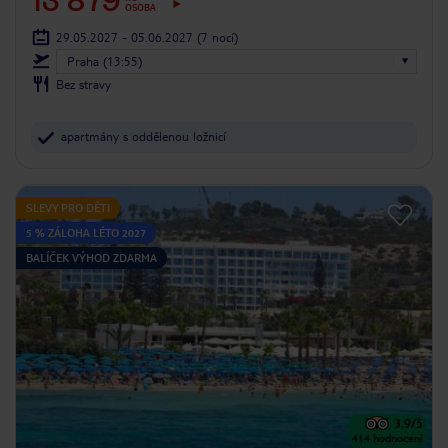
13 879
OSOBA
29.05.2027 - 05.06.2027
(7 nocí)
Praha (13:55)
Bez stravy
apartmány s oddělenou ložnicí
SLEVY PRO DĚTI
5 % ZÁLOHA LÉTO 2027
BALÍČEK VÝHOD ZDARMA
3.9
/5
414
hodnocení