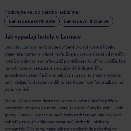
Podívejte se, co dalšího nabízíme:
Larnaca Last Minute
Larnaca All Inclusive
Jak vypadají hotely v Larnace
Letovisko Larnaca
na Kypru je oblíbené pro své kvalitní hotely,
příjemné prostředí a krásné moře. Zdejší ubytování sahá od menších
hotelů s rodinnou atmosférou až po větší resorty přímo u pláže, kde
nechybí bazény, restaurace ani služby All Inclusive. Díky
spolehlivému zázemí a široké nabídce služeb si tu snadno vyberou
páry hledající klid i rodiny s dětmi, které ocení komfort a zábavu na
jednom místě.
Velkou výhodou této destinace jsou také krásné písečné pláže s
pozvolným vstupem do moře, které jsou ideální pro koupání i vodní
sporty. Hotely v Larnace se navíc často nacházejí jen pár kroků od
pobřeží a zároveň v blízkosti restaurací, obchodů i oblíbené
promenády. Díky tomu máte během dovolené vše pohodlně na