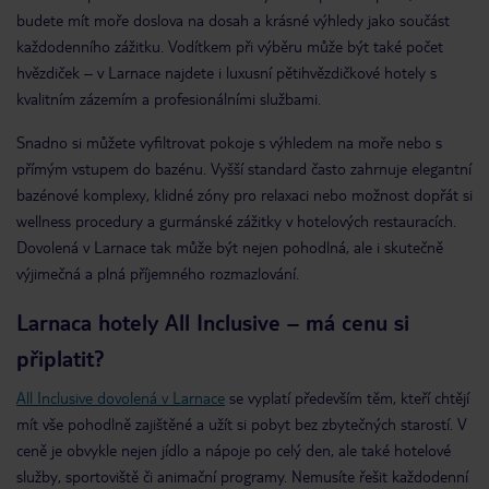
budete mít moře doslova na dosah a krásné výhledy jako součást
každodenního zážitku. Vodítkem při výběru může být také počet
hvězdiček – v Larnace najdete i luxusní pětihvězdičkové hotely s
kvalitním zázemím a profesionálními službami.
Snadno si můžete vyfiltrovat pokoje s výhledem na moře nebo s
přímým vstupem do bazénu. Vyšší standard často zahrnuje elegantní
bazénové komplexy, klidné zóny pro relaxaci nebo možnost dopřát si
wellness procedury a gurmánské zážitky v hotelových restauracích.
Dovolená v Larnace tak může být nejen pohodlná, ale i skutečně
výjimečná a plná příjemného rozmazlování.
Larnaca hotely All Inclusive – má cenu si
připlatit?
All Inclusive dovolená v Larnace
se vyplatí především těm, kteří chtějí
mít vše pohodlně zajištěné a užít si pobyt bez zbytečných starostí. V
ceně je obvykle nejen jídlo a nápoje po celý den, ale také hotelové
služby, sportoviště či animační programy. Nemusíte řešit každodenní