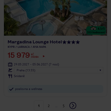
4.5
/5
513
hodnocení
Margadina Lounge Hotel
KYPR
LARNACA
AYIA NAPA
15 979
KČ
OSOBA
29.05.2027 - 05.06.2027
(7 nocí)
Praha (13:55)
Snídaně
posilovna a wellness
1
2
...
5