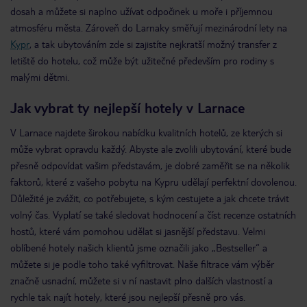
dosah a můžete si naplno užívat odpočinek u moře i příjemnou
atmosféru města. Zároveň do Larnaky směřují mezinárodní lety na
Kypr
, a tak ubytováním zde si zajistíte nejkratší možný transfer z
letiště do hotelu, což může být užitečné především pro rodiny s
malými dětmi.
Jak vybrat ty nejlepší hotely v Larnace
V Larnace najdete širokou nabídku kvalitních hotelů, ze kterých si
může vybrat opravdu každý. Abyste ale zvolili ubytování, které bude
přesně odpovídat vašim představám, je dobré zaměřit se na několik
faktorů, které z vašeho pobytu na Kypru udělají perfektní dovolenou.
Důležité je zvážit, co potřebujete, s kým cestujete a jak chcete trávit
volný čas. Vyplatí se také sledovat hodnocení a číst recenze ostatních
hostů, které vám pomohou udělat si jasnější představu. Velmi
oblíbené hotely našich klientů jsme označili jako „Bestseller“ a
můžete si je podle toho také vyfiltrovat. Naše filtrace vám výběr
značně usnadní, můžete si v ní nastavit plno dalších vlastností a
rychle tak najít hotely, které jsou nejlepší přesně pro vás.