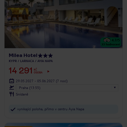
4.7
/5
33
hodnocení
Milea Hotel
KYPR
LARNACA
AYIA NAPA
14 291
KČ
OSOBA
29.05.2027 - 05.06.2027
(7 nocí)
Praha (13:55)
Snídaně
vynikající poloha, přímo v centru Ayia Napa