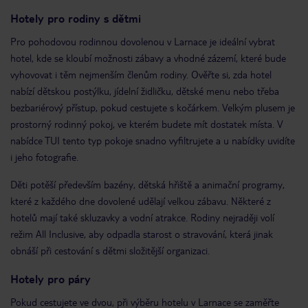
Hotely pro rodiny s dětmi
Pro pohodovou rodinnou dovolenou v Larnace je ideální vybrat
hotel, kde se kloubí možnosti zábavy a vhodné zázemí, které bude
vyhovovat i těm nejmenším členům rodiny. Ověřte si, zda hotel
nabízí dětskou postýlku, jídelní židličku, dětské menu nebo třeba
bezbariérový přístup, pokud cestujete s kočárkem. Velkým plusem je
prostorný rodinný pokoj, ve kterém budete mít dostatek místa. V
nabídce TUI tento typ pokoje snadno vyfiltrujete a u nabídky uvidíte
i jeho fotografie.
Děti potěší především bazény, dětská hřiště a animační programy,
které z každého dne dovolené udělají velkou zábavu. Některé z
hotelů mají také skluzavky a vodní atrakce. Rodiny nejraději volí
režim All Inclusive, aby odpadla starost o stravování, která jinak
obnáší při cestování s dětmi složitější organizaci.
Hotely pro páry
Pokud cestujete ve dvou, při výběru hotelu v Larnace se zaměřte