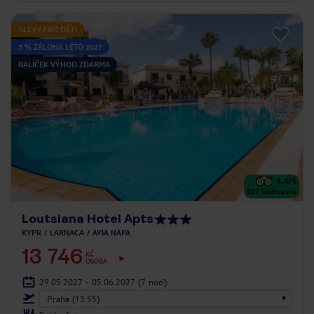
SLEVY PRO DĚTI
5 % ZÁLOHA LÉTO 2027
BALÍČEK VÝHOD ZDARMA
4.4
/5
827
hodnocení
Loutsiana Hotel Apts
KYPR
LARNACA
AYIA NAPA
13 746
KČ
OSOBA
29.05.2027 - 05.06.2027
(7 nocí)
Praha (13:55)