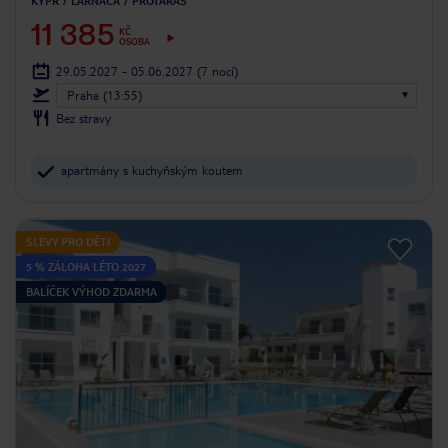
KYPR
LARNACA
PROTARAS
11 385
KČ
OSOBA
29.05.2027 - 05.06.2027
(7 nocí)
Praha (13:55)
Bez stravy
apartmány s kuchyňským koutem
SLEVY PRO DĚTI
5 % ZÁLOHA LÉTO 2027
BALÍČEK VÝHOD ZDARMA