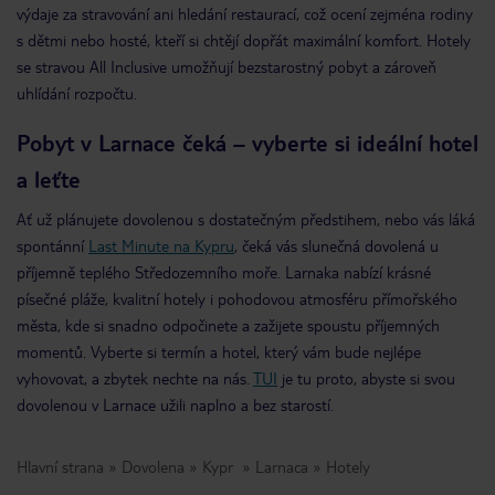
výdaje za stravování ani hledání restaurací, což ocení zejména rodiny
s dětmi nebo hosté, kteří si chtějí dopřát maximální komfort. Hotely
se stravou All Inclusive umožňují bezstarostný pobyt a zároveň
uhlídání rozpočtu.
Pobyt v Larnace čeká – vyberte si ideální hotel
a leťte
Ať už plánujete dovolenou s dostatečným předstihem, nebo vás láká
spontánní
Last Minute na Kypru
, čeká vás slunečná dovolená u
příjemně teplého Středozemního moře. Larnaka nabízí krásné
písečné pláže, kvalitní hotely i pohodovou atmosféru přímořského
města, kde si snadno odpočinete a zažijete spoustu příjemných
momentů. Vyberte si termín a hotel, který vám bude nejlépe
vyhovovat, a zbytek nechte na nás.
TUI
je tu proto, abyste si svou
dovolenou v Larnace užili naplno a bez starostí.
Hlavní strana
Dovolena
Kypr
Larnaca
Hotely