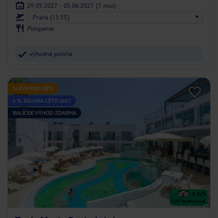
29.05.2027 - 05.06.2027
(7 nocí)
Praha (13:55)
Polopenze
výhodná poloha
SLEVY PRO DĚTI
5 % ZÁLOHA LÉTO 2027
BALÍČEK VÝHOD ZDARMA
4.3
/5
523
hodnocení