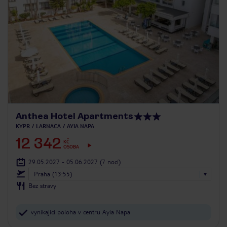
Anthea Hotel Apartments
KYPR
LARNACA
AYIA NAPA
12 342
KČ
OSOBA
29.05.2027 - 05.06.2027
(7 nocí)
Praha (13:55)
Bez stravy
vynikající poloha v centru Ayia Napa