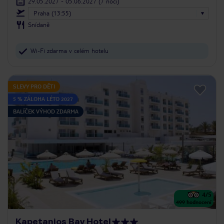
29.05.2027 - 05.06.2027
(7 nocí)
Praha (13:55)
Snídaně
Wi-Fi zdarma v celém hotelu
SLEVY PRO DĚTI
5 % ZÁLOHA LÉTO 2027
BALÍČEK VÝHOD ZDARMA
4
/5
499
hodnocení
Kapetanios Bay Hotel