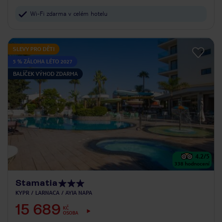
Wi-Fi zdarma v celém hotelu
SLEVY PRO DĚTI
5 % ZÁLOHA LÉTO 2027
BALÍČEK VÝHOD ZDARMA
4.2
/5
338
hodnocení
Stamatia
KYPR
LARNACA
AYIA NAPA
15 689
KČ
OSOBA