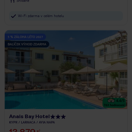
Snídaně
Wi-Fi zdarma v celém hotelu
5 % ZÁLOHA LÉTO 2027
BALÍČEK VÝHOD ZDARMA
4.4
/5
763
hodnocení
Anais Bay Hotel
KYPR
LARNACA
AYIA NAPA
KČ