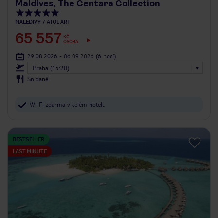
Maldives, The Centara Collection
MALEDIVY
ATOL ARI
65 557
KČ
OSOBA
29.08.2026 - 06.09.2026
(6 nocí)
Praha (15:20)
Snídaně
Wi-Fi zdarma v celém hotelu
BESTSELLER
LAST MINUTE