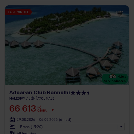
LAST MINUTE
4.6
/5
6672
hodnocení
Adaaran Club Rannalhi
MALEDIVY
JIŽNÍ ATOL MALE
66 613
KČ
OSOBA
29.08.2026 - 06.09.2026
(6 nocí)
Praha (15:20)
All Inclusive