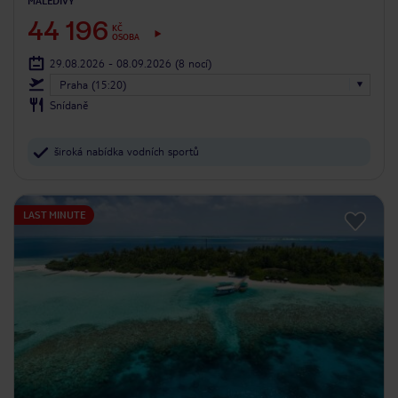
MALEDIVY
44 196
KČ
OSOBA
29.08.2026 - 08.09.2026
(8 nocí)
Praha (15:20)
Snídaně
široká nabídka vodních sportů
LAST MINUTE