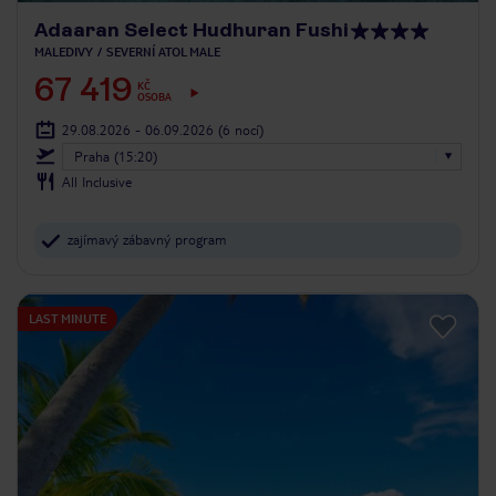
Adaaran Select Hudhuran Fushi
MALEDIVY
SEVERNÍ ATOL MALE
67 419
KČ
OSOBA
29.08.2026 - 06.09.2026
(6 nocí)
Praha (15:20)
All Inclusive
zajímavý zábavný program
LAST MINUTE