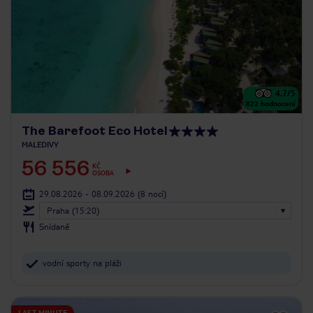
4.7
/5
822
hodnocení
The Barefoot Eco Hotel
MALEDIVY
56 556
KČ
OSOBA
29.08.2026 - 08.09.2026
(8 nocí)
Praha (15:20)
Snídaně
vodní sporty na pláži
LAST MINUTE