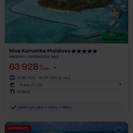
4.8
/5
5864
hodnocení
Niva Kurumba Maldives
MALEDIVY
SEVERNÍ ATOL MALE
63 928
KČ
OSOBA
29.08.2026 - 06.09.2026
(6 nocí)
Praha (15:20)
Snídaně
ideální pro páry a rodiny s dětmi
LAST MINUTE