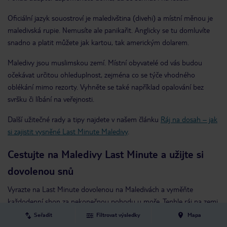
Oficiální jazyk souostroví je maledivština (divehi) a místní měnou je
maledivská rupie. Nemusíte ale panikařit. Anglicky se tu domluvíte
snadno a platit můžete jak kartou, tak americkým dolarem.
Maledivy jsou muslimskou zemí. Místní obyvatelé od vás budou
očekávat určitou ohleduplnost, zejména co se týče vhodného
oblékání mimo rezorty. Vyhněte se také například opalování bez
svršku či líbání na veřejnosti.
Další užitečné rady a tipy najdete v našem článku
Ráj na dosah – jak
si zajistit vysněné Last Minute Maledivy
.
Cestujte na Maledivy Last Minute a užijte si
dovolenou snů
Vyrazte na Last Minute dovolenou na Maledivách a vyměňte
každodenní shon za nekonečnou pohodu u moře. Tenhle ráj na zemi
si nesmíte nechat ujít, zvlášť když vás od něj dělí jen pár kliknutí a
Seřadit
Filtrovat výsledky
Mapa
výhodná cena, která se jen tak neodmítá.