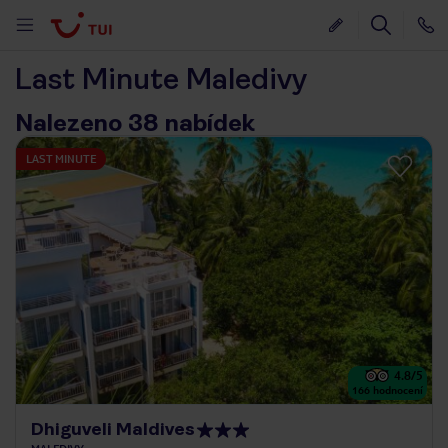
Last Minute Maledivy
Nalezeno 38 nabídek
LAST MINUTE
4.8
/5
166
hodnocení
Dhiguveli Maldives