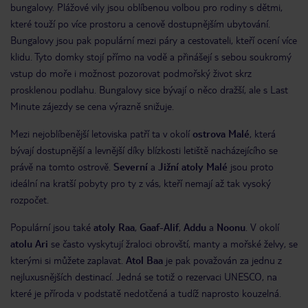
bungalovy. Plážové vily jsou oblíbenou volbou pro rodiny s dětmi,
které touží po více prostoru a cenově dostupnějším ubytování.
Bungalovy jsou pak populární mezi páry a cestovateli, kteří ocení více
klidu. Tyto domky stojí přímo na vodě a přinášejí s sebou soukromý
vstup do moře i možnost pozorovat podmořský život skrz
prosklenou podlahu. Bungalovy sice bývají o něco dražší, ale s Last
Minute zájezdy se cena výrazně snižuje.
Mezi nejoblíbenější letoviska patří ta v okolí
ostrova Malé
, která
bývají dostupnější a levnější díky blízkosti letiště nacházejícího se
právě na tomto ostrově.
Severní
a
Jižní atoly Malé
jsou proto
ideální na kratší pobyty pro ty z vás, kteří nemají až tak vysoký
rozpočet.
Populární jsou také
atoly Raa
,
Gaaf-Alif
,
Addu
a
Noonu
. V okolí
atolu Ari
se často vyskytují žraloci obrovští, manty a mořské želvy, se
kterými si můžete zaplavat.
Atol Baa
je pak považován za jednu z
nejluxusnějších destinací. Jedná se totiž o rezervaci UNESCO, na
které je příroda v podstatě nedotčená a tudíž naprosto kouzelná.