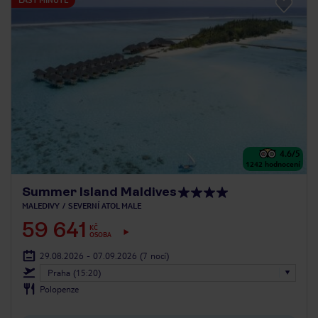
4.6
/5
1242
hodnocení
Summer Island Maldives
MALEDIVY
SEVERNÍ ATOL MALE
59 641
KČ
OSOBA
29.08.2026 - 07.09.2026
(7 nocí)
Praha (15:20)
Polopenze