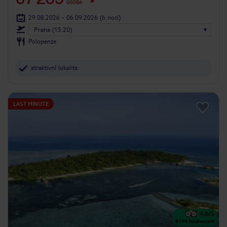
OSOBA
29.08.2026 - 06.09.2026
(6 nocí)
Praha (15:20)
Polopenze
atraktivní lokalita
LAST MINUTE
4.6
/5
8799
hodnocení