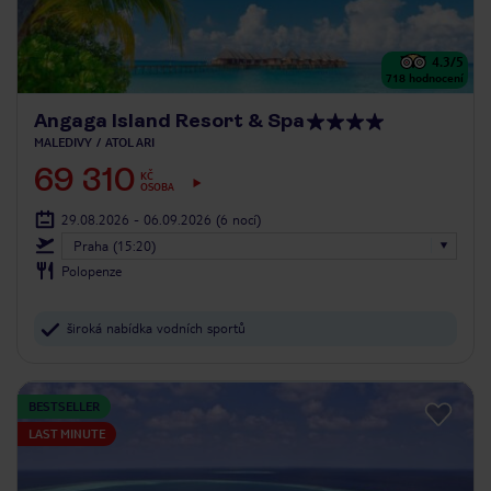
4.3
/5
718
hodnocení
Angaga Island Resort & Spa
MALEDIVY
ATOL ARI
69 310
KČ
OSOBA
29.08.2026 - 06.09.2026
(6 nocí)
Praha (15:20)
Polopenze
široká nabídka vodních sportů
BESTSELLER
LAST MINUTE