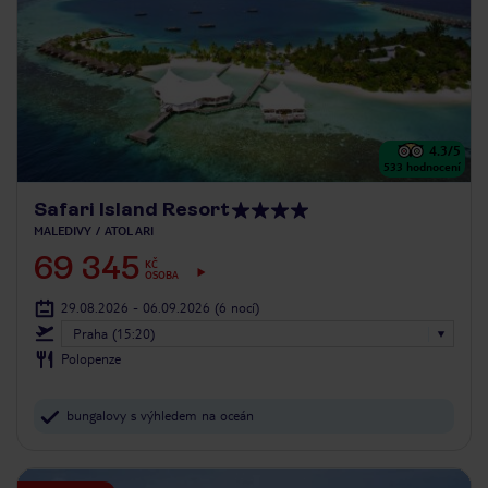
4.3
/5
533
hodnocení
Safari Island Resort
MALEDIVY
ATOL ARI
69 345
KČ
OSOBA
29.08.2026 - 06.09.2026
(6 nocí)
Praha (15:20)
Polopenze
bungalovy s výhledem na oceán