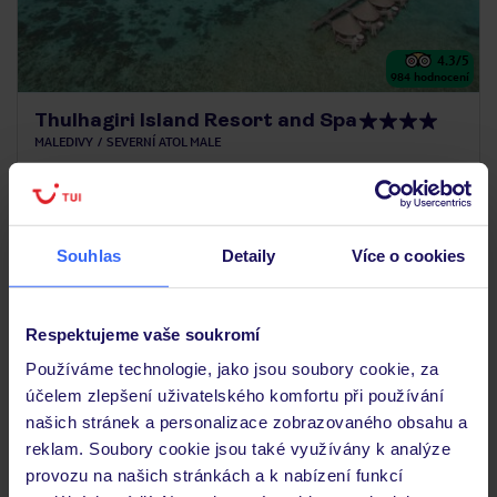
4.3
/5
984
hodnocení
Thulhagiri Island Resort and Spa
MALEDIVY
SEVERNÍ ATOL MALE
65 586
KČ
OSOBA
29.08.2026 - 06.09.2026
(6 nocí)
Praha (15:20)
Souhlas
Detaily
Více o cookies
Polopenze
umístění na malém ostrově
Respektujeme vaše soukromí
Používáme technologie, jako jsou soubory cookie, za
účelem zlepšení uživatelského komfortu při používání
LAST MINUTE
našich stránek a personalizace zobrazovaného obsahu a
reklam. Soubory cookie jsou také využívány k analýze
provozu na našich stránkách a k nabízení funkcí