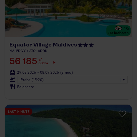
4
/5
376
hodnocení
Equator Village Maldives
MALEDIVY
ATOL ADDU
56 185
KČ
OSOBA
29.08.2026 - 08.09.2026
(8 nocí)
Praha (15:20)
Polopenze
LAST MINUTE