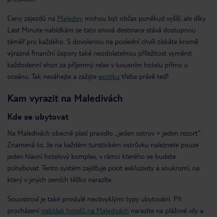
Ceny zájezdů na
Maledivy
mohou být občas poněkud vyšší, ale díky
Last Minute nabídkám se tato snová destinace stává dostupnou
téměř pro každého. S dovolenou na poslední chvíli získáte kromě
výrazné finanční úspory také neodolatelnou příležitost vyměnit
každodenní shon za příjemný relax v luxusním hotelu přímo u
oceánu. Tak neváhejte a zažijte
exotiku
třeba právě teď!
Kam vyrazit na Maledivách
Kde se ubytovat
Na Maledivách obecně platí pravidlo „jeden ostrov = jeden rezort“.
Znamená to, že na každém turistickém ostrůvku naleznete pouze
jeden hlavní hotelový komplex, v rámci kterého se budete
pohybovat. Tento systém zajišťuje pocit exkluzivity a soukromí, na
který v jiných zemích těžko narazíte.
Souostroví je také proslulé neobvyklými typy ubytování. Při
procházení
nabídek hotelů na Maledivách
narazíte na plážové vily a