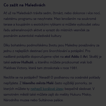
Co zažít na Maledivách
Ať už na Maledivách trávíte sedm, čtrnáct, nebo dokonce i více nocí,
nabitému programu se nevyhnete. Mezi lenošením na soukromé
terase a koupáním s exotickými rybkami si můžete vyzkoušet celou
řadu adrenalinových aktivit a vyrazit do místních vesniček za
poznáním autentické maledivské kultury.
Díky bohatému podmořskému životu jsou Maledivy považovány za
jednu z nejlepších destinací pro šnorchlování a potápění. Pro
nadšené potápěče doporučujeme výlet na
atol Addu
či
Ari
. Skvělý je
také
ostrov Hulhulé
, u kterého můžete prozkoumat vrak lodi
Maldives Victory, která tam ztroskotala v roce 1981.
Necítíte se na potápění? Nevadí! O podívanou na oceánské poklady
nepřijdete. Z
hlavního města Malé
často vyjíždějí ponorky, ze
kterých můžete ty
nejhezčí korálové útesy
bezpečně sledovat. V
samotném městě také můžete zajít do mešity Hukuru Miskiy,
Národního muzea nebo Sultánova paláce.