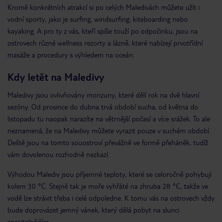
Kromě konkrétních atrakcí si po celých Maledivách můžete užít i
vodní sporty, jako je surfing, windsurfing, kiteboarding nebo
kayaking. A pro ty z vás, kteří spíše touží po odpočinku, jsou na
ostrovech různé wellness rezorty a lázně, které nabízejí prvotřídní
masáže a procedury s výhledem na oceán.
Kdy letět na Maledivy
Maledivy jsou ovlivňovány monzuny, které dělí rok na dvě hlavní
sezóny. Od prosince do dubna trvá období sucha, od května do
listopadu tu naopak narazíte na větrnější počasí a více srážek. To ale
neznamená, že na Maledivy můžete vyrazit pouze v suchém období.
Deště jsou na tomto souostroví převážně ve formě přeháněk, tudíž
vám dovolenou rozhodně nezkazí.
Výhodou Malediv jsou příjemné teploty, které se celoročně pohybují
kolem 30 °C. Stejně tak je moře vyhřáté na zhruba 28 °C, takže ve
vodě lze strávit třeba i celé odpoledne. K tomu vás na ostrovech vždy
bude doprovázet jemný vánek, který dělá pobyt na slunci
snesitelnějším.