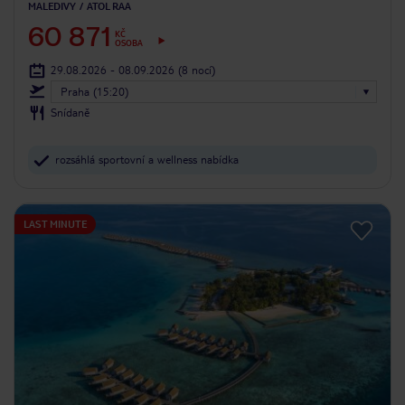
MALEDIVY
ATOL RAA
60 871
KČ
OSOBA
29.08.2026 - 08.09.2026
(8 nocí)
Praha (15:20)
Snídaně
rozsáhlá sportovní a wellness nabídka
LAST MINUTE