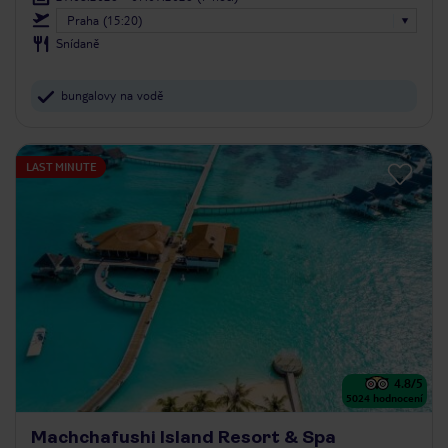
Praha (15:20)
Snídaně
bungalovy na vodě
LAST MINUTE
4.8
/5
5024
hodnocení
Machchafushi Island Resort & Spa