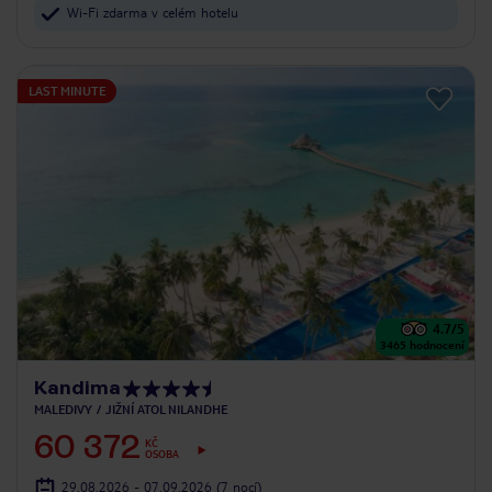
Wi-Fi zdarma v celém hotelu
LAST MINUTE
4.7
/5
3465
hodnocení
Kandima
MALEDIVY
JIŽNÍ ATOL NILANDHE
60 372
KČ
OSOBA
29.08.2026 - 07.09.2026
(7 nocí)