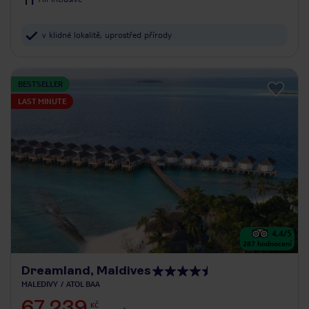
v klidné lokalitě, uprostřed přírody
BESTSELLER
LAST MINUTE
4.4
/5
287
hodnocení
Dreamland, Maldives
MALEDIVY
ATOL BAA
67 239
KČ