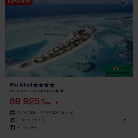
LAST MINUTE
4.7
/5
1824
hodnocení
Riu Atoll
MALEDIVY
JIŽNÍ ATOL NILANDHE
69 925
KČ
OSOBA
29.08.2026 - 06.09.2026
(6 nocí)
Praha (15:20)
All Inclusive