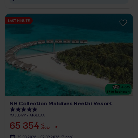
LAST MINUTE
4.6
/5
3716
hodnocení
NH Collection Maldives Reethi Resort
MALEDIVY
ATOL BAA
65 354
KČ
OSOBA
29.08.2026 - 07.09.2026
(7 nocí)