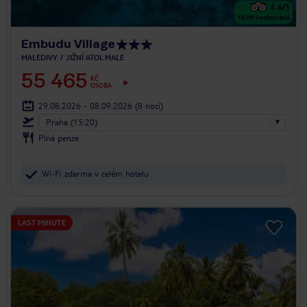
4.4
/5
1639
hodnocení
Embudu Village
MALEDIVY
JIŽNÍ ATOL MALE
55 465
KČ
OSOBA
29.08.2026 - 08.09.2026
(8 nocí)
Praha (15:20)
Plná penze
Wi-Fi zdarma v celém hotelu
LAST MINUTE