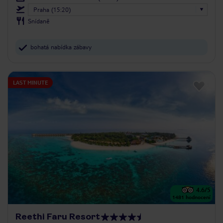
Praha (15:20)
Snídaně
bohatá nabídka zábavy
LAST MINUTE
4.6
/5
1481
hodnocení
Reethi Faru Resort