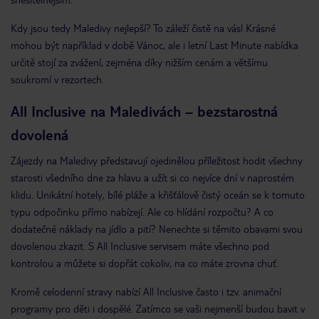
Kdy jsou tedy Maledivy nejlepší? To záleží čistě na vás! Krásné
mohou být například v době Vánoc, ale i letní Last Minute nabídka
určitě stojí za zvážení, zejména díky nižším cenám a většímu
soukromí v rezortech.
All Inclusive na Maledivách – bezstarostná
dovolená
Zájezdy na Maledivy představují ojedinělou příležitost hodit všechny
starosti všedního dne za hlavu a užít si co nejvíce dní v naprostém
klidu. Unikátní hotely, bílé pláže a křišťálově čistý oceán se k tomuto
typu odpočinku přímo nabízejí. Ale co hlídání rozpočtu? A co
dodatečné náklady na jídlo a pití? Nenechte si těmito obavami svou
dovolenou zkazit. S All Inclusive servisem máte všechno pod
kontrolou a můžete si dopřát cokoliv, na co máte zrovna chuť.
Kromě celodenní stravy nabízí All Inclusive často i tzv. animační
programy pro děti i dospělé. Zatímco se vaši nejmenší budou bavit v