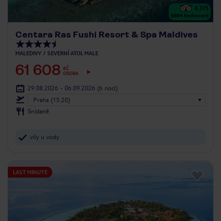
4.7
/5
6864
hodnocení
Centara Ras Fushi Resort & Spa Maldives
MALEDIVY
SEVERNÍ ATOL MALE
61 608
KČ
OSOBA
29.08.2026 - 06.09.2026
(6 nocí)
Praha (15:20)
Snídaně
vily u vody
LAST MINUTE