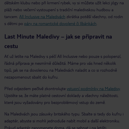
dětském klubu nebo při krmení rybek, vy si můžete užít lekci jógy na
pláži nebo večerní vystoupení s tradiční maledivskou hudbou a
tancem.
All Inclusive na Maledivách
zkrátka potěší všechny, od rodin
s dětmi po
páry na romantické dovolené či líbánkách
.
Last Minute Maledivy – jak se připravit na
cestu
Ať už letíte na Maledivy s péčí All Inclusive nebo pouze s polopenzí,
řádná příprava je nesmírně důležitá. Máme pro vás hned několik
tipů, jak se na dovolenou na Maledivách naladit a co si rozhodně
nezapomenout sbalit do kufru.
Před odjezdem pečlivě zkontrolujte
vstupní podmínky na Maledivy
.
Ujistěte se, že máte platné cestovní doklady a všechny náležitosti,
které jsou vyžadovány pro bezproblémový vstup do země.
Na Maledivách jsou zásuvky britského typu. Sbalte si tedy do kufru i
adaptér, abyste si mohli jednoduše nabít mobil a další elektroniku.
Pokud adaptér zapomenete doma, dá se sehnat i na letišti.