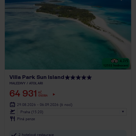
4.7
/5
12532
hodnocení
Villa Park Sun Island
MALEDIVY
ATOL ARI
64 931
KČ
OSOBA
29.08.2026 - 06.09.2026
(6 nocí)
Praha (15:20)
Plná penze
2 hotelové restaurace