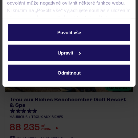
odvolání může negativně ovlivnit některé funkce webu.
Kliknutím na „Povolit vše“ vyjadřujete souhlas s uložením
všech souborů cookie. Svůj výběr však můžete
personalizovat v sekci „Personalizace“.
Povolit vše
Podrobné informace o souborech cookie naleznete v
zásadách používání souborů cookie
a
zásadách
Upravit
ochrany osobních údajů.
Odmítnout
4.8
/5
7725
hodnocení
Trou aux Biches Beachcomber Golf Resort
& Spa
MAURICIUS
TROUX AUX BICHES
88 235
KČ
OSOBA