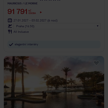
MAURICIUS
LE MORNE
91 791
KČ
OSOBA
27.01.2027 - 03.02.2027
(6 nocí)
Praha (16:50)
All Inclusive
elegantní interiéry