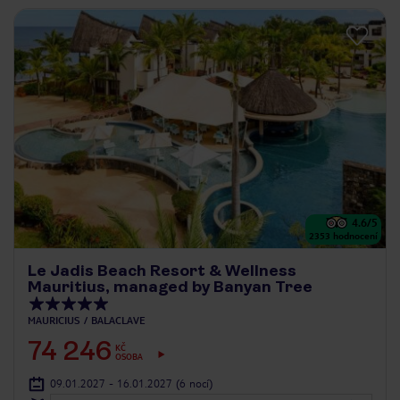
4.6
/5
2353
hodnocení
Le Jadis Beach Resort & Wellness
Mauritius, managed by Banyan Tree
MAURICIUS
BALACLAVE
74 246
KČ
OSOBA
09.01.2027 - 16.01.2027
(6 nocí)