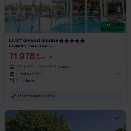
4.8
/5
9424
hodnocení
LUX* Grand Gaube
MAURICIUS
GRAND GAUBE
71 978
KČ
OSOBA
27.01.2027 - 03.02.2027
(6 nocí)
Praha (16:50)
All Inclusive
zóna pro dospělé (16+)