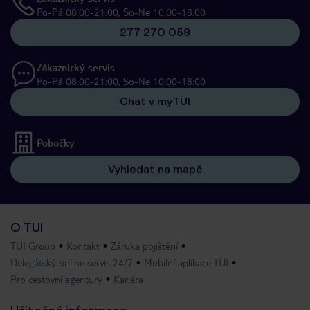
Po-Pá 08:00-21:00, So-Ne 10:00-18:00
277 270 059
Zákaznický servis
Po-Pá 08:00-21:00, So-Ne 10:00-18:00
Chat v myTUI
Pobočky
Vyhledat na mapě
O TUI
TUI Group
Kontakt
Záruka pojištění
Delegátský online servis 24/7
Mobilní aplikace TUI
Pro cestovní agentury
Kariéra