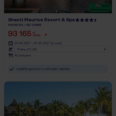
4.8
/5
2866
hodnocení
Shanti Maurice Resort & Spa
MAURICIUS
BEL OMBRE
93 165
KČ
OSOBA
29.04.2027 - 07.05.2027
(6 nocí)
Praha (15:20)
All Inclusive
rozsáhlá sportovní a rekreační nabídka