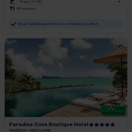
Praha (14:45)
All Inclusive
široká nabídka sportovních a volnočasových aktivit
4.9
/5
2302
hodnocení
Paradise Cove Boutique Hotel
MAURICIUS
ANSE LA RAIE