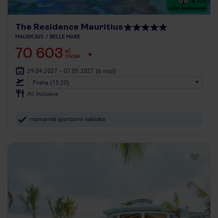
4.7
/5
4203
hodnocení
The Residence Mauritius
MAURICIUS
BELLE MARE
70 603
KČ
OSOBA
29.04.2027 - 07.05.2027
(6 nocí)
Praha (15:20)
All Inclusive
rozmanitá sportovní nabídka