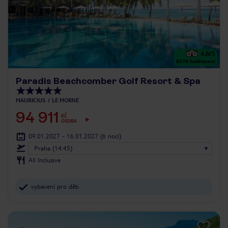
4.8
/5
6376
hodnocení
Paradis Beachcomber Golf Resort & Spa
MAURICIUS
LE MORNE
94 911
KČ
OSOBA
09.01.2027 - 16.01.2027
(6 nocí)
Praha (14:45)
All Inclusive
vybavení pro děti