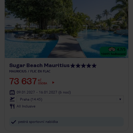
4.7
/5
10695
hodnocení
Sugar Beach Mauritius
MAURICIUS
FLIC EN FLAC
73 637
KČ
OSOBA
09.01.2027 - 16.01.2027
(6 nocí)
Praha (14:45)
All Inclusive
pestrá sportovní nabídka