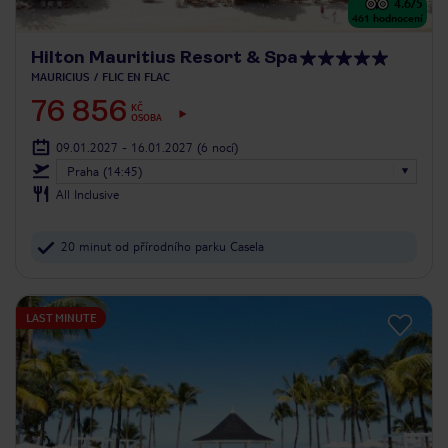
4.6
/5
461
hodnocení
Hilton Mauritius Resort & Spa
MAURICIUS
FLIC EN FLAC
76 856
KČ
OSOBA
09.01.2027 - 16.01.2027
(6 nocí)
Praha (14:45)
All Inclusive
20 minut od přírodního parku Casela
LAST MINUTE