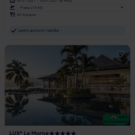
09.01.2027 - 16.01.2027
(6 nocí)
Praha (14:45)
All Inclusive
pestrá sportovní nabídka
4.8
/5
9275
hodnocení
LUX* Le Morne