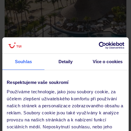
4.9
/5
10619
hodnocení
Souhlas
Detaily
Více o cookies
LUX* Belle Mare
MAURICIUS
BELLE MARE
Respektujeme vaše soukromí
81 647
KČ
OSOBA
Používáme technologie, jako jsou soubory cookie, za
27.08.2026 - 04.09.2026
(6 nocí)
účelem zlepšení uživatelského komfortu při používání
Praha (11:40)
našich stránek a personalizace zobrazovaného obsahu a
All Inclusive
reklam. Soubory cookie jsou také využívány k analýze
provozu na našich stránkách a k nabízení funkcí
přímo u nejkrásnější pláže ostrova
sociálních médií. Neposkytnutí souhlasu, nebo jeho