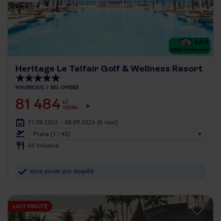
4.8
/5
6084
hodnocení
Heritage Le Telfair Golf & Wellness Resort
MAURICIUS
BEL OMBRE
81 484
KČ
OSOBA
31.08.2026 - 08.09.2026
(6 nocí)
Praha (11:40)
All Inclusive
zóna pouze pro dospělé
LAST MINUTE