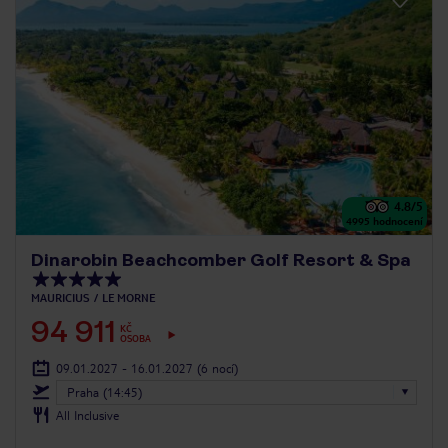
4.8
/5
4995
hodnocení
Dinarobin Beachcomber Golf Resort & Spa
MAURICIUS
LE MORNE
94 911
KČ
OSOBA
09.01.2027 - 16.01.2027
(6 nocí)
Praha (14:45)
All Inclusive