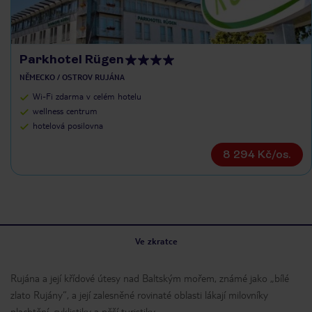
Parkhotel Rügen
NĚMECKO / OSTROV RUJÁNA
Wi-Fi zdarma v celém hotelu
wellness centrum
hotelová posilovna
8 294 Kč/os.
Ve zkratce
Rujána a její křídové útesy nad Baltským mořem, známé jako „bílé
zlato Rujány“, a její zalesněné rovinaté oblasti lákají milovníky
plachtění, cyklistiky a pěší turistiky.