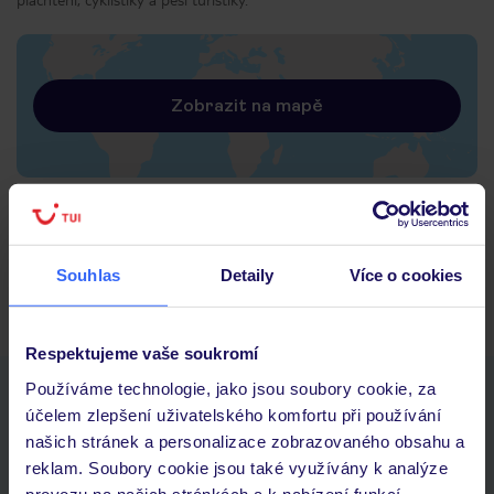
Zobrazit na mapě
Rujána a její křídové útesy nad Baltským mořem, známé jako „bílé
zlato Rujány“, a její zalesněné rovinaté oblasti lákají milovníky
plachtění, cyklistiky a pěší turistiky.
Souhlas
Detaily
Více o cookies
Respektujeme vaše soukromí
Používáme technologie, jako jsou soubory cookie, za
Stáhněte si bezplatnou aplikaci TUI
účelem zlepšení uživatelského komfortu při používání
rychlé vyhledávání a prohlížení nabídek
našich stránek a personalizace zobrazovaného obsahu a
seznam oblíbených nabídek a možnost jejich sdílení
reklam. Soubory cookie jsou také využívány k analýze
historie vyhledávání a naposledy zobrazené nabídky
provozu na našich stránkách a k nabízení funkcí