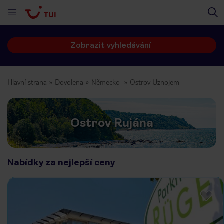
Zobrazit vyhledávání
Hlavní strana
Dovolena
Německo
Ostrov Uznojem
Ostrov Rujána
Nabídky za nejlepší ceny