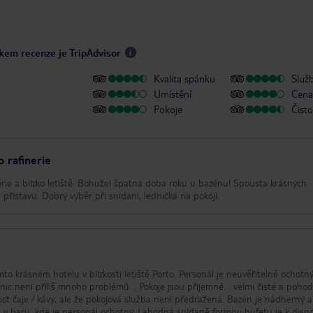
íkem recenze je TripAdvisor
Kvalita spánku
Služ
Umístění
Cena 
Pokoje
Čisto
o rafinerie
érie a blízko letiště. Bohužel špatná doba roku u bazénu! Spousta krásných
přístavu. Dobrý výběr při snídani, lednička na pokoji.
omto krásném hotelu v blízkosti letiště Porto. Personál je neuvěřitelně ochotn
 a nic není příliš mnoho problémů. . Pokoje jsou příjemné. . velmi čisté a pohod
ost čaje / kávy, ale že pokojová služba není předražená. Bazén je nádherný a
i v baru, kde je personál ochotný. Lahodná snídaně formou bufetu je k dispo