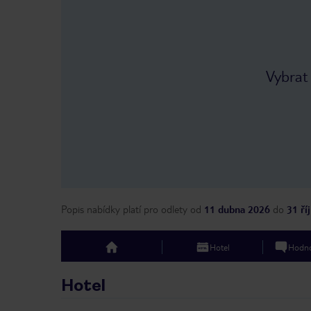
Vybrat
Popis nabídky platí pro odlety
od
11 dubna 2026
do
31 ří
Hotel
Hodno
top
Hotel