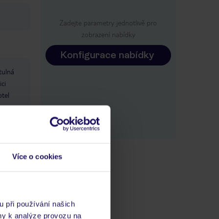
Zadejte parametry jednotlivě pro
zobrazení nabídky
Konfigurace nabídky
tulná
ici
otel
ko jsou
Více o cookies
u při používání našich
jová
ny k analýze provozu na
,