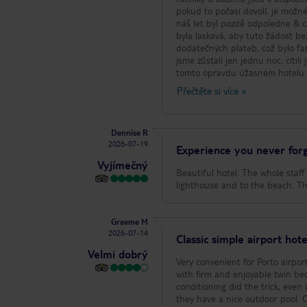
pokud to počasí dovolí, je možné
náš let byl pozdě odpoledne & ch
byla laskavá, aby tuto žádost b
dodatečných plateb, což bylo fan
jsme zůstali jen jednu noc, cíti
tomto opravdu úžasném hotelu. . 
Dobré vzpomínky zde. Sarah.
Přečtěte si více
»
Dennise R
2026-07-19
Experience you never for
Vyjímečný
Beautiful hotel. The whole staff are amazing. 15 minutes from Central Port
lig
Graeme M
2026-07-14
Classic simple airport hote
Velmi dobrý
Very convenient for Porto airpor
with firm and enjoyable twin beds. Black out curtains on the windows and a quiet nights sleep
conditioning did the trick, even with 
they have a nice outdoor pool. Our only disappointment (and it’s minor) was the thin poor quality bath towels !