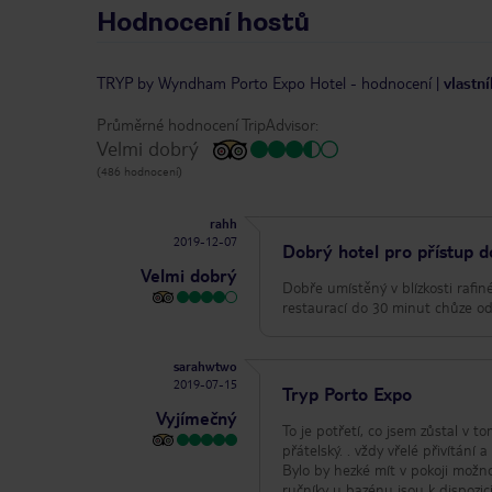
Hodnocení hostů
TRYP by Wyndham Porto Expo Hotel
-
hodnocení
|
vlastn
Průměrné hodnocení TripAdvisor:
Velmi dobrý
(486 hodnocení)
rahh
2019-12-07
Dobrý hotel pro přístup d
Velmi dobrý
Dobře umístěný v blízkosti rafin
restaurací do 30 minut chůze od 
sarahwtwo
2019-07-15
Tryp Porto Expo
Vyjímečný
To je potřetí, co jsem zůstal v t
přátelský. . vždy vřelé přivítání
Bylo by hezké mít v pokoji možn
ručníky u bazénu jsou k dispozic