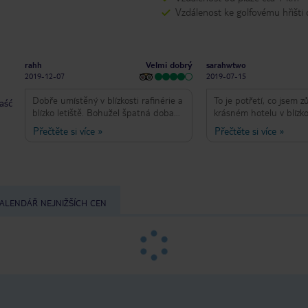
Vzdálenost ke golfovému hřišti
Velmi dobrý
rahh
sarahwtwo
2019-12-07
2019-07-15
Dobře umístěný v blízkosti rafinérie a
To je potřetí, co jsem z
taść
blízko letiště. Bohužel špatná doba
krásném hotelu v blízkos
roku u bazénu! Spousta krásných
Porto. Personál je neuv
Přečtěte si více
»
Přečtěte si více
»
restaurací do 30 minut chůze od
ochotný a přátelský. . v
přístavu. Dobrý výběr při snídani,
přivítání a nic není pří
lednička na pokoji.
problémů. . Pokoje jsou
velmi čisté a pohodlné.
mít v pokoji možnost čaj
že pokojová služba nen
ALENDÁŘ NEJNIŽŠÍCH CEN
Bazén je nádherný a ru
bazénu jsou k dispozici
personál ochotný. Lah
formou bufetu je k dis
to počasí dovolí, je mo
venku a užívat si ji. Ze
zda je možné pozdě che
protože náš let byl po