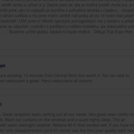
 sedět venku a užívat si ji. Zeptal jsem se, zda je možné pozdě check-out, p
těli jsme, aby to nejlepší ze sluníčka a pohodlné lehátka u bazénu. . recepč
ez váhání udělala a my jsme mohli udržet náš pokoj až do 14 hodin bez jakých
tastické! ! Užili jsme si několik typických portugalských ros u bazénu a přes
li jsme se odpočatí, uvolněni a potěšení z našeho krátkého, ale dokonalého po
. . . Budeme určitě zpátky, kdykoli to bude možné. . Děkuji Tryp Expo Port. 
get
o but worth it. You can walk to
hthouse and to the beach. Their restaurant is great. Many restaurants all around.
l
t. Great reception team, sorting out all our needs. Very good clean comfy r
. The air
warm overnight weather. Reliable Wi-Fi that worked well. If you have time