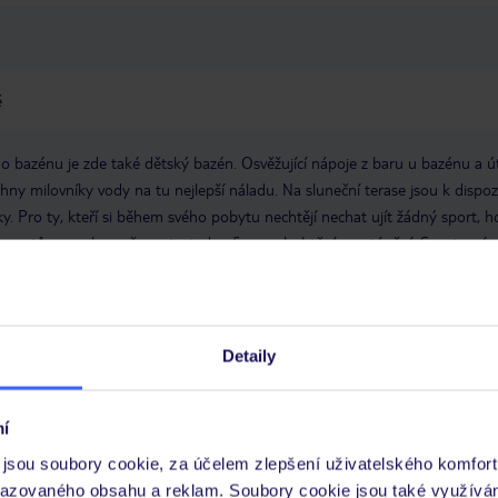
ě
o bazénu je zde také dětský bazén. Osvěžující nápoje z baru u bazénu a ú
echny milovníky vody na tu nejlepší náladu. Na sluneční terase jsou k dispoz
y. Pro ty, kteří si během svého pobytu nechtějí nechat ujít žádný sport, h
ch sportů se mohou věnovat windsurfingu, plachtění a potápění. Sportovní a
hrnuje posilovnu a lekce cvičení. Hotel nabízí různá wellness zařízení, ja
ness a solárium. Zábavu zajišťuje diskotéka.
Škola
vání
golfové hřiště
posilovna
Počet saun: 1
Sauna
Wellness
Detaily
00:00
Čas odjezdu: 12:00:00
Konferenční
í
Otevření hotelu: 1999
Hotelový trezor
WLAN/Wi-Fi v hotelu: za
jsou soubory cookie, za účelem zlepšení uživatelského komfort
ket
Počet konferenčních místností: 1
Počet výtahů: 1
recepce
poko
razovaného obsahu a reklam. Soubory cookie jsou také využívá
lkový počet podlaží: 4
celkový počet pokojů: 120
bazény: dětský bazén