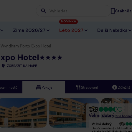
Stáhněte
Wpisz frazę, której szukasz
NOVINKA
Zima 2026/27
Léto 2027
Další Nabídka
 Wyndham Porto Expo Hotel
xpo Hotel
ZOBRAZIT NA MAPĚ
cení hostů
Pokoje
Stravování
Důležité
+
34
Velmi dobrý
(
486
hodnoc
Velmi dobrý
Velmi dobrý
We had a very good stay at this
Dobře umístěný v blízkosti ra
establishment. All staff members
a blízko letiště. Bohužel špat