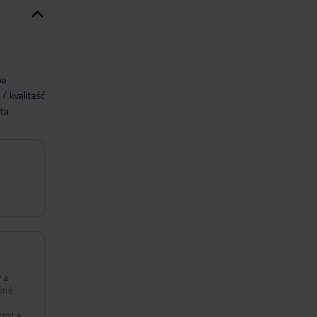
ba
/ kvalitaść
ta
ý a
lné.
zici a