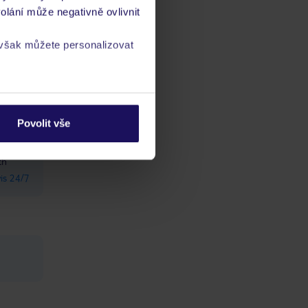
olání může negativně ovlivnit
ress,
 však můžete personalizovat
a
zásadách ochrany
Povolit vše
ch
vis 24/7