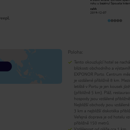
(receptionists, housekeepers,
roku u bazénu! Spousta krás
breakfast service…) were very
restaurací do 30 minut chůze
WannaBeObjective
rahh
friendly, attentive and
přístavu. Dobrý výběr při sníd
2026-01-27
2019-12-07
accommodating. We had a nice room
lednička na pokoji.
 DeepL
facing the pool, and the only issue
we had was the room’s temperature
setting (winter time): it was too
warm for us, which we couldn’t
change. We had to turn off the air
system and open the window
instead, as we’re used to sleeping at
around 20’C or lower. Earplugs are
therefore necessary if the window
is kept open, in order not to hear
Poloha:
the road.
Tento okouzlující hotel se nachá
blízkosti obchodního a výstavní
EXPONOR Porto. Centrum měs
je vzdálené přibližně 8 km. Mez
letiště v Portu je jen kousek jí
(přibližně 5 km). Pláž, restaurac
hospody jsou vzdálené přibližn
Nejbližší obchody jsou vzdálené 
3 km a nejbližší diskotéka přibl
Veřejná doprava je od hotelu v
přibližně 150 metrů.
Vzdálenost od pláže cca 1 km