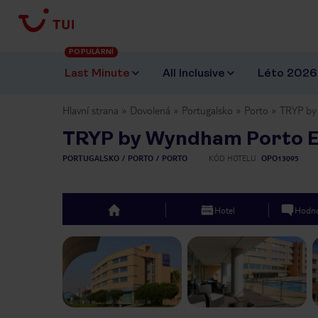
POPULÁRNÍ
Last Minute
All Inclusive
Léto 2026
Hlavní strana
Dovolená
Portugalsko
Porto
TRYP by
TRYP by Wyndham Porto E
PORTUGALSKO
PORTO
PORTO
KÓD HOTELU
OPO13095
Hotel
Hodno
top
Previous slide