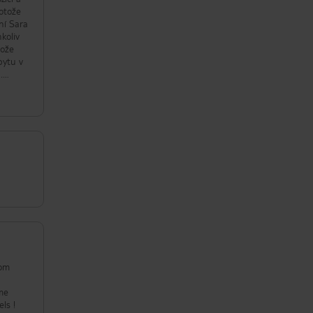
rotože
ní Sara
koliv
tože
bytu v
.
oom