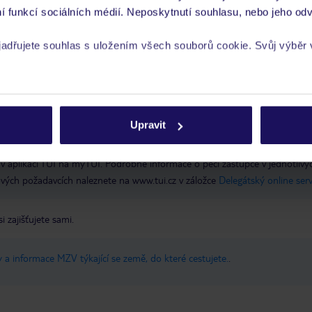
í funkcí sociálních médií. Neposkytnutí souhlasu, nebo jeho odv
n, slunečníky u bazénu, lehátka u bazénu
platební metody: American Exp
a
yjadřujete souhlas s uložením všech souborů cookie. Svůj výběr
rech cookie naleznete v
zásadách používání souborů cookie
po Hotel
Upravit
 je péče poskytována pouze prostřednictvím TUI Service Center 24/7:
 v aplikaci TUI na myTUI. Podrobné informace o péči zástupce v jednotlivý
vých požadavcích naleznete na www.tui.cz v záložce
Delegátský online ser
si zajišťujete sami.
 a informace MZV týkající se země, do které cestujete.
.