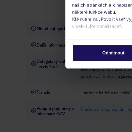
našich stránkách a k nabízen
vnitřní bazén, venkovní bazé
některé funkce webu.
diners Club, Mastercard, Vis
Kliknutím na „Povolit vše“ v
v sekci „Personalizace“.
Místní kategorie
4 hvězdičky
Podrobné informace o soubo
Další informace
TRYP by Wyndham Porto Ex
osobních údajů.
Odmítnout
Delegátský online
Ve Vámi rezervovaném hotelu
servis 24/7
telefonicky, SMS a přes chat
pobytových místech a jazyko
Transfer
Transfer z letiště a na letiště 
Vstupní podmínky a
Přečtěte si vstupní podmínky
informace MZV