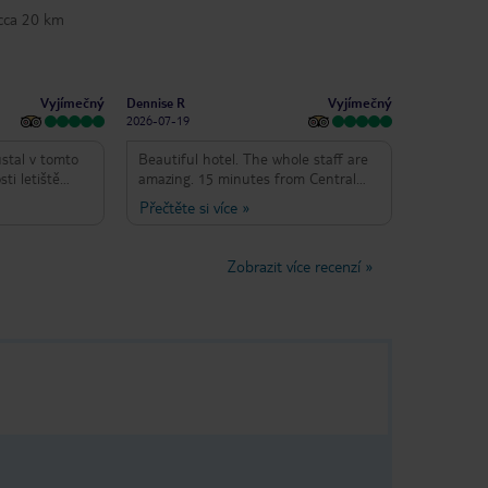
 cca 20 km
Vyjímečný
Vyjímečný
Dennise R
2026-07-19
ůstal v tomto
Beautiful hotel. The whole staff are
ti letiště
amazing. 15 minutes from Central
ěřitelně
Porto but worth it. You can walk to
Přečtěte si více
»
ždy vřelé
lighthouse and to the beach. Their
liš mnoho
restaurant is great. Many
 příjemné. .
restaurants all around.
Zobrazit více recenzí
»
 Bylo by hezké
e / kávy, ale
í předražená.
čníky u
 v baru, kde je
odná snídaně
pozici a pokud
žné sedět
ptal jsem se,
ck-out,
zdě odpoledne